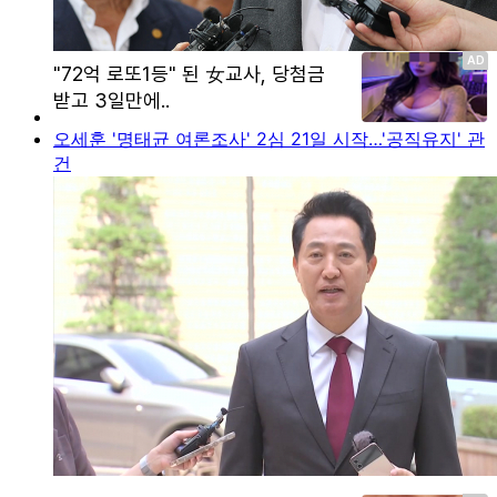
오세훈 '명태균 여론조사' 2심 21일 시작…'공직유지' 관
건