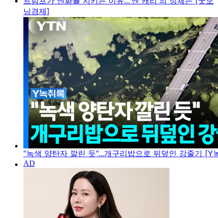
트럼프가 엔화를 지키는 이유...'엔 캐리'의 정체는 [굿모
닝경제]
"녹색 양탄자 깔린 듯"...개구리밥으로 뒤덮인 강줄기 [Y