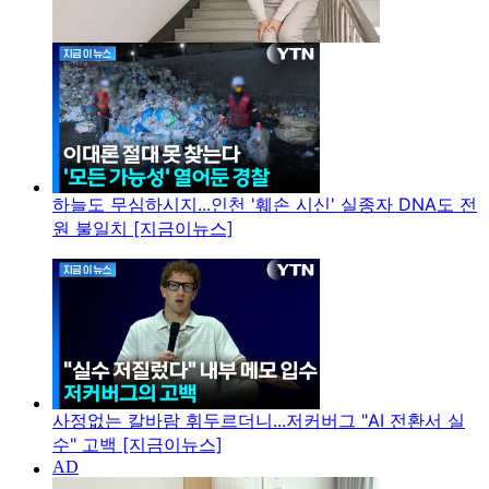
하늘도 무심하시지...인천 '훼손 시신' 실종자 DNA도 전
원 불일치 [지금이뉴스]
사정없는 칼바람 휘두르더니...저커버그 "AI 전환서 실
수" 고백 [지금이뉴스]