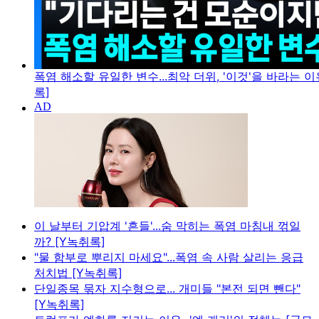
폭염 해소할 유일한 변수...최악 더위, '이것'을 바라는 이
록]
이 날부터 기압계 '흔들'...숨 막히는 폭염 마침내 꺾일
까? [Y녹취록]
"물 함부로 뿌리지 마세요"...폭염 속 사람 살리는 응급
처치법 [Y녹취록]
단일종목 묶자 지수형으로... 개미들 "본전 되면 뺀다"
[Y녹취록]