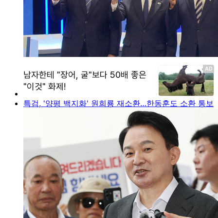
특검, '양평 백지화' 원희룡 재소환…한동훈도 소환 통보