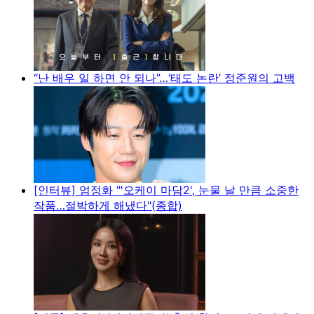
“난 배우 일 하면 안 되나”…‘태도 논란’ 정준원의 고백
[인터뷰] 엄정화 "'오케이 마담2', 눈물 날 만큼 소중한
작품…절박하게 해냈다"(종합)