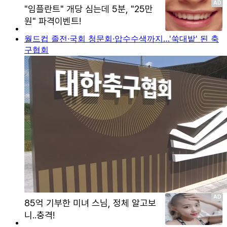
월드컵 졸전·국회 청문회·압수수색까지…'쑥대밭' 된 축
구협회