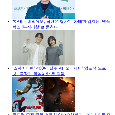
"아내는 비밀요원, 남편은 형사"… 차태현·엄지원, 넷플
릭스 '복직경찰'로 뭉친다
'스파이더맨' 400만 질주 vs '오디세이' 압도적 오프
닝…극장가 싹쓸이한 두 괴물
월드컵 졸전·국회 청문회·압수수색까지...'쑥대밭' 된 축