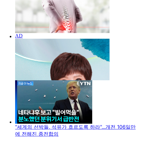
"세계의 선박들, 석유가 흐르도록 하라"...개전 106일만
에 전해진 종전합의