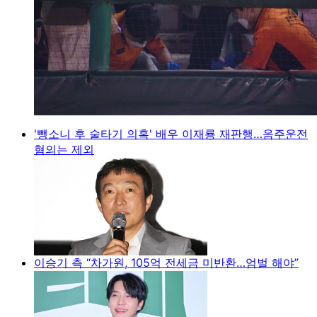
'뺑소니 후 술타기 의혹' 배우 이재룡 재판행…음주운전
혐의는 제외
이승기 측 “차가원, 105억 전세금 미반환…엄벌 해야”