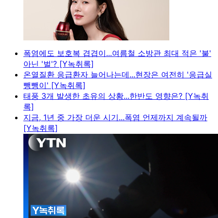
폭염에도 보호복 겹겹이...여름철 소방관 최대 적은 '불'
아닌 '벌'? [Y녹취록]
온열질환 응급환자 늘어나는데...현장은 여전히 '응급실
뺑뺑이' [Y녹취록]
태풍 3개 발생한 초유의 상황...한반도 영향은? [Y녹취
록]
지금, 1년 중 가장 더운 시기...폭염 언제까지 계속될까
[Y녹취록]