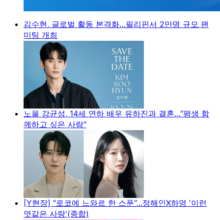
김수현, 글로벌 활동 본격화…필리핀서 2만명 규모 팬
미팅 개최
노을 강균성, 14세 연하 배우 유하진과 결혼…"평생 함
께하고 싶은 사람"
[Y현장] "로코에 느와르 한 스푼"...정해인X하영 '이런
엿같은 사랑'(종합)