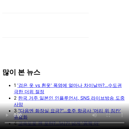
많이 본 뉴스
1
'검은 옷 vs 흰옷' 폭염에 얼마나 차이날까?...수도권
극한 더위 절정
2
한국 거주 일본인 인플루언서, SNS 라이브방송 도중
사망
3
"다음엔 화장실 요금?"...호주 항공사 '머리 위 짐칸'
유료화
4
고속도로 왠 포탄?...1시간 넘게 '꼼짝 마'