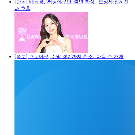
[단독] 배윤경, ’써닝야구단‘ 출연 확정…오정세·전혜진
과 호흡
[속보] 프로야구, 주말 경기까지 취소...다음 주 재개