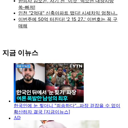
지금 이뉴스
한국인에 눈 찢더니 "죄송하다"...파장 걷잡을 수 없이
확산하자 결국 [지금이뉴스]