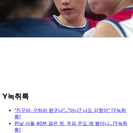
Y녹취록
"친구야, 구하러 왔구나"..."아니? 나도 갇혔어" [Y녹취
록]
한낮 서울 40분 걸은 뒤, 두피 온도 재 봤더니...[Y녹취
록]