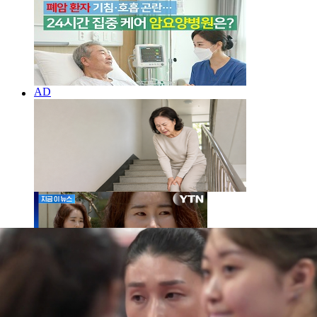
尹 '징역 30년' 선고...김계리 변호사가 법정 나오며 울
먹인 이유 [지금이뉴스]