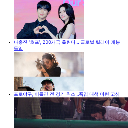
나홍진 '호프', 200개국 홀린다… 글로벌 릴레이 개봉
돌입
프로야구, 이틀간 전 경기 취소...폭염 대책 마련 고심