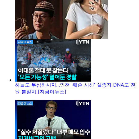
하늘도 무심하시지...인천 '훼손 시신' 실종자 DNA도 전
원 불일치 [지금이뉴스]