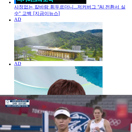
사정없는 칼바람 휘두르더니...저커버그 "AI 전환서 실
수" 고백 [지금이뉴스]