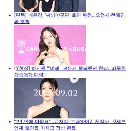
[단독] 배윤경, ’써닝야구단‘ 출연 확정…오정세·전혜진
과 호흡
[Y현장] 하지원 "'비광', 모든게 행복했던 현장…따뜻한
가족애가 매력"
"1년 만에 마침표"…뮤지컬 '드림하이2' 제작사, 갓세븐
영재 출연료 미지급 정산 완료