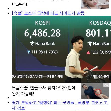
[속보] 코스피 급락에 매도 사이드카 발동
쉽게 도박하고 '빚쟁이' 되는 군인들…국방부, 자진신고
제 검토