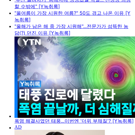
할 수밖에" [Y녹취록]
"올여름이 가장 시원한 여름?" 50도 경고 나온 이유 [Y
녹취록]
"올해가 남은 해 중 가장 시원해"...전문가가 섬뜩한 농
담(?) 던진 이유 [Y녹취록]
폭염 해결사였던 태풍...이번엔 '더위 부채질'? [Y녹취록]