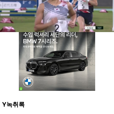
尹 '징역 30년' 선고...김계리 변호사가 법정 나오며 울
먹인 이유 [지금이뉴스]
Y녹취록