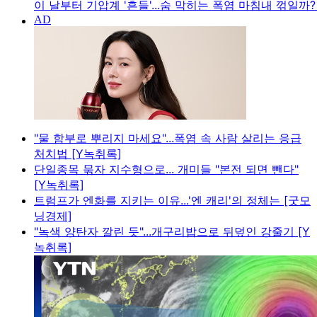
이 날부터 기압계 '흔들'...숨 막히는 폭염 마침내 꺾일까?
"물 함부로 뿌리지 마세요"...폭염 속 사람 살리는 응급
처치법 [Y녹취록]
단일종목 묶자 지수형으로... 개미들 "본전 되면 뺀다"
[Y녹취록]
트럼프가 엔화를 지키는 이유...'엔 캐리'의 정체는 [굿모
닝경제]
"녹색 양탄자 깔린 듯"...개구리밥으로 뒤덮인 강줄기 [Y
녹취록]