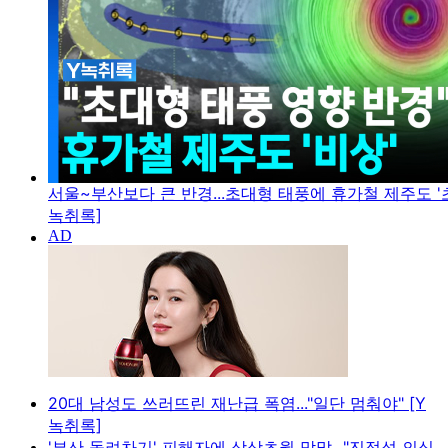
서울~부산보다 큰 반경...초대형 태풍에 휴가철 제주도 '초
녹취록]
20대 남성도 쓰러뜨린 재난급 폭염..."일단 멈춰야" [Y
녹취록]
'부산 돌려차기' 피해자에 상상초월 막말..."진정성 의심