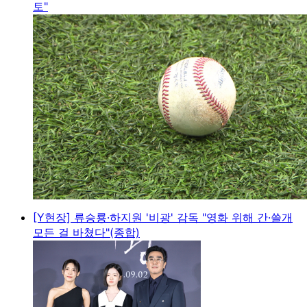
토"
[Y현장] 류승룡·하지원 '비광' 감독 "영화 위해 간·쓸개
모든 걸 바쳤다"(종합)