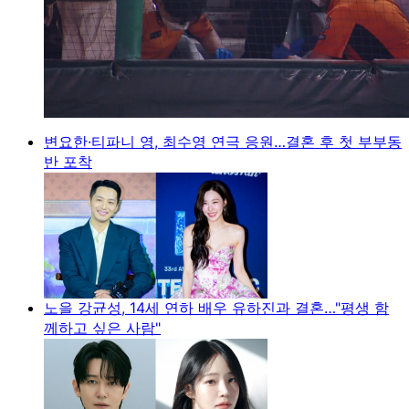
변요한·티파니 영, 최수영 연극 응원…결혼 후 첫 부부동
반 포착
노을 강균성, 14세 연하 배우 유하진과 결혼…"평생 함
께하고 싶은 사람"