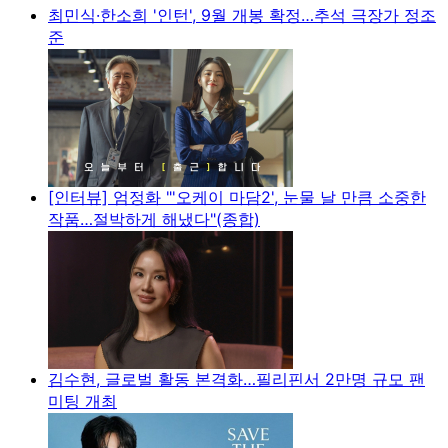
최민식·한소희 '인턴', 9월 개봉 확정…추석 극장가 정조
준
[인터뷰] 엄정화 "'오케이 마담2', 눈물 날 만큼 소중한
작품…절박하게 해냈다"(종합)
김수현, 글로벌 활동 본격화…필리핀서 2만명 규모 팬
미팅 개최