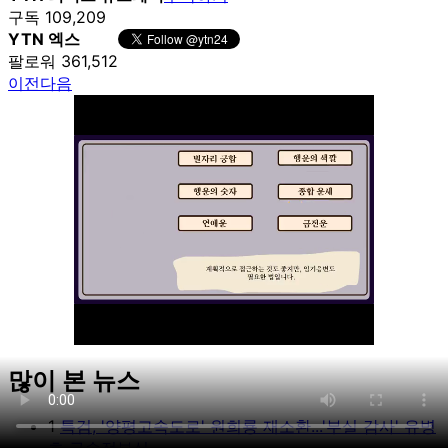
구독 109,209
YTN 엑스
팔로워 361,512
이전
다음
많이 본 뉴스
Unmute
1
특검, '양평고속도로' 원희룡 재소환...'부실 감사' 유병