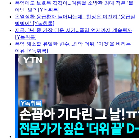
폭염에도 보호복 겹겹이...여름철 소방관 최대 적은 '불'
아닌 '벌'? [Y녹취록]
온열질환 응급환자 늘어나는데...현장은 여전히 '응급실
뺑뺑이' [Y녹취록]
지금, 1년 중 가장 더운 시기...폭염 언제까지 계속될까
[Y녹취록]
폭염 해소할 유일한 변수...최악 더위, '이것'을 바라는
이유 [Y녹취록]