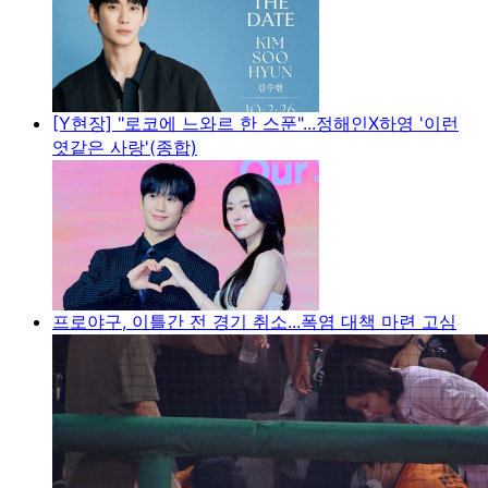
[Y현장] "로코에 느와르 한 스푼"...정해인X하영 '이런
엿같은 사랑'(종합)
프로야구, 이틀간 전 경기 취소...폭염 대책 마련 고심