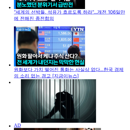
"세계의 선박들, 석유가 흐르도록 하라"...개전 106일만
에 전해진 종전합의
원화보다 가치 떨어진 통화는 사실상 없다...한국 경제
의 소리 없는 경고 [지금이뉴스]