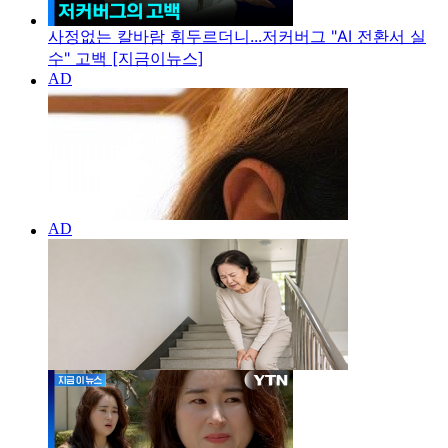
사정없는 칼바람 휘두르더니...저커버그 "AI 전환서 실
수" 고백 [지금이뉴스]