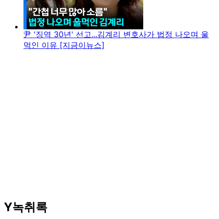
尹 '징역 30년' 선고...김계리 변호사가 법정 나오며 울
먹인 이유 [지금이뉴스]
Y녹취록