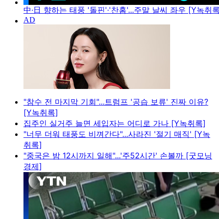
中·日 향하는 태풍 '돌핀'·'찬홈'...주말 날씨 좌우 [Y녹취록
"참수 전 마지막 기회"...트럼프 '공습 보류' 진짜 이유?
[Y녹취록]
집주인 실거주 늘면 세입자는 어디로 가나 [Y녹취록]
"너무 더워 태풍도 비껴간다"...사라진 '절기 매직' [Y녹
취록]
"중국은 밤 12시까지 일해"...'주52시간' 손볼까 [굿모닝
경제]