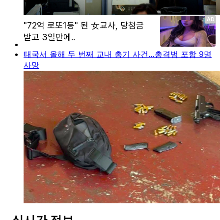
태국서 올해 두 번째 교내 총기 사건…총격범 포함 9명
사망