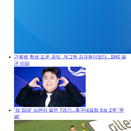
근육병 학생 도운 공익, 개그맨 김규원이었다…SNS 달
군 미담
'성 접대' 심판이 맡은 7경기...축구대표팀 5승 2무 '무
패'