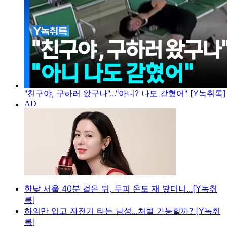
"친구야, 구하러 왔구나"..."아니? 나도 갇혔어" [Y녹취록]
한낮 서울 40분 걸은 뒤, 두피 온도 재 봤더니...[Y녹취
록]
하의만 입고 자전거 타는 남성...처벌 가능할까? [Y녹취
록]