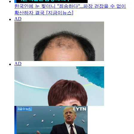
한국인에 눈 찢더니 "죄송하다"...파장 걷잡을 수 없이
확산하자 결국 [지금이뉴스]