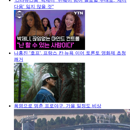
다움' 잃지 않을 것"
나홍진 '호프', 프랑스 칸·뉴욕 이어 토론토 영화제 초청
쾌거
폭염으로 멈춘 프로야구, 가을 일정도 비상