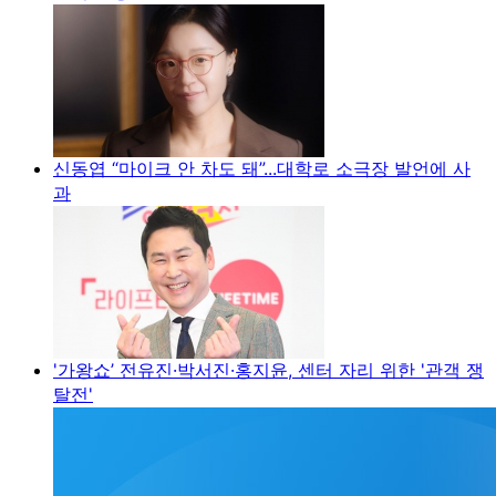
신동엽 “마이크 안 차도 돼”...대학로 소극장 발언에 사
과
'가왕쇼’ 전유진·박서진·홍지윤, 센터 자리 위한 '관객 쟁
탈전'