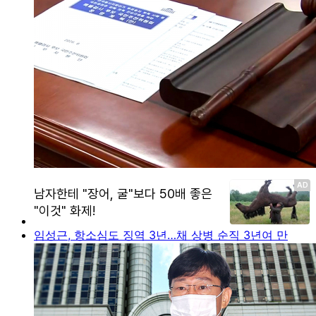
임성근, 항소심도 징역 3년…채 상병 순직 3년여 만