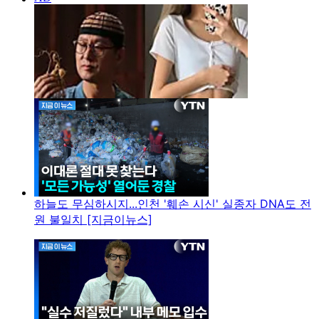
하늘도 무심하시지...인천 '훼손 시신' 실종자 DNA도 전
원 불일치 [지금이뉴스]