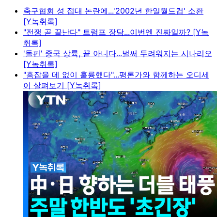
축구협회 성 접대 논란에...'2002년 한일월드컵' 소환
[Y녹취록]
"전쟁 곧 끝난다" 트럼프 장담...이번엔 진짜일까? [Y녹
취록]
'돌핀' 중국 상륙, 끝 아니다...벌써 두려워지는 시나리오
[Y녹취록]
"흠잡을 데 없이 훌륭했다"...평론가와 함께하는 오디세
이 살펴보기 [Y녹취록]