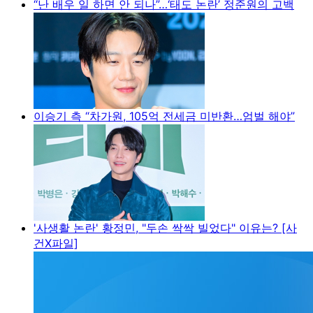
“난 배우 일 하면 안 되나”…‘태도 논란’ 정준원의 고백
이승기 측 “차가원, 105억 전세금 미반환…엄벌 해야”
'사생활 논란' 황정민, "두손 싹싹 빌었다" 이유는? [사
건X파일]