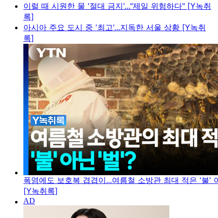
이럴 때 시원한 물 '절대 금지'..."제일 위험하다" [Y녹취
록]
아시아 주요 도시 중 '최고'...지독한 서울 상황 [Y녹취
록]
폭염에도 보호복 겹겹이...여름철 소방관 최대 적은 '불' 아
[Y녹취록]