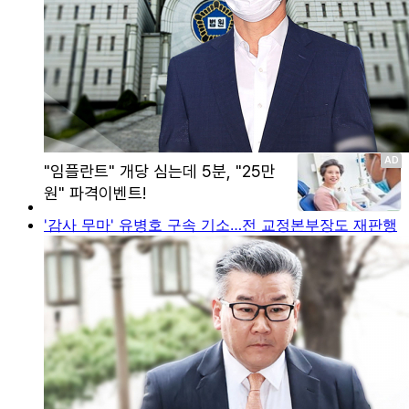
'감사 무마' 유병호 구속 기소…전 교정본부장도 재판행