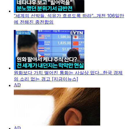
"세계의 선박들, 석유가 흐르도록 하라"...개전 106일만
에 전해진 종전합의
원화보다 가치 떨어진 통화는 사실상 없다...한국 경제
의 소리 없는 경고 [지금이뉴스]