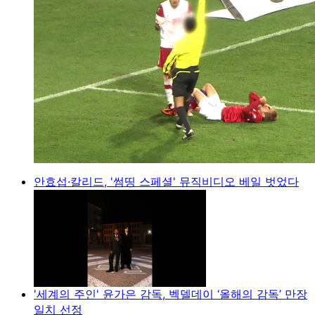
안효섭·칼리드, '썸띵 스페셜' 뮤직비디오 베일 벗었다
'세계의 주인' 윤가은 감독, 벡델데이 ‘올해의 감독’ 만장
일치 선정