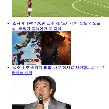
'스파이더맨' 400만 질주 vs '오디세이' 압도적 오프
닝…극장가 싹쓸이한 두 괴물
'뺑소니 후 술타기 의혹' 배우 이재룡 재판행…음주운전
혐의는 제외