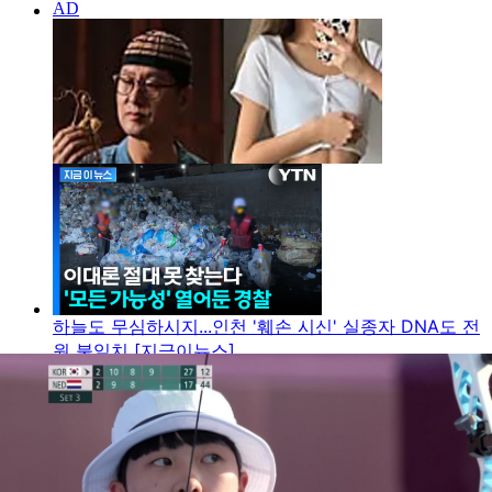
하늘도 무심하시지...인천 '훼손 시신' 실종자 DNA도 전
원 불일치 [지금이뉴스]