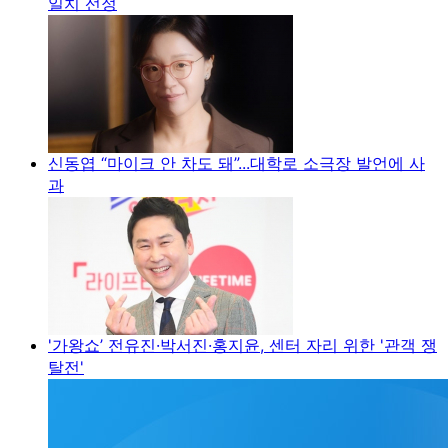
일치 선정
신동엽 “마이크 안 차도 돼”...대학로 소극장 발언에 사
과
'가왕쇼’ 전유진·박서진·홍지윤, 센터 자리 위한 '관객 쟁
탈전'