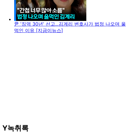
尹 '징역 30년' 선고...김계리 변호사가 법정 나오며 울
먹인 이유 [지금이뉴스]
Y녹취록