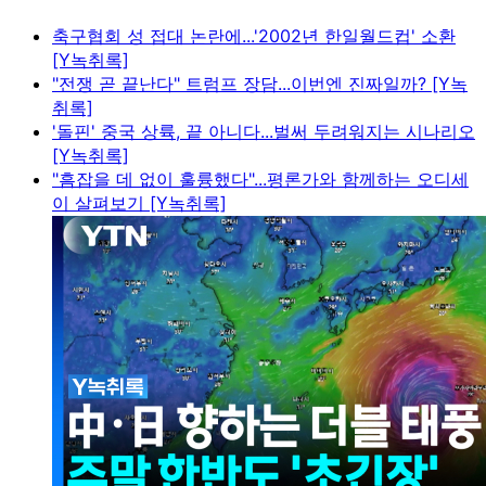
축구협회 성 접대 논란에...'2002년 한일월드컵' 소환
[Y녹취록]
"전쟁 곧 끝난다" 트럼프 장담...이번엔 진짜일까? [Y녹
취록]
'돌핀' 중국 상륙, 끝 아니다...벌써 두려워지는 시나리오
[Y녹취록]
"흠잡을 데 없이 훌륭했다"...평론가와 함께하는 오디세
이 살펴보기 [Y녹취록]