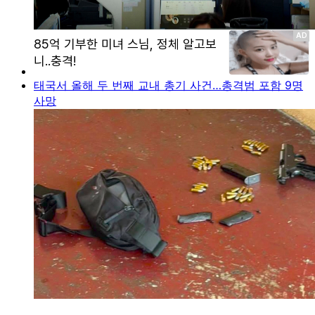
태국서 올해 두 번째 교내 총기 사건…총격범 포함 9명
사망