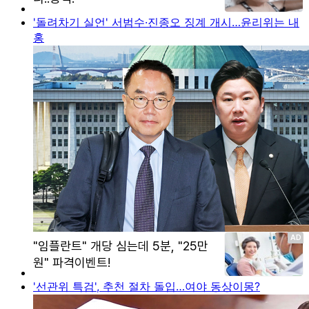
'돌려차기 실언' 서범수·진종오 징계 개시…윤리위는 내
홍
'선관위 특검', 추천 절차 돌입…여야 동상이몽?