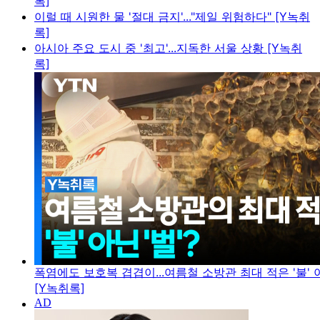
록]
이럴 때 시원한 물 '절대 금지'..."제일 위험하다" [Y녹취
록]
아시아 주요 도시 중 '최고'...지독한 서울 상황 [Y녹취
록]
폭염에도 보호복 겹겹이...여름철 소방관 최대 적은 '불' 아
[Y녹취록]