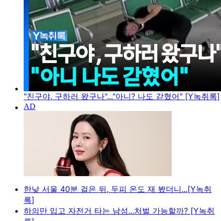
"친구야, 구하러 왔구나"..."아니? 나도 갇혔어" [Y녹취록]
한낮 서울 40분 걸은 뒤, 두피 온도 재 봤더니...[Y녹취
록]
하의만 입고 자전거 타는 남성...처벌 가능할까? [Y녹취