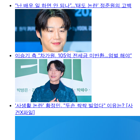
“난 배우 일 하면 안 되나”…‘태도 논란’ 정준원의 고백
이승기 측 “차가원, 105억 전세금 미반환…엄벌 해야”
'사생활 논란' 황정민, "두손 싹싹 빌었다" 이유는? [사
건X파일]