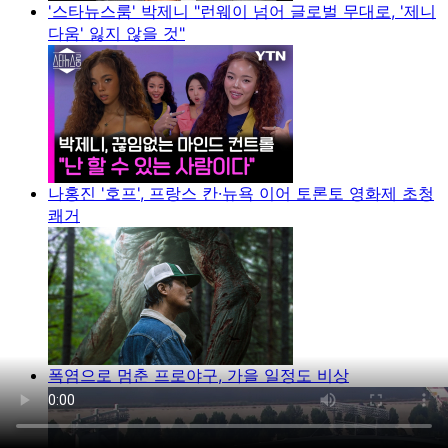
'스타뉴스룸' 박제니 "런웨이 넘어 글로벌 무대로, '제니
다움' 잃지 않을 것"
나홍진 '호프', 프랑스 칸·뉴욕 이어 토론토 영화제 초청
쾌거
폭염으로 멈춘 프로야구, 가을 일정도 비상