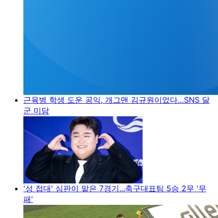
근육병 학생 도운 공익, 개그맨 김규원이었다…SNS 달
군 미담
'성 접대' 심판이 맡은 7경기...축구대표팀 5승 2무 '무
패'