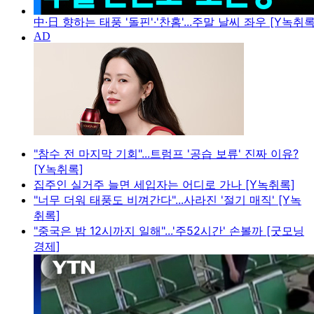
中·日 향하는 태풍 '돌핀'·'찬홈'...주말 날씨 좌우 [Y녹취록
"참수 전 마지막 기회"...트럼프 '공습 보류' 진짜 이유?
[Y녹취록]
집주인 실거주 늘면 세입자는 어디로 가나 [Y녹취록]
"너무 더워 태풍도 비껴간다"...사라진 '절기 매직' [Y녹
취록]
"중국은 밤 12시까지 일해"...'주52시간' 손볼까 [굿모닝
경제]