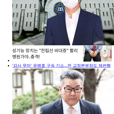
'감사 무마' 유병호 구속 기소…전 교정본부장도 재판행