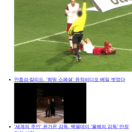
안효섭·칼리드, '썸띵 스페셜' 뮤직비디오 베일 벗었다
'세계의 주인' 윤가은 감독, 벡델데이 ‘올해의 감독’ 만장