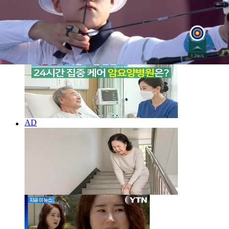
사정없는 칼바람 휘두르더니...저커버그 "AI 전환서 실
수" 고백 [지금이뉴스]