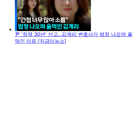
尹 '징역 30년' 선고...김계리 변호사가 법정 나오며 울
먹인 이유 [지금이뉴스]