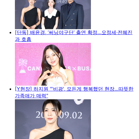
[단독] 배윤경, ’써닝야구단‘ 출연 확정…오정세·전혜진
과 호흡
[Y현장] 하지원 "'비광', 모든게 행복했던 현장…따뜻한
가족애가 매력"