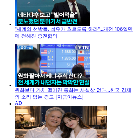
"세계의 선박들, 석유가 흐르도록 하라"...개전 106일만
에 전해진 종전합의
원화보다 가치 떨어진 통화는 사실상 없다...한국 경제
의 소리 없는 경고 [지금이뉴스]