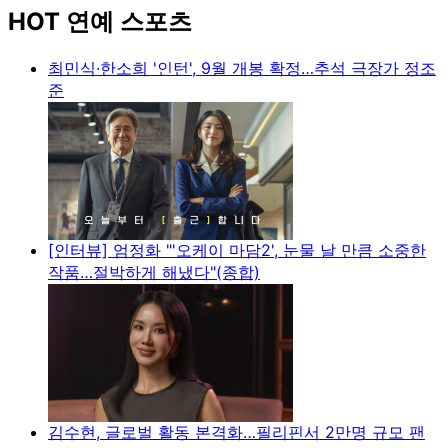
HOT 연예 스포츠
최민식·한소희 '인턴', 9월 개봉 확정…추석 극장가 정조
준
[인터뷰] 엄정화 "'오케이 마담2', 눈물 날 만큼 소중한
작품…절박하게 해냈다"(종합)
김수현, 글로벌 활동 본격화…필리핀서 2만명 규모 팬