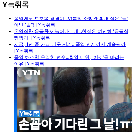
Y녹취록
폭염에도 보호복 겹겹이...여름철 소방관 최대 적은 '불'
아닌 '벌'? [Y녹취록]
온열질환 응급환자 늘어나는데...현장은 여전히 '응급실
뺑뺑이' [Y녹취록]
지금, 1년 중 가장 더운 시기...폭염 언제까지 계속될까
[Y녹취록]
폭염 해소할 유일한 변수...최악 더위, '이것'을 바라는
이유 [Y녹취록]