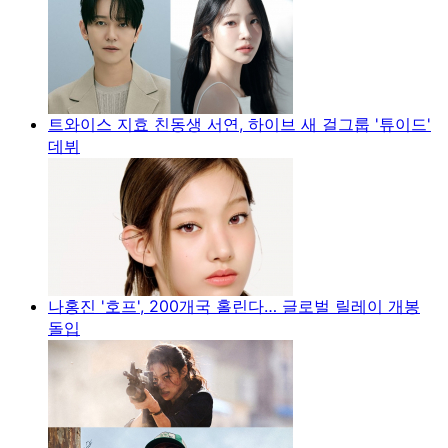
트와이스 지효 친동생 서연, 하이브 새 걸그룹 '튜이드'
데뷔
나홍진 '호프', 200개국 홀린다… 글로벌 릴레이 개봉
돌입