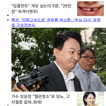
특검, '양평고속도로' 원희룡 재소환…'부실 감사' 유병
호 구속적부심