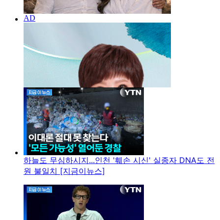
하늘도 무심하시지...인천 '훼손 시신' 실종자 DNA도 전
원 불일치 [지금이뉴스]