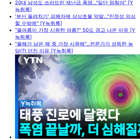
20대 남성도 쓰러뜨린 재난급 폭염..."일단 멈춰야" [Y
녹취록]
'부산 돌려차기' 피해자에 상상초월 막말..."진정성 의심
할 수밖에" [Y녹취록]
"올여름이 가장 시원한 여름?" 50도 경고 나온 이유 [Y
녹취록]
"올해가 남은 해 중 가장 시원해"...전문가가 섬뜩한 농
담(?) 던진 이유 [Y녹취록]