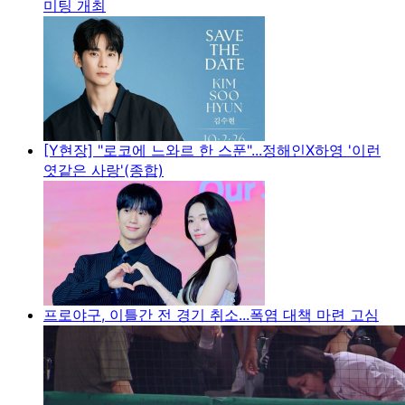
미팅 개최
[Y현장] "로코에 느와르 한 스푼"...정해인X하영 '이런
엿같은 사랑'(종합)
프로야구, 이틀간 전 경기 취소...폭염 대책 마련 고심