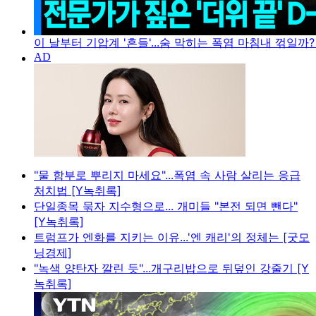
이 날부터 기압계 '흔들'...숨 막히는 폭염 마침내 꺾일까?
"물 함부로 뿌리지 마세요"...폭염 속 사람 살리는 응급
처치법 [Y녹취록]
단일종목 묶자 지수형으로... 개미들 "본전 되면 뺀다"
[Y녹취록]
트럼프가 엔화를 지키는 이유...'엔 캐리'의 정체는 [굿모
닝경제]
"녹색 양탄자 깔린 듯"...개구리밥으로 뒤덮인 강줄기 [Y
녹취록]