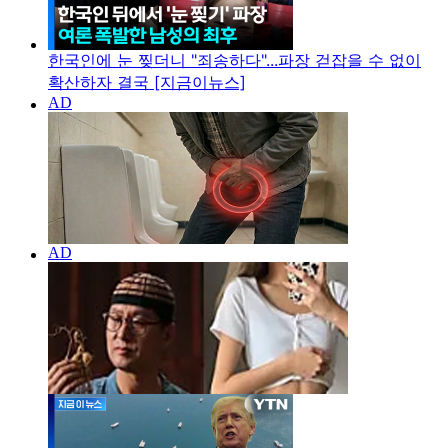
한국인에 눈 찢더니 "죄송하다"...파장 걷잡을 수 없이
확산하자 결국 [지금이뉴스]