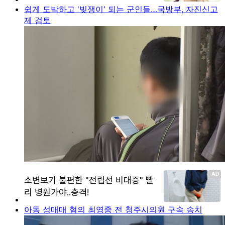
쉽게 도박하고 '빚쟁이' 되는 군인들…국방부, 자진신고
제 검토
아동 성매매 혐의 최영중 전 청주시의원 구속 송치