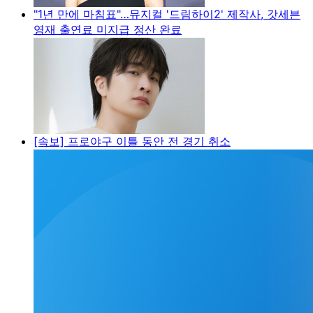
"1년 만에 마침표"…뮤지컬 '드림하이2' 제작사, 갓세븐
영재 출연료 미지급 정산 완료
[속보] 프로야구 이틀 동안 전 경기 취소