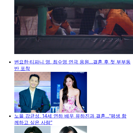
변요한·티파니 영, 최수영 연극 응원…결혼 후 첫 부부동
반 포착
노을 강균성, 14세 연하 배우 유하진과 결혼…"평생 함
께하고 싶은 사람"