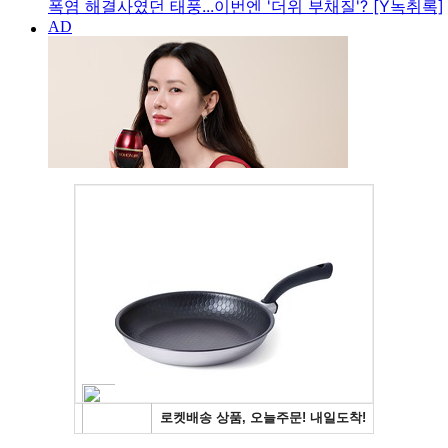
폭염 해결사였던 태풍...이번엔 '더위 부채질'? [Y녹취록]