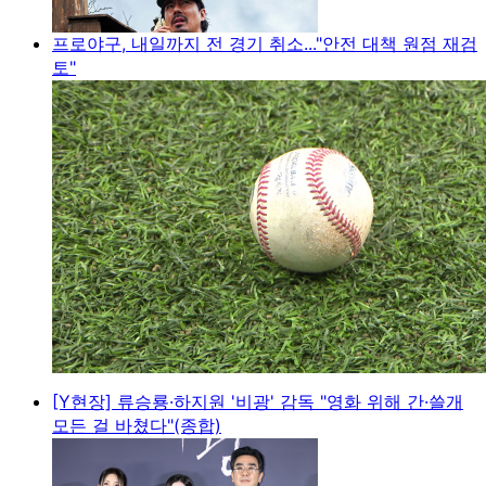
프로야구, 내일까지 전 경기 취소..."안전 대책 원점 재검
토"
[Y현장] 류승룡·하지원 '비광' 감독 "영화 위해 간·쓸개
모든 걸 바쳤다"(종합)