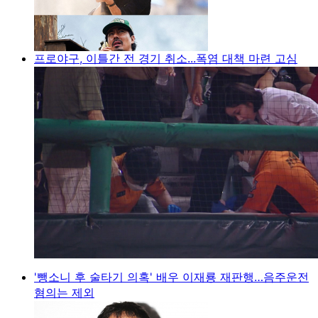
프로야구, 이틀간 전 경기 취소...폭염 대책 마련 고심
'뺑소니 후 술타기 의혹' 배우 이재룡 재판행…음주운전
혐의는 제외