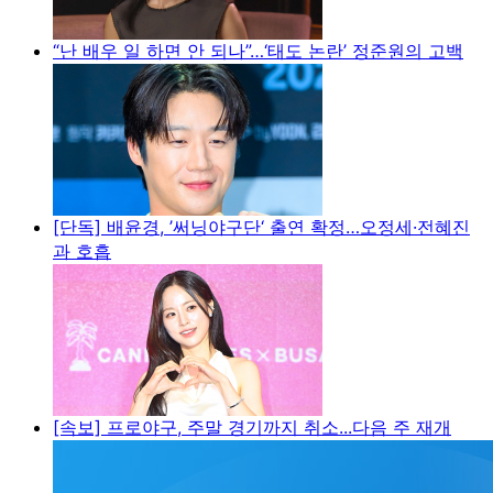
“난 배우 일 하면 안 되나”…‘태도 논란’ 정준원의 고백
[단독] 배윤경, ’써닝야구단‘ 출연 확정…오정세·전혜진
과 호흡
[속보] 프로야구, 주말 경기까지 취소...다음 주 재개