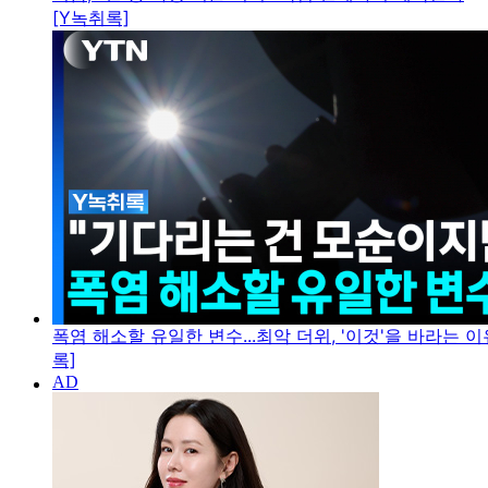
[Y녹취록]
폭염 해소할 유일한 변수...최악 더위, '이것'을 바라는 이
록]