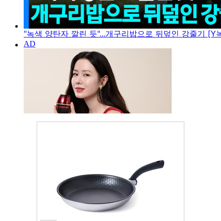
"녹색 양탄자 깔린 듯"...개구리밥으로 뒤덮인 강줄기 [Y