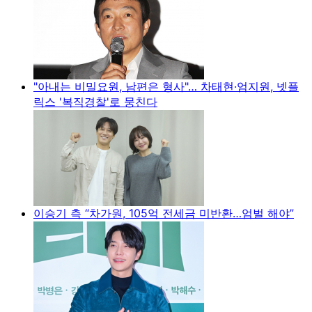
"아내는 비밀요원, 남편은 형사"… 차태현·엄지원, 넷플
릭스 '복직경찰'로 뭉친다
이승기 측 “차가원, 105억 전세금 미반환…엄벌 해야”