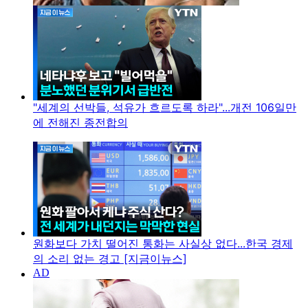
"세계의 선박들, 석유가 흐르도록 하라"...개전 106일만
에 전해진 종전합의
원화보다 가치 떨어진 통화는 사실상 없다...한국 경제
의 소리 없는 경고 [지금이뉴스]