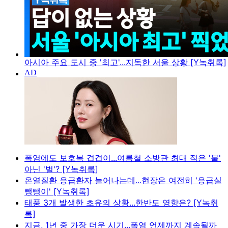
아시아 주요 도시 중 '최고'...지독한 서울 상황 [Y녹취록]
폭염에도 보호복 겹겹이...여름철 소방관 최대 적은 '불'
아닌 '벌'? [Y녹취록]
온열질환 응급환자 늘어나는데...현장은 여전히 '응급실
뺑뺑이' [Y녹취록]
태풍 3개 발생한 초유의 상황...한반도 영향은? [Y녹취
록]
지금, 1년 중 가장 더운 시기...폭염 언제까지 계속될까