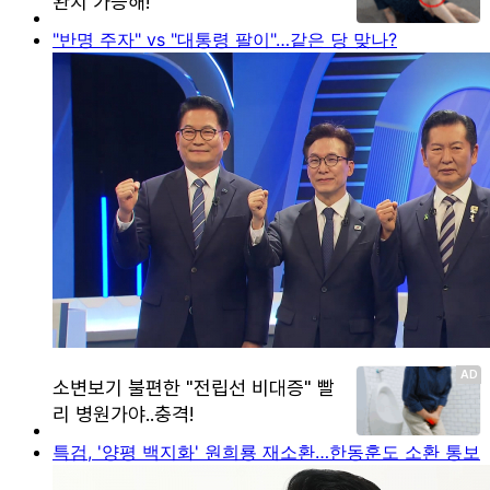
"반명 주자" vs "대통령 팔이"…같은 당 맞나?
특검, '양평 백지화' 원희룡 재소환…한동훈도 소환 통보