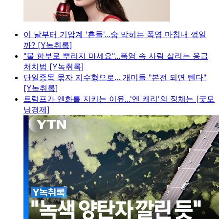
이 날부터 기압계 '흔들'...숨 막히는 폭염 마침내 꺾일
까? [Y녹취록]
"물 함부로 뿌리지 마세요"...폭염 속 사람 살리는 응급
처치법 [Y녹취록]
단일종목 묶자 지수형으로... 개미들 "본전 되면 뺀다"
[Y녹취록]
트럼프가 엔화를 지키는 이유...'엔 캐리'의 정체는 [굿모
닝경제]