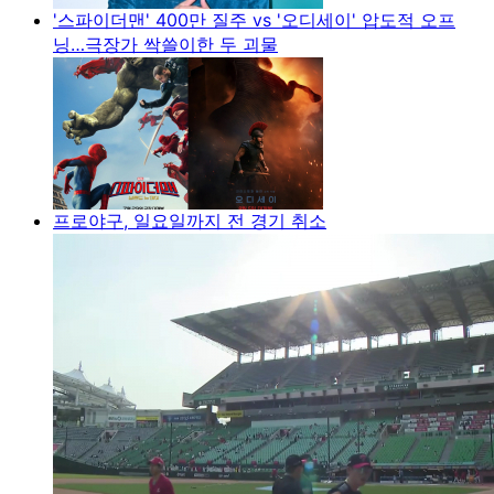
'스파이더맨' 400만 질주 vs '오디세이' 압도적 오프
닝…극장가 싹쓸이한 두 괴물
프로야구, 일요일까지 전 경기 취소