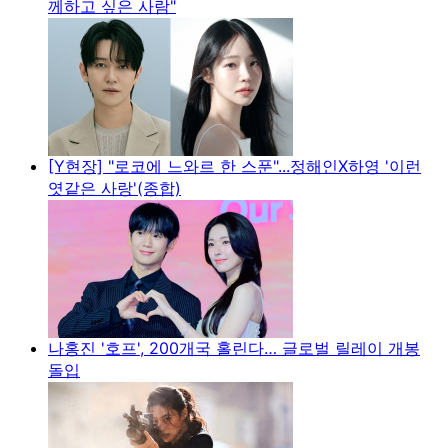
께하고 싶은 사람"
[Y현장] "로코에 느와르 한 스푼"...정해인X하영 '이런
엿같은 사랑'(종합)
나홍진 '호프', 200개국 홀린다… 글로벌 릴레이 개봉
돌입