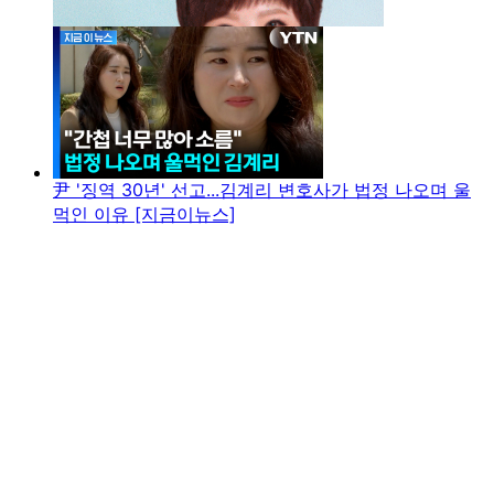
尹 '징역 30년' 선고...김계리 변호사가 법정 나오며 울
먹인 이유 [지금이뉴스]