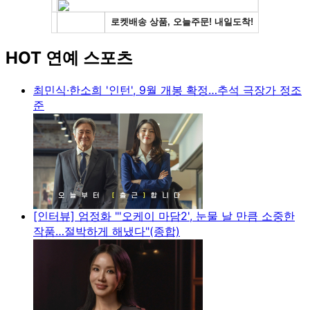
HOT 연예 스포츠
최민식·한소희 '인턴', 9월 개봉 확정…추석 극장가 정조
준
[인터뷰] 엄정화 "'오케이 마담2', 눈물 날 만큼 소중한
작품…절박하게 해냈다"(종합)