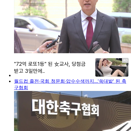
월드컵 졸전·국회 청문회·압수수색까지…'쑥대밭' 된 축
구협회