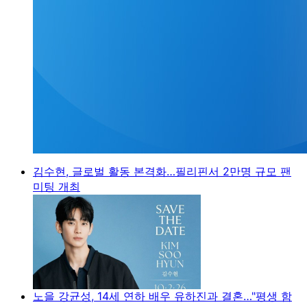
김수현, 글로벌 활동 본격화…필리핀서 2만명 규모 팬
미팅 개최
노을 강균성, 14세 연하 배우 유하진과 결혼…"평생 함