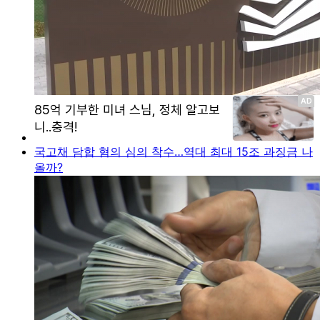
국고채 담합 혐의 심의 착수…역대 최대 15조 과징금 나
올까?