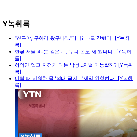
Y녹취록
"친구야, 구하러 왔구나"..."아니? 나도 갇혔어" [Y녹취
록]
한낮 서울 40분 걸은 뒤, 두피 온도 재 봤더니...[Y녹취
록]
하의만 입고 자전거 타는 남성...처벌 가능할까? [Y녹취
록]
이럴 때 시원한 물 '절대 금지'..."제일 위험하다" [Y녹취
록]