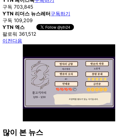
구독 703,845
YTN 리더스 뉴스레터
구독하기
구독 109,209
YTN 엑스
팔로워 361,512
이전
다음
많이 본 뉴스