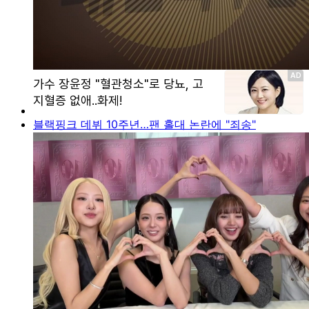
블랙핑크 데뷔 10주년…팬 홀대 논란에 "죄송"