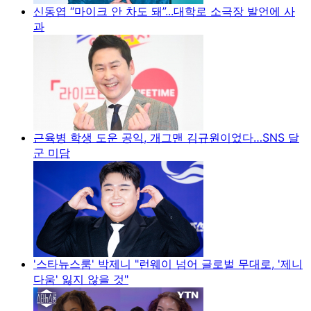
신동엽 “마이크 안 차도 돼”...대학로 소극장 발언에 사
과
근육병 학생 도운 공익, 개그맨 김규원이었다…SNS 달
군 미담
'스타뉴스룸' 박제니 "런웨이 넘어 글로벌 무대로, '제니
다움' 잃지 않을 것"