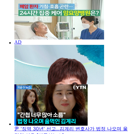
尹 '징역 30년' 선고...김계리 변호사가 법정 나오며 울