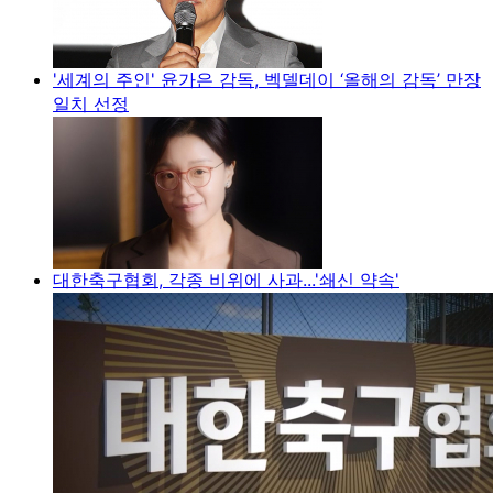
'세계의 주인' 윤가은 감독, 벡델데이 ‘올해의 감독’ 만장
일치 선정
대한축구협회, 각종 비위에 사과...'쇄신 약속'