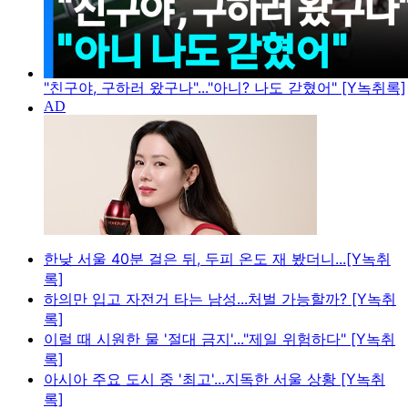
"친구야, 구하러 왔구나"..."아니? 나도 갇혔어" [Y녹취록]
한낮 서울 40분 걸은 뒤, 두피 온도 재 봤더니...[Y녹취
록]
하의만 입고 자전거 타는 남성...처벌 가능할까? [Y녹취
록]
이럴 때 시원한 물 '절대 금지'..."제일 위험하다" [Y녹취
록]
아시아 주요 도시 중 '최고'...지독한 서울 상황 [Y녹취
록]