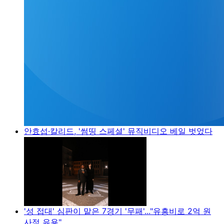
안효섭·칼리드, '썸띵 스페셜' 뮤직비디오 베일 벗었다
'성 접대' 심판이 맡은 7경기 '무패'..."유흥비로 2억 원
사적 유용"