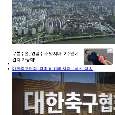
대한축구협회, 각종 비위에 사과…'쇄신 약속'