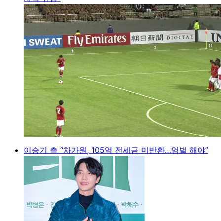
이승기 측 “차가원, 105억 전세금 미반환…엄벌 해야”