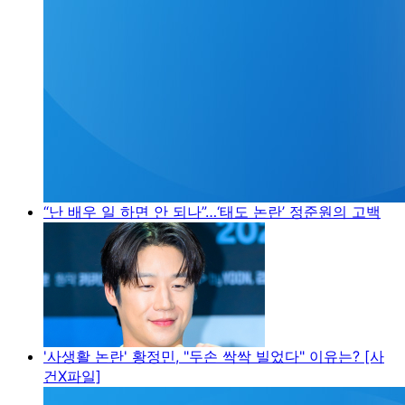
“난 배우 일 하면 안 되나”…‘태도 논란’ 정준원의 고백
'사생활 논란' 황정민, "두손 싹싹 빌었다" 이유는? [사
건X파일]