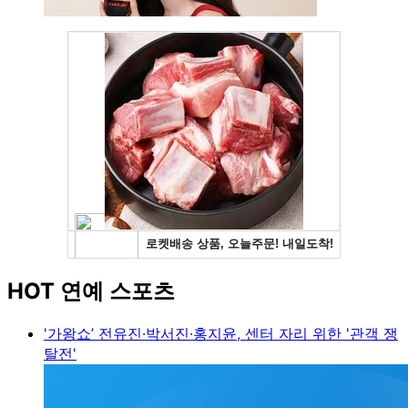
HOT 연예 스포츠
'가왕쇼’ 전유진·박서진·홍지윤, 센터 자리 위한 '관객 쟁
탈전'