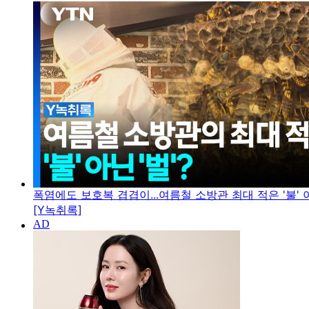
폭염에도 보호복 겹겹이...여름철 소방관 최대 적은 '불' 아
[Y녹취록]