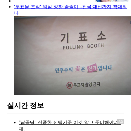
'투표율 조작' 의심 정황 줄줄이…전국·대선까지 확대되
나
실시간 정보
AD