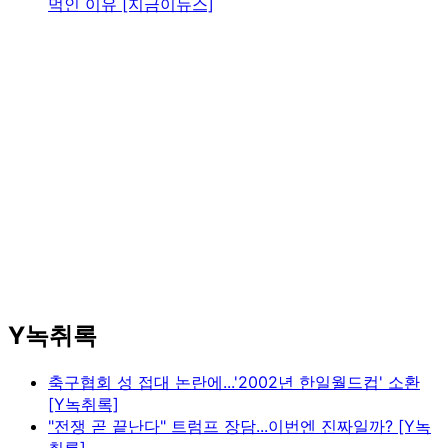
먹인 이유 [지금이뉴스]
Y녹취록
축구협회 성 접대 논란에...'2002년 한일월드컵' 소환
[Y녹취록]
"전쟁 곧 끝난다" 트럼프 장담...이번엔 진짜일까? [Y녹