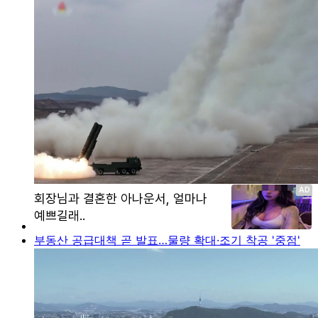
부동산 공급대책 곧 발표…물량 확대·조기 착공 '중점'