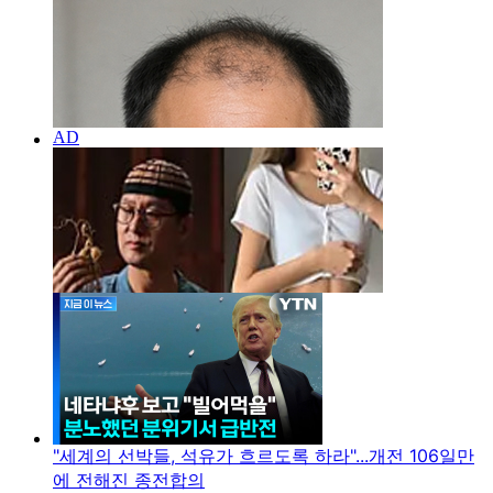
"세계의 선박들, 석유가 흐르도록 하라"...개전 106일만
에 전해진 종전합의