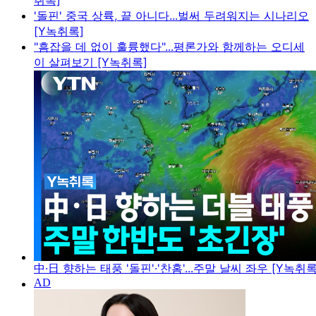
취록]
'돌핀' 중국 상륙, 끝 아니다...벌써 두려워지는 시나리오
[Y녹취록]
"흠잡을 데 없이 훌륭했다"...평론가와 함께하는 오디세
이 살펴보기 [Y녹취록]
中·日 향하는 태풍 '돌핀'·'찬홈'...주말 날씨 좌우 [Y녹취록