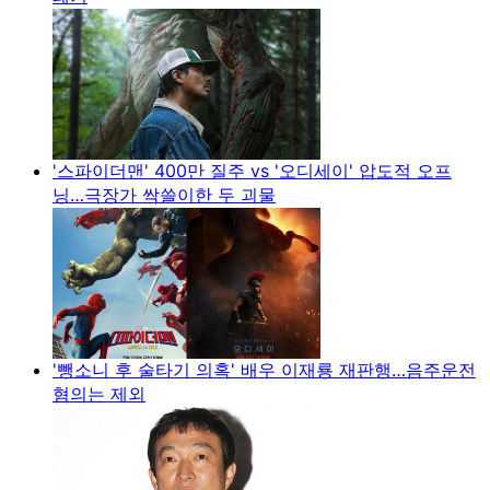
'스파이더맨' 400만 질주 vs '오디세이' 압도적 오프
닝…극장가 싹쓸이한 두 괴물
'뺑소니 후 술타기 의혹' 배우 이재룡 재판행…음주운전
혐의는 제외