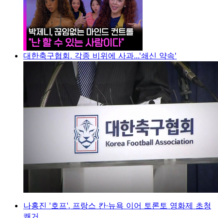
대한축구협회, 각종 비위에 사과...'쇄신 약속'
나홍진 '호프', 프랑스 칸·뉴욕 이어 토론토 영화제 초청
쾌거