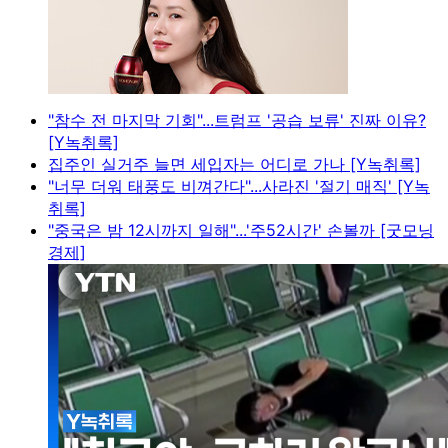
"참수 전 마지막 기회"...트럼프 '공습 보류' 진짜 이유?
[Y녹취록]
집주인 실거주 늘면 세입자는 어디로 가나 [Y녹취록]
"너무 더워 태풍도 비껴간다"...사라진 '절기 매직' [Y녹
취록]
"중국은 밤 12시까지 일해"...'주52시간' 손볼까 [굿모닝
경제]