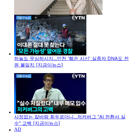
하늘도 무심하시지...인천 '훼손 시신' 실종자 DNA도 전
원 불일치 [지금이뉴스]
사정없는 칼바람 휘두르더니...저커버그 "AI 전환서 실
수" 고백 [지금이뉴스]