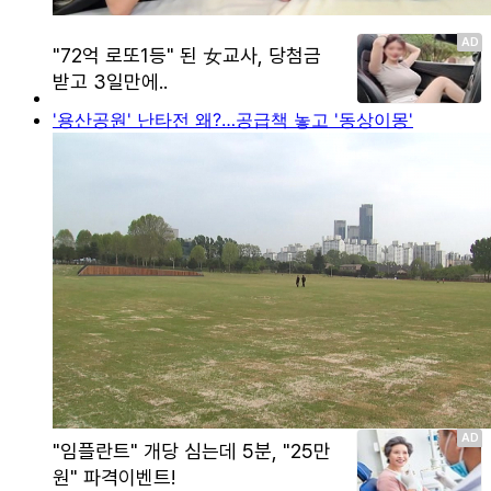
'용산공원' 난타전 왜?…공급책 놓고 '동상이몽'