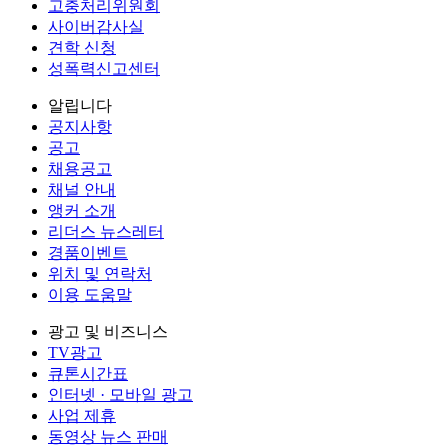
고충처리위원회
사이버감사실
견학 신청
성폭력신고센터
알립니다
공지사항
공고
채용공고
채널 안내
앵커 소개
리더스 뉴스레터
경품이벤트
위치 및 연락처
이용 도움말
광고 및 비즈니스
TV광고
큐톤시간표
인터넷 · 모바일 광고
사업 제휴
동영상 뉴스 판매