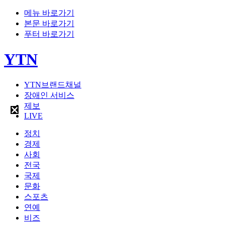
메뉴 바로가기
본문 바로가기
푸터 바로가기
YTN
YTN브랜드채널
장애인 서비스
제보
LIVE
정치
경제
사회
전국
국제
문화
스포츠
연예
비즈