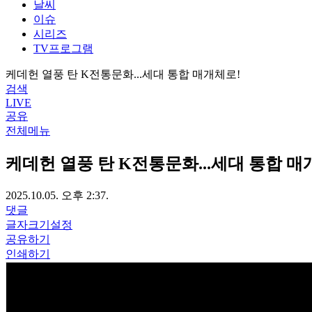
날씨
이슈
시리즈
TV프로그램
케데헌 열풍 탄 K전통문화...세대 통합 매개체로!
검색
LIVE
공유
전체메뉴
케데헌 열풍 탄 K전통문화...세대 통합 매
2025.10.05. 오후 2:37.
댓글
글자크기설정
공유하기
인쇄하기