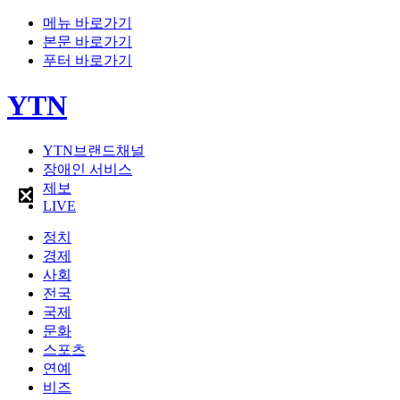
메뉴 바로가기
본문 바로가기
푸터 바로가기
YTN
YTN브랜드채널
장애인 서비스
제보
LIVE
정치
경제
사회
전국
국제
문화
스포츠
연예
비즈