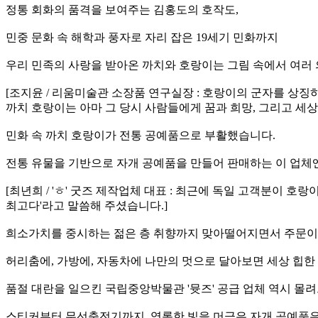
정통 회화의 품격을 보여주는 김홍도의 호작도,
민중 문화 속 해학과 풍자로 자리 잡은 19세기 민화까지
우리 민족의 사랑을 받아온 까치와 호랑이는 그림 속에서 여러
[조지윤 / 리움미술관 소장품 연구실장 : 호랑이의 군자를 상징
까치 호랑이는 아마 그 당시 사람들에게 꿈과 희망, 그리고 세
민화 속 까치 호랑이가 전통 공예품으로 부활했습니다.
전통 유물을 기반으로 자개 공예품을 만들어 판매하는 이 업체엔 
[최년희 / 'ㅎ' 굿즈 제작업체 대표 : 최근에 독일 고객분이
최고다'라고 말씀해 주셨습니다.]
희소가치를 중시하는 젊은 층 취향까지 맞아떨어지면서 주문이 
허리춤에, 가방에, 자동차에 나만의 멋으로 달아보면 세상 힙한
품절 대란을 일으킨 국립중앙박물관 '뮷즈' 공급 업체 역시 몰
스티커부터 무선충전기까지, 영롱한 빛을 머금은 자개 공예품은