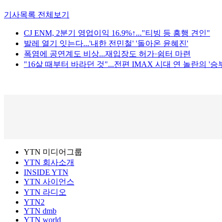
기사목록 전체보기
CJ ENM, 2분기 영업이익 16.9%↑..."티빙 등 흥행 견인"
발레 열기 잇는다...'내한 전민철' '돌아온 윤혜진'
폭염에 공연계도 비상...재입장도 허가·쉼터 마련
"16살 때부터 바라던 것"...전편 IMAX 시대 연 놀란의 '승부
YTN 미디어그룹
YTN 회사소개
INSIDE YTN
YTN 사이언스
YTN 라디오
YTN2
YTN dmb
YTN world