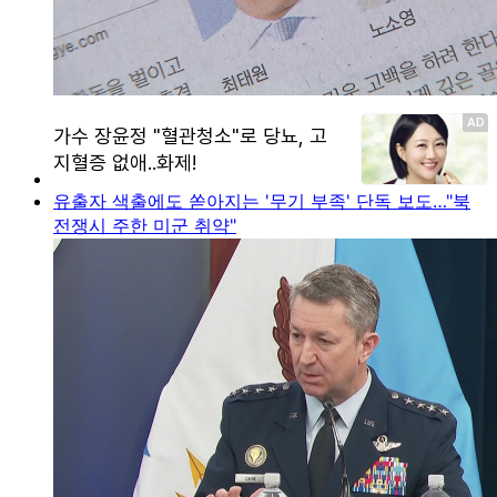
유출자 색출에도 쏟아지는 '무기 부족' 단독 보도…"북
전쟁시 주한 미군 취약"