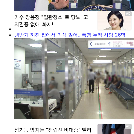
냉방기 꺼진 집에서 의식 잃어…폭염 누적 사망 26명