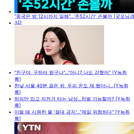
"중국은 밤 12시까지 일해"...'주52시간' 손볼까 [굿모닝
"친구야, 구하러 왔구나"..."아니? 나도 갇혔어" [Y녹취
록]
한낮 서울 40분 걸은 뒤, 두피 온도 재 봤더니...[Y녹취
록]
하의만 입고 자전거 타는 남성...처벌 가능할까? [Y녹취
록]
이럴 때 시원한 물 '절대 금지'..."제일 위험하다" [Y녹취
록]