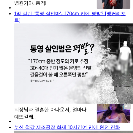
1억 걸린 '통영 살인마'…170cm 키에 평발? [앵커리포
트]
부산 철강 제조공장 화재 10시간여 만에 완전 진화