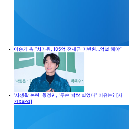
이승기 측 “차가원, 105억 전세금 미반환…엄벌 해야”
'사생활 논란' 황정민, "두손 싹싹 빌었다" 이유는? [사
건X파일]