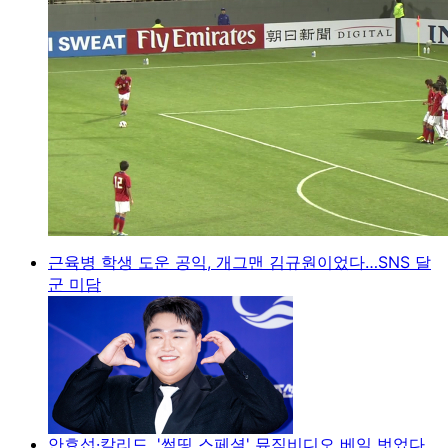
근육병 학생 도운 공익, 개그맨 김규원이었다…SNS 달
군 미담
안효섭·칼리드, '썸띵 스페셜' 뮤직비디오 베일 벗었다