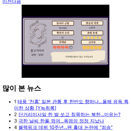
이전
다음
많이 본 뉴스
Unmute
1
태풍 '찬홈' 일본 관통 후 한반도 향하나...올해 유독 특
이한 상황 [Y녹취록]
2
단거리미사일 한 발 쏘고 침묵하는 북한...이유는?
3
극한 날씨 한풀 꺾여...폭염의 정점 지났나
4
블랙핑크 데뷔 10주년...팬 홀대 논란에 "죄송"