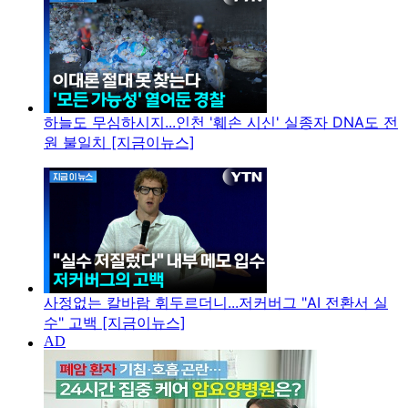
하늘도 무심하시지...인천 '훼손 시신' 실종자 DNA도 전
원 불일치 [지금이뉴스]
사정없는 칼바람 휘두르더니...저커버그 "AI 전환서 실
수" 고백 [지금이뉴스]