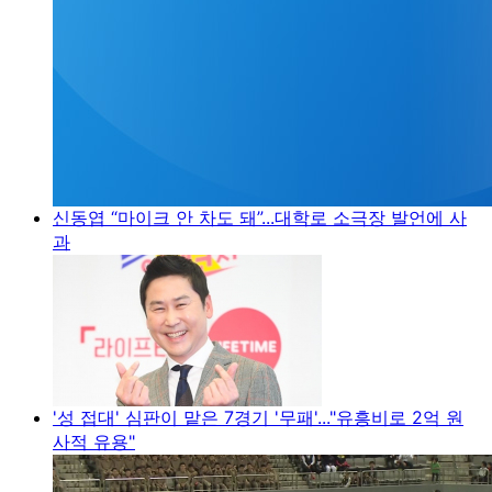
신동엽 “마이크 안 차도 돼”...대학로 소극장 발언에 사
과
'성 접대' 심판이 맡은 7경기 '무패'..."유흥비로 2억 원
사적 유용"