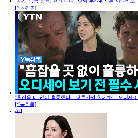
'돌핀' 중국 상륙, 끝 아니다...벌써 두려워지는 시나리오
[Y녹취록]
"흠잡을 데 없이 훌륭했다"...평론가와 함께하는 오디세
[Y녹취록]