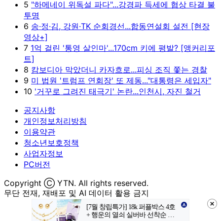
5
"하메네이 위독설 파다"...강경파 득세에 협상 타결 불
투명
6
송·정·김, 강원·TK 순회경선...합동연설회 설전 [현장
영상+]
7
1억 걸린 '통영 살인마'...170cm 키에 평발? [앵커리포
트]
8
캄보디아 막았더니 카자흐로...피싱 조직 쫓는 경찰
9
미 법원 '트럼프 연회장' 또 제동..."대통령은 세입자"
10
'거꾸로 그려진 태극기' 논란...인천시, 자진 철거
공지사항
개인정보처리방침
이용약관
청소년보호정책
사업자정보
PC버전
Copyright Ⓒ YTN. All rights reserved.
무단 전재, 재배포 및 AI 데이터 활용 금지