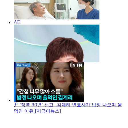
尹 '징역 30년' 선고...김계리 변호사가 법정 나오며 울
먹인 이유 [지금이뉴스]