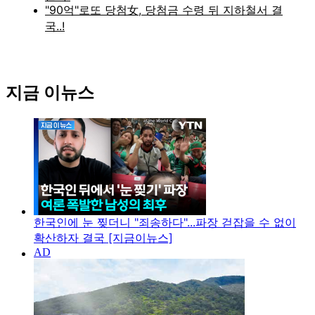
지금 이뉴스
한국인에 눈 찢더니 "죄송하다"...파장 걷잡을 수 없이
확산하자 결국 [지금이뉴스]