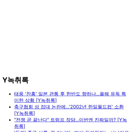
Y녹취록
태풍 '찬홈' 일본 관통 후 한반도 향하나...올해 유독 특
이한 상황 [Y녹취록]
축구협회 성 접대 논란에...'2002년 한일월드컵' 소환
[Y녹취록]
"전쟁 곧 끝난다" 트럼프 장담...이번엔 진짜일까? [Y녹
취록]