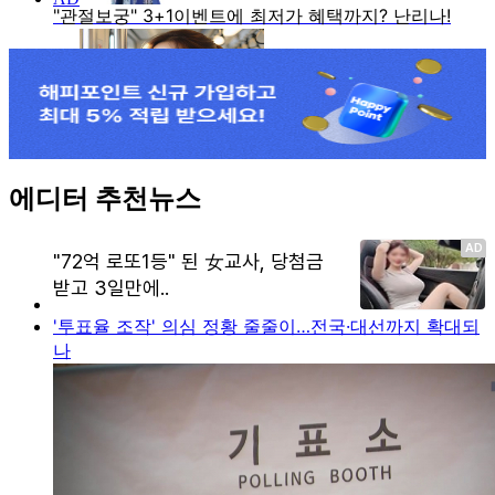
에디터 추천뉴스
'투표율 조작' 의심 정황 줄줄이…전국·대선까지 확대되
나