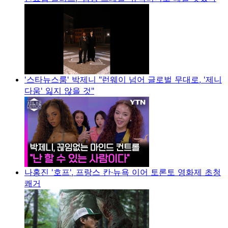
'스타뉴스룸' 박제니 "런웨이 넘어 글로벌 무대로, '제니
다움' 잃지 않을 것"
나홍진 '호프', 프랑스 칸·뉴욕 이어 토론토 영화제 초청
쾌거