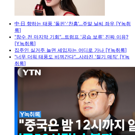
中·日 향하는 태풍 '돌핀'·'찬홈'...주말 날씨 좌우 [Y녹취
록]
"참수 전 마지막 기회"...트럼프 '공습 보류' 진짜 이유?
[Y녹취록]
집주인 실거주 늘면 세입자는 어디로 가나 [Y녹취록]
"너무 더워 태풍도 비껴간다"...사라진 '절기 매직' [Y녹
취록]