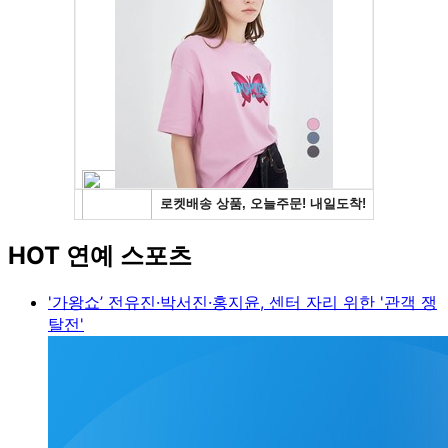
HOT 연예 스포츠
'가왕쇼’ 전유진·박서진·홍지윤, 센터 자리 위한 '관객 쟁
탈전'