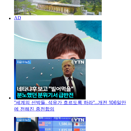
"세계의 선박들, 석유가 흐르도록 하라"...개전 106일만
에 전해진 종전합의