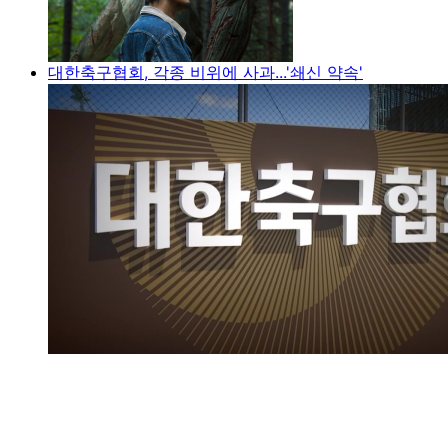
대한축구협회, 각종 비위에 사과...'쇄신 약속'