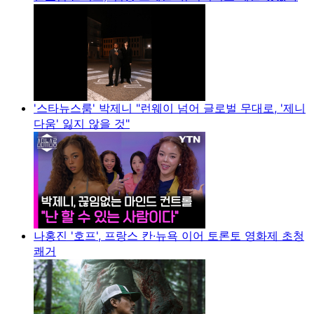
'스타뉴스룸' 박제니 "런웨이 넘어 글로벌 무대로, '제니
다움' 잃지 않을 것"
나홍진 '호프', 프랑스 칸·뉴욕 이어 토론토 영화제 초청
쾌거