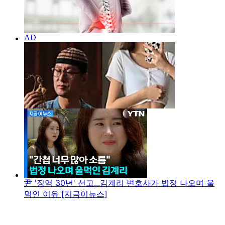
尹 '징역 30년' 선고...김계리 변호사가 법정 나오며 울
먹인 이유 [지금이뉴스]