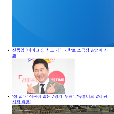
신동엽 “마이크 안 차도 돼”...대학로 소극장 발언에 사
과
'성 접대' 심판이 맡은 7경기 '무패'..."유흥비로 2억 원
사적 유용"