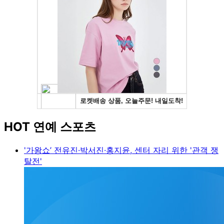
HOT 연예 스포츠
'가왕쇼’ 전유진·박서진·홍지윤, 센터 자리 위한 '관객 쟁
탈전'