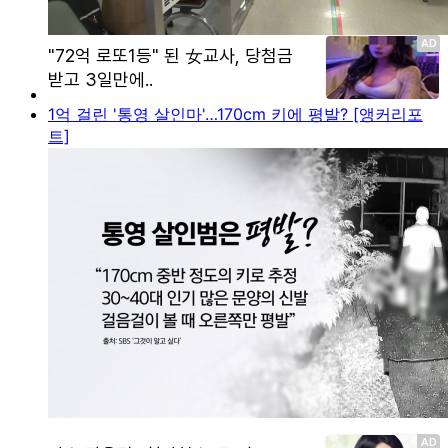
1억 걸린 '통영 살인마'…170cm 키에 평발? [앵커리포
트]