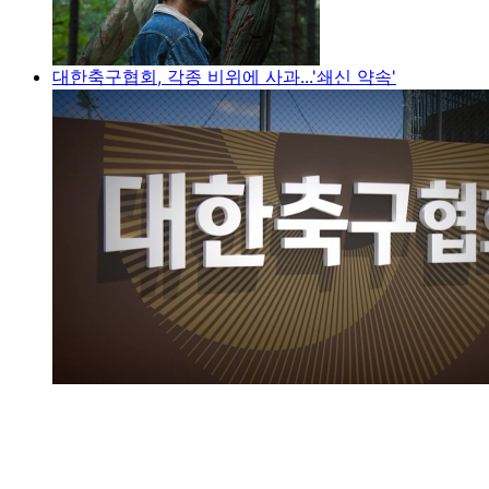
대한축구협회, 각종 비위에 사과...'쇄신 약속'