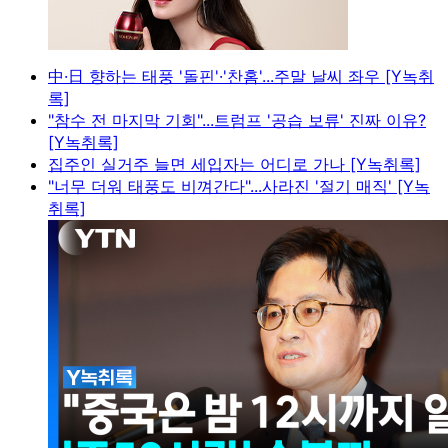
中·日 향하는 태풍 '돌핀'·'찬홈'...주말 날씨 좌우 [Y녹취
록]
"참수 전 마지막 기회"...트럼프 '공습 보류' 진짜 이유?
[Y녹취록]
집주인 실거주 늘면 세입자는 어디로 가나 [Y녹취록]
"너무 더워 태풍도 비껴간다"...사라진 '절기 매직' [Y녹
취록]