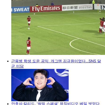
근육병 학생 도운 공익, 개그맨 김규원이었다…SNS 달
군 미담
안효섭·칼리드, '썸띵 스페셜' 뮤직비디오 베일 벗었다