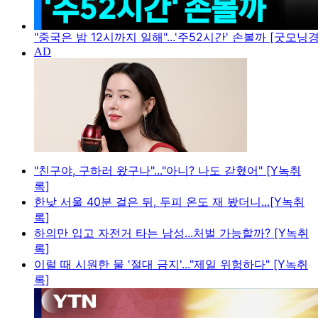
"중국은 밤 12시까지 일해"...'주52시간' 손볼까 [굿모닝
"친구야, 구하러 왔구나"..."아니? 나도 갇혔어" [Y녹취
록]
한낮 서울 40분 걸은 뒤, 두피 온도 재 봤더니...[Y녹취
록]
하의만 입고 자전거 타는 남성...처벌 가능할까? [Y녹취
록]
이럴 때 시원한 물 '절대 금지'..."제일 위험하다" [Y녹취
록]