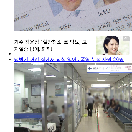
냉방기 꺼진 집에서 의식 잃어…폭염 누적 사망 26명