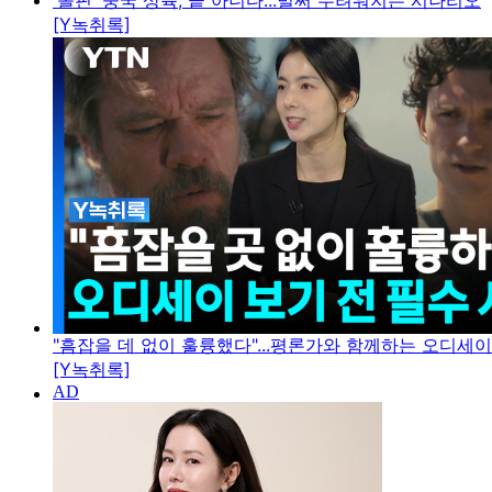
'돌핀' 중국 상륙, 끝 아니다...벌써 두려워지는 시나리오
[Y녹취록]
"흠잡을 데 없이 훌륭했다"...평론가와 함께하는 오디세
[Y녹취록]