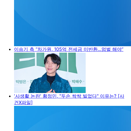
이승기 측 “차가원, 105억 전세금 미반환…엄벌 해야”
'사생활 논란' 황정민, "두손 싹싹 빌었다" 이유는? [사
건X파일]