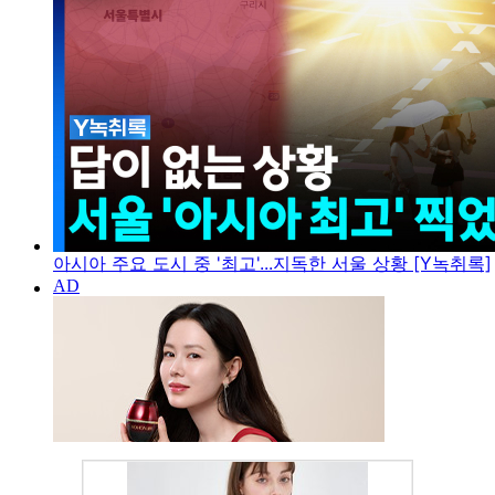
아시아 주요 도시 중 '최고'...지독한 서울 상황 [Y녹취록]