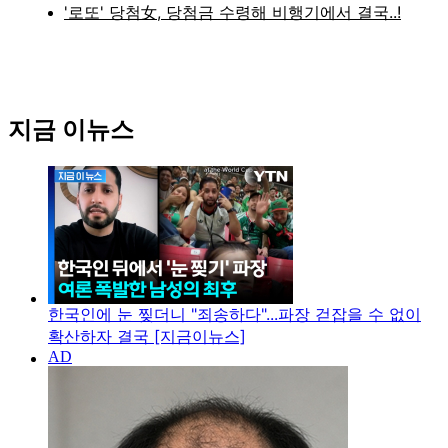
지금 이뉴스
한국인에 눈 찢더니 "죄송하다"...파장 걷잡을 수 없이
확산하자 결국 [지금이뉴스]