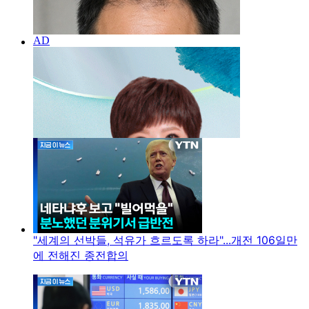
"세계의 선박들, 석유가 흐르도록 하라"...개전 106일만
에 전해진 종전합의