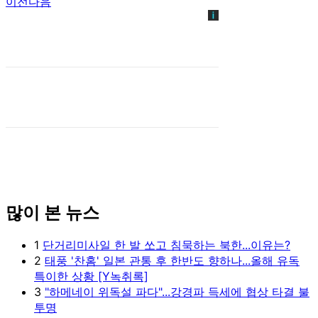
이전
다음
많이 본 뉴스
1
단거리미사일 한 발 쏘고 침묵하는 북한...이유는?
2
태풍 '찬홈' 일본 관통 후 한반도 향하나...올해 유독
특이한 상황 [Y녹취록]
3
"하메네이 위독설 파다"...강경파 득세에 협상 타결 불
투명