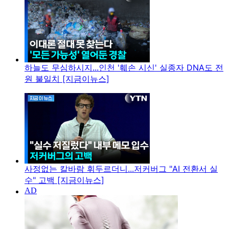
하늘도 무심하시지...인천 '훼손 시신' 실종자 DNA도 전
원 불일치 [지금이뉴스]
사정없는 칼바람 휘두르더니...저커버그 "AI 전환서 실
수" 고백 [지금이뉴스]