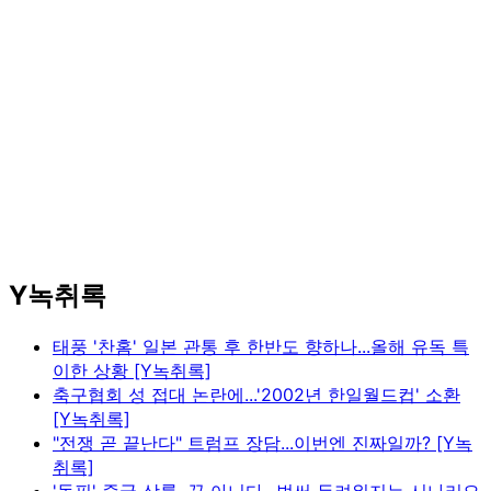
Y녹취록
태풍 '찬홈' 일본 관통 후 한반도 향하나...올해 유독 특
이한 상황 [Y녹취록]
축구협회 성 접대 논란에...'2002년 한일월드컵' 소환
[Y녹취록]
"전쟁 곧 끝난다" 트럼프 장담...이번엔 진짜일까? [Y녹
취록]