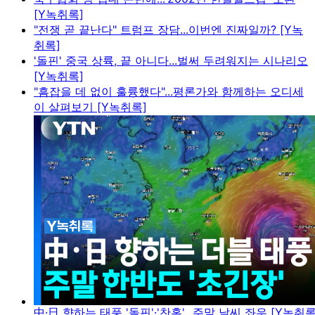
[Y녹취록]
"전쟁 곧 끝난다" 트럼프 장담...이번엔 진짜일까? [Y녹
취록]
'돌핀' 중국 상륙, 끝 아니다...벌써 두려워지는 시나리오
[Y녹취록]
"흠잡을 데 없이 훌륭했다"...평론가와 함께하는 오디세
이 살펴보기 [Y녹취록]
中·日 향하는 태풍 '돌핀'·'찬홈'...주말 날씨 좌우 [Y녹취록