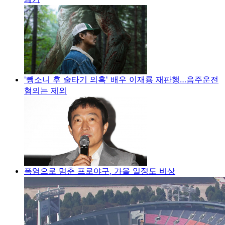
'뺑소니 후 술타기 의혹' 배우 이재룡 재판행…음주운전
혐의는 제외
폭염으로 멈춘 프로야구, 가을 일정도 비상