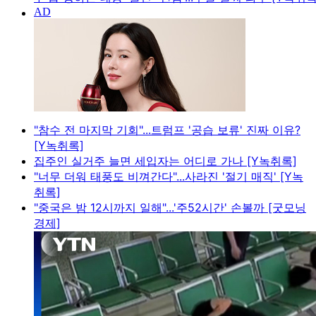
"참수 전 마지막 기회"...트럼프 '공습 보류' 진짜 이유?
[Y녹취록]
집주인 실거주 늘면 세입자는 어디로 가나 [Y녹취록]
"너무 더워 태풍도 비껴간다"...사라진 '절기 매직' [Y녹
취록]
"중국은 밤 12시까지 일해"...'주52시간' 손볼까 [굿모닝
경제]