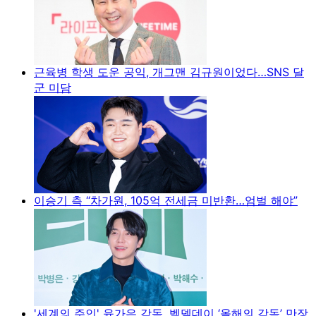
근육병 학생 도운 공익, 개그맨 김규원이었다…SNS 달
군 미담
이승기 측 “차가원, 105억 전세금 미반환…엄벌 해야”
'세계의 주인' 윤가은 감독, 벡델데이 ‘올해의 감독’ 만장