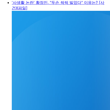
'사생활 논란' 황정민, "두손 싹싹 빌었다" 이유는? [사
건X파일]