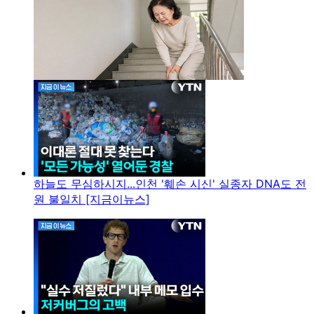
하늘도 무심하시지...인천 '훼손 시신' 실종자 DNA도 전
원 불일치 [지금이뉴스]