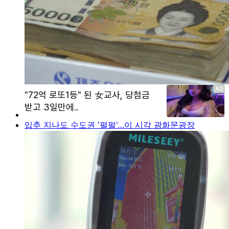
입추 지나도 수도권 '펄펄'…이 시각 광화문광장