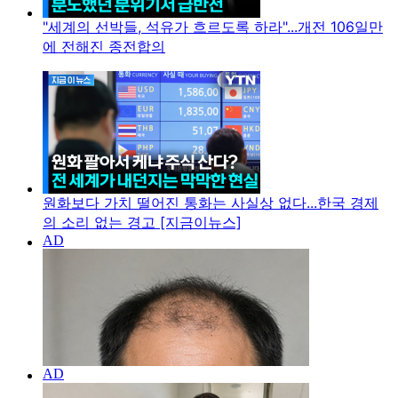
"세계의 선박들, 석유가 흐르도록 하라"...개전 106일만
에 전해진 종전합의
원화보다 가치 떨어진 통화는 사실상 없다...한국 경제
의 소리 없는 경고 [지금이뉴스]