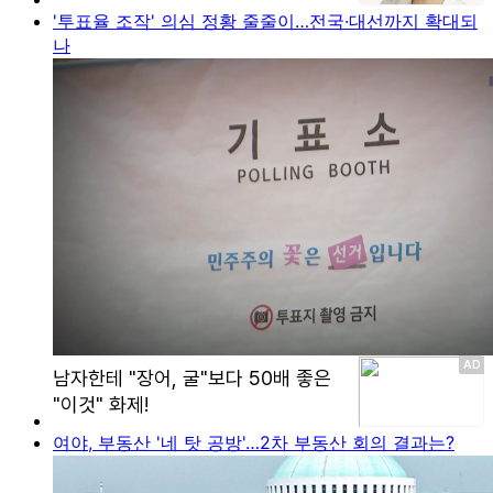
'투표율 조작' 의심 정황 줄줄이…전국·대선까지 확대되
나
여야, 부동산 '네 탓 공방'…2차 부동산 회의 결과는?