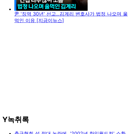
尹 '징역 30년' 선고...김계리 변호사가 법정 나오며 울
먹인 이유 [지금이뉴스]
Y녹취록
축구협회 성 접대 논란에...'2002년 한일월드컵' 소환