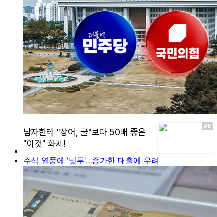
주식 열풍에 '빚투'…증가한 대출에 우려