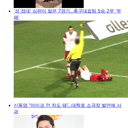
'성 접대' 심판이 맡은 7경기...축구대표팀 5승 2무 '무
패'
신동엽 “마이크 안 차도 돼”...대학로 소극장 발언에 사
과