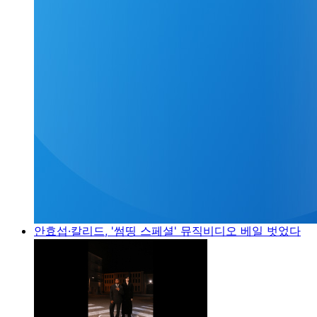
안효섭·칼리드, '썸띵 스페셜' 뮤직비디오 베일 벗었다