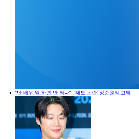
“난 배우 일 하면 안 되나”…‘태도 논란’ 정준원의 고백