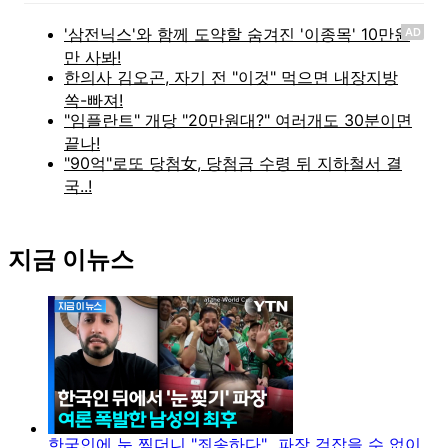
AD
지금 이뉴스
한국인에 눈 찢더니 "죄송하다"...파장 걷잡을 수 없이