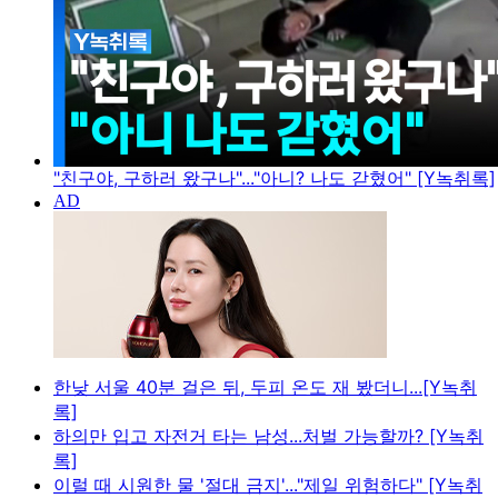
"친구야, 구하러 왔구나"..."아니? 나도 갇혔어" [Y녹취록]
한낮 서울 40분 걸은 뒤, 두피 온도 재 봤더니...[Y녹취
록]
하의만 입고 자전거 타는 남성...처벌 가능할까? [Y녹취
록]
이럴 때 시원한 물 '절대 금지'..."제일 위험하다" [Y녹취