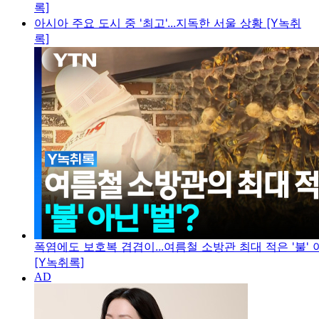
록]
아시아 주요 도시 중 '최고'...지독한 서울 상황 [Y녹취
록]
폭염에도 보호복 겹겹이...여름철 소방관 최대 적은 '불' 아
[Y녹취록]