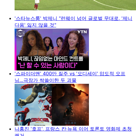
'스타뉴스룸' 박제니 "런웨이 넘어 글로벌 무대로, '제니
다움' 잃지 않을 것"
'스파이더맨' 400만 질주 vs '오디세이' 압도적 오프
닝…극장가 싹쓸이한 두 괴물
나홍진 '호프', 프랑스 칸·뉴욕 이어 토론토 영화제 초청
쾌거