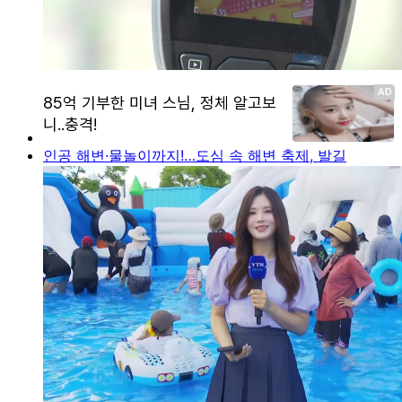
인공 해변·물놀이까지!…도심 속 해변 축제, 발길