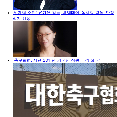
'세계의 주인' 윤가은 감독, 벡델데이 ‘올해의 감독’ 만장
일치 선정
"축구협회, 지난 2011년 외국인 심판에 성 접대"