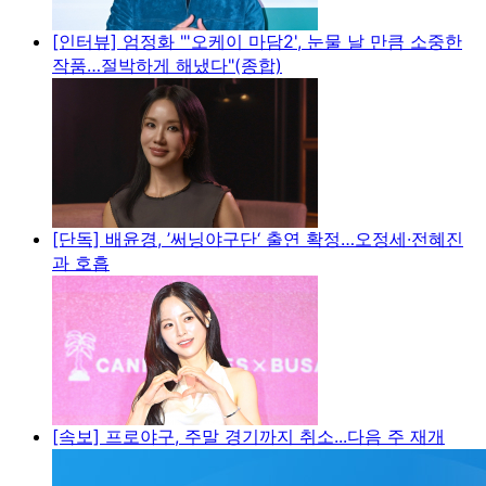
[인터뷰] 엄정화 "'오케이 마담2', 눈물 날 만큼 소중한
작품…절박하게 해냈다"(종합)
[단독] 배윤경, ’써닝야구단‘ 출연 확정…오정세·전혜진
과 호흡
[속보] 프로야구, 주말 경기까지 취소...다음 주 재개