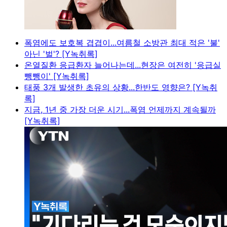
폭염에도 보호복 겹겹이...여름철 소방관 최대 적은 '불'
아닌 '벌'? [Y녹취록]
온열질환 응급환자 늘어나는데...현장은 여전히 '응급실
뺑뺑이' [Y녹취록]
태풍 3개 발생한 초유의 상황...한반도 영향은? [Y녹취
록]
지금, 1년 중 가장 더운 시기...폭염 언제까지 계속될까
[Y녹취록]