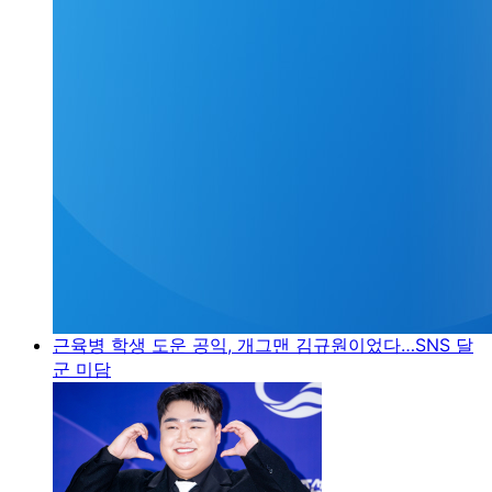
근육병 학생 도운 공익, 개그맨 김규원이었다…SNS 달
군 미담