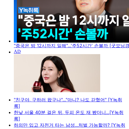
"중국은 밤 12시까지 일해"...'주52시간' 손볼까 [굿모닝
"친구야, 구하러 왔구나"..."아니? 나도 갇혔어" [Y녹취
록]
한낮 서울 40분 걸은 뒤, 두피 온도 재 봤더니...[Y녹취
록]
하의만 입고 자전거 타는 남성...처벌 가능할까? [Y녹취