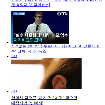
원 불일치 [지금이뉴스]
사정없는 칼바람 휘두르더니...저커버그 "AI 전환서 실
수" 고백 [지금이뉴스]