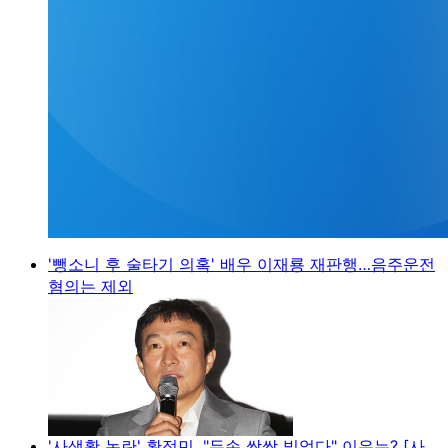
'뺑소니 후 술타기 의혹' 배우 이재룡 재판행…음주운전
혐의는 제외
'사생활 논란' 황정민, "두손 싹싹 빌었다" 이유는? [사