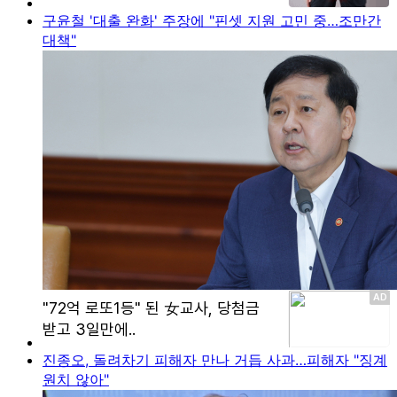
구윤철 '대출 완화' 주장에 "핀셋 지원 고민 중…조만간
대책"
진종오, 돌려차기 피해자 만나 거듭 사과…피해자 "징계
원치 않아"