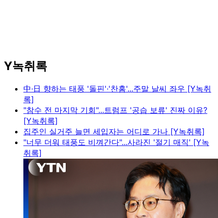
Y녹취록
中·日 향하는 태풍 '돌핀'·'찬홈'...주말 날씨 좌우 [Y녹취
록]
"참수 전 마지막 기회"...트럼프 '공습 보류' 진짜 이유?
[Y녹취록]
집주인 실거주 늘면 세입자는 어디로 가나 [Y녹취록]
"너무 더워 태풍도 비껴간다"...사라진 '절기 매직' [Y녹
취록]