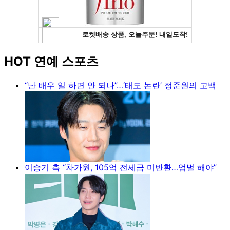
HOT 연예 스포츠
“난 배우 일 하면 안 되나”…‘태도 논란’ 정준원의 고백
이승기 측 “차가원, 105억 전세금 미반환…엄벌 해야”