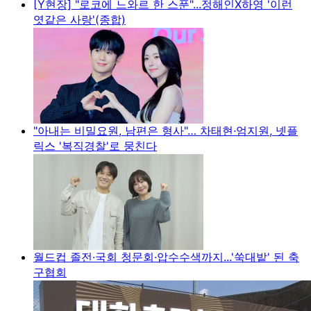
[Y현장] "로코에 느와르 한 스푼"...정해인X하영 '이런
엿같은 사랑'(종합)
"아내는 비밀요원, 남편은 형사"… 차태현·엄지원, 넷플
릭스 '복직경찰'로 뭉친다
월드컵 졸전·국회 청문회·압수수색까지...'쑥대밭' 된 축
구협회