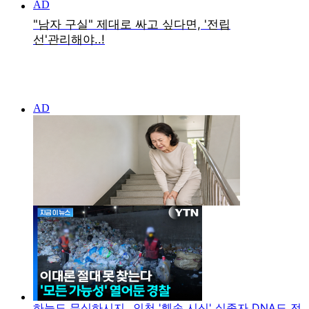
하늘도 무심하시지...인천 '훼손 시신' 실종자 DNA도 전