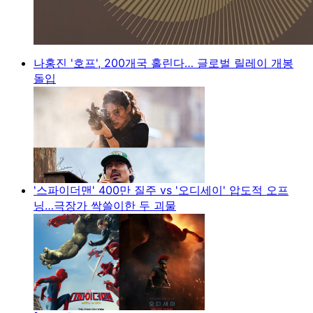
나홍진 '호프', 200개국 홀린다… 글로벌 릴레이 개봉
돌입
'스파이더맨' 400만 질주 vs '오디세이' 압도적 오프
닝…극장가 싹쓸이한 두 괴물