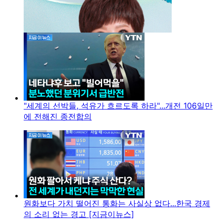
"세계의 선박들, 석유가 흐르도록 하라"...개전 106일만
에 전해진 종전합의
원화보다 가치 떨어진 통화는 사실상 없다...한국 경제
의 소리 없는 경고 [지금이뉴스]