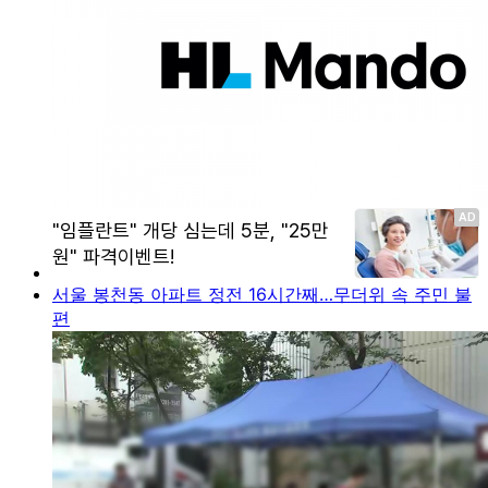
서울 봉천동 아파트 정전 16시간째…무더위 속 주민 불
편