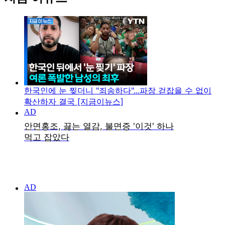
한국인에 눈 찢더니 "죄송하다"...파장 걷잡을 수 없이
확산하자 결국 [지금이뉴스]