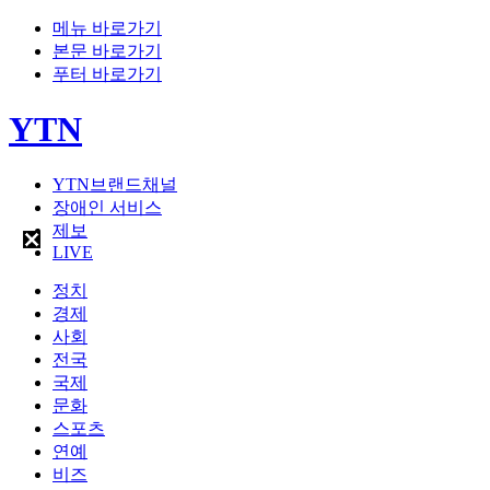
메뉴 바로가기
본문 바로가기
푸터 바로가기
YTN
YTN브랜드채널
장애인 서비스
제보
LIVE
정치
경제
사회
전국
국제
문화
스포츠
연예
비즈