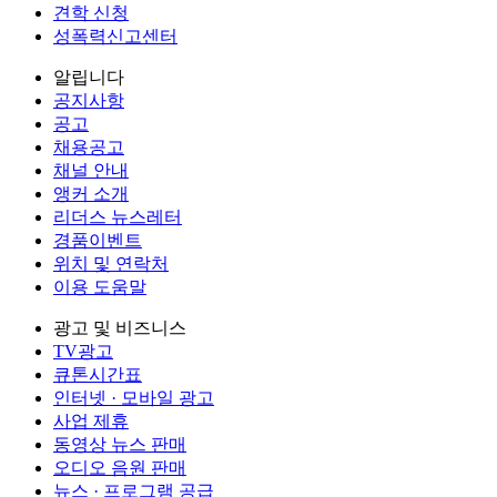
견학 신청
성폭력신고센터
알립니다
공지사항
공고
채용공고
채널 안내
앵커 소개
리더스 뉴스레터
경품이벤트
위치 및 연락처
이용 도움말
광고 및 비즈니스
TV광고
큐톤시간표
인터넷 · 모바일 광고
사업 제휴
동영상 뉴스 판매
오디오 음원 판매
뉴스 · 프로그램 공급