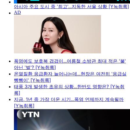
아시아 주요 도시 중 '최고'...지독한 서울 상황 [Y녹취록]
폭염에도 보호복 겹겹이...여름철 소방관 최대 적은 '불'
아닌 '벌'? [Y녹취록]
온열질환 응급환자 늘어나는데...현장은 여전히 '응급실
뺑뺑이' [Y녹취록]
태풍 3개 발생한 초유의 상황...한반도 영향은? [Y녹취
록]
지금, 1년 중 가장 더운 시기...폭염 언제까지 계속될까
[Y녹취록]