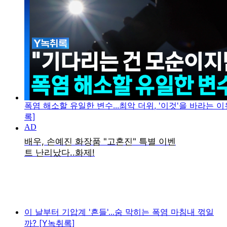
폭염 해소할 유일한 변수...최악 더위, '이것'을 바라는 이
록]
이 날부터 기압계 '흔들'...숨 막히는 폭염 마침내 꺾일
까? [Y녹취록]