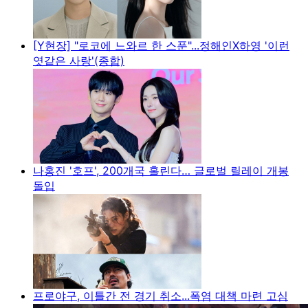
[Y현장] "로코에 느와르 한 스푼"...정해인X하영 '이런
엿같은 사랑'(종합)
나홍진 '호프', 200개국 홀린다… 글로벌 릴레이 개봉
돌입
프로야구, 이틀간 전 경기 취소...폭염 대책 마련 고심