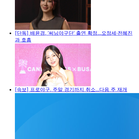
[단독] 배윤경, ’써닝야구단‘ 출연 확정…오정세·전혜진
과 호흡
[속보] 프로야구, 주말 경기까지 취소...다음 주 재개