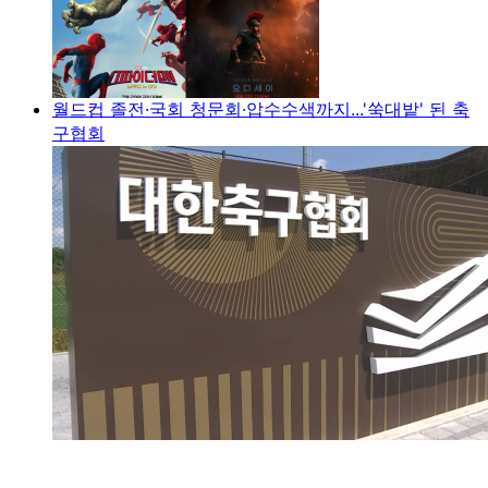
월드컵 졸전·국회 청문회·압수수색까지...'쑥대밭' 된 축
구협회