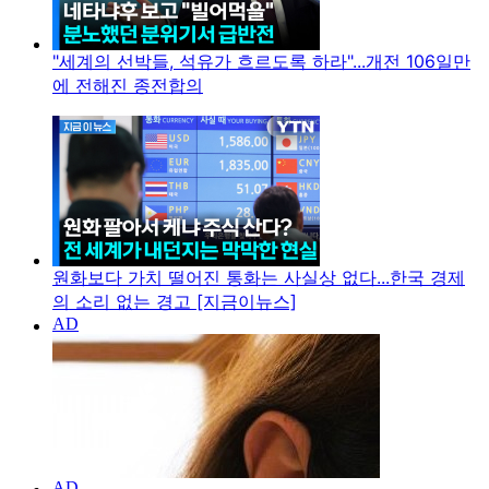
"세계의 선박들, 석유가 흐르도록 하라"...개전 106일만
에 전해진 종전합의
원화보다 가치 떨어진 통화는 사실상 없다...한국 경제
의 소리 없는 경고 [지금이뉴스]