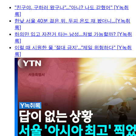
"친구야, 구하러 왔구나"..."아니? 나도 갇혔어" [Y녹취
록]
한낮 서울 40분 걸은 뒤, 두피 온도 재 봤더니...[Y녹취
록]
하의만 입고 자전거 타는 남성...처벌 가능할까? [Y녹취
록]
이럴 때 시원한 물 '절대 금지'..."제일 위험하다" [Y녹취
록]