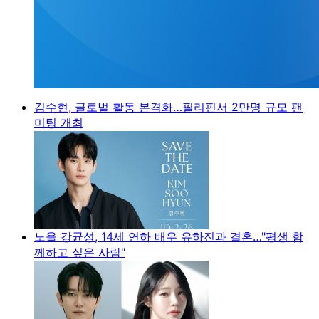
김수현, 글로벌 활동 본격화…필리핀서 2만명 규모 팬
미팅 개최
노을 강균성, 14세 연하 배우 유하진과 결혼…"평생 함
께하고 싶은 사람"