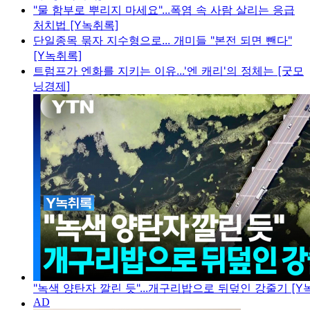
"물 함부로 뿌리지 마세요"...폭염 속 사람 살리는 응급
처치법 [Y녹취록]
단일종목 묶자 지수형으로... 개미들 "본전 되면 뺀다"
[Y녹취록]
트럼프가 엔화를 지키는 이유...'엔 캐리'의 정체는 [굿모
닝경제]
"녹색 양탄자 깔린 듯"...개구리밥으로 뒤덮인 강줄기 [Y