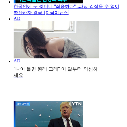
한국인에 눈 찢더니 "죄송하다"...파장 걷잡을 수 없이
확산하자 결국 [지금이뉴스]