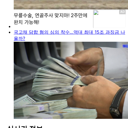
국고채 담합 혐의 심의 착수…역대 최대 15조 과징금 나
올까?