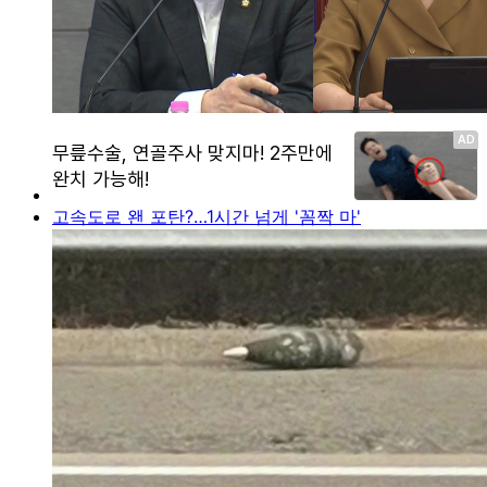
고속도로 왠 포탄?…1시간 넘게 '꼼짝 마'