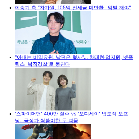
이승기 측 “차가원, 105억 전세금 미반환…엄벌 해야”
"아내는 비밀요원, 남편은 형사"… 차태현·엄지원, 넷플
릭스 '복직경찰'로 뭉친다
'스파이더맨' 400만 질주 vs '오디세이' 압도적 오프
닝…극장가 싹쓸이한 두 괴물