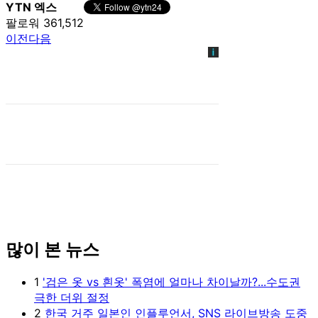
YTN 엑스
팔로워 361,512
이전
다음
많이 본 뉴스
1
'검은 옷 vs 흰옷' 폭염에 얼마나 차이날까?...수도권
극한 더위 절정
2
한국 거주 일본인 인플루언서, SNS 라이브방송 도중