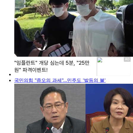
국민의힘 "증오의 과세"…민주도 '발등의 불'