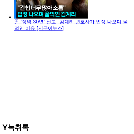
尹 '징역 30년' 선고...김계리 변호사가 법정 나오며 울
먹인 이유 [지금이뉴스]
Y녹취록