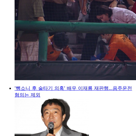
'뺑소니 후 술타기 의혹' 배우 이재룡 재판행…음주운전
혐의는 제외