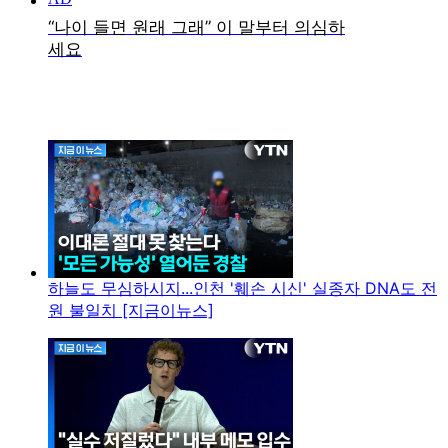
하늘도 무심하시지...인천 '훼손 시신' 실종자 DNA도 전
원 불일치 [지금이뉴스]