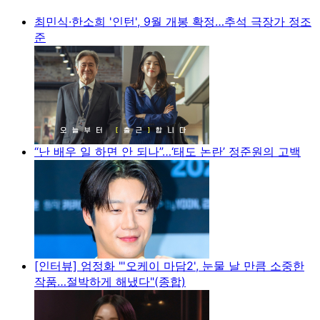
최민식·한소희 '인턴', 9월 개봉 확정…추석 극장가 정조
준
“난 배우 일 하면 안 되나”…‘태도 논란’ 정준원의 고백
[인터뷰] 엄정화 "'오케이 마담2', 눈물 날 만큼 소중한
작품…절박하게 해냈다"(종합)