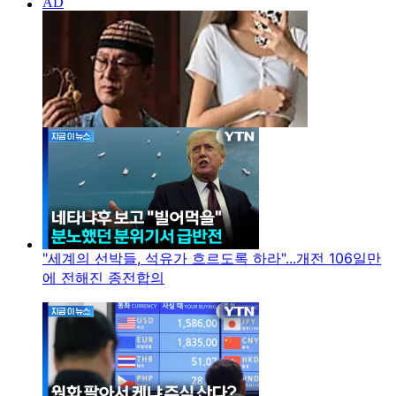
"세계의 선박들, 석유가 흐르도록 하라"...개전 106일만
에 전해진 종전합의