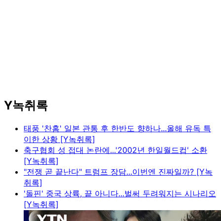
Y녹취록
태풍 '찬홈' 일본 관통 후 한반도 향하나...올해 유독 특
이한 상황 [Y녹취록]
축구협회 성 접대 논란에...'2002년 한일월드컵' 소환
[Y녹취록]
"전쟁 곧 끝난다" 트럼프 장담...이번엔 진짜일까? [Y녹
취록]
'돌핀' 중국 상륙, 끝 아니다...벌써 두려워지는 시나리오
[Y녹취록]