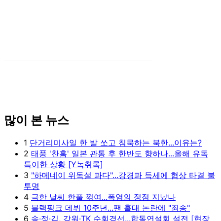
많이 본 뉴스
1
단거리미사일 한 발 쏘고 침묵하는 북한...이유는?
2
태풍 '찬홈' 일본 관통 후 한반도 향하나...올해 유독
특이한 상황 [Y녹취록]
3
"하메네이 위독설 파다"...강경파 득세에 협상 타결 불
투명
4
극한 날씨 한풀 꺾여...폭염의 정점 지났나
5
블랙핑크 데뷔 10주년...팬 홀대 논란에 "죄송"
6
송·정·김, 강원·TK 순회경선...합동연설회 설전 [현장