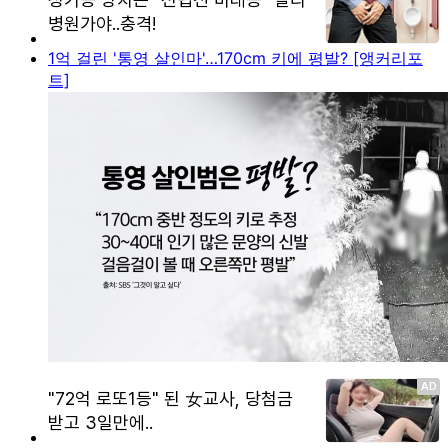
1억 걸린 '통영 살인마'…170cm 키에 평발? [앵커리포
트]