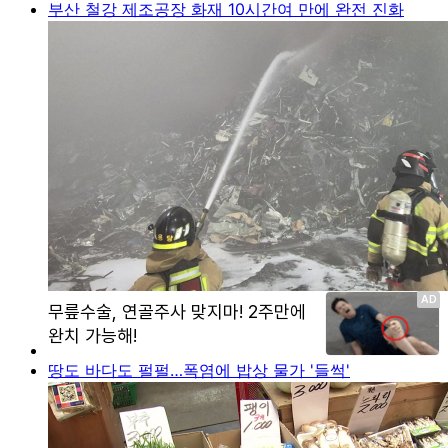
부산 철강 제조공장 화재 10시간여 만에 완전 진화
땅도 바다도 펄펄…폭염에 밥상 물가 '들썩'