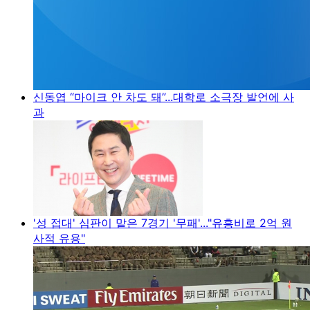
신동엽 “마이크 안 차도 돼”...대학로 소극장 발언에 사
과
'성 접대' 심판이 맡은 7경기 '무패'..."유흥비로 2억 원
사적 유용"