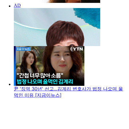
尹 '징역 30년' 선고...김계리 변호사가 법정 나오며 울
먹인 이유 [지금이뉴스]