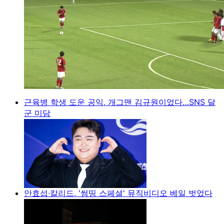
근육병 학생 도운 공익, 개그맨 김규원이었다…SNS 달
군 미담
안효섭·칼리드, '썸띵 스페셜' 뮤직비디오 베일 벗었다