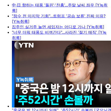
中·日 향하는 태풍 '돌핀'·'찬홈'...주말 날씨 좌우 [Y녹취
록]
"참수 전 마지막 기회"...트럼프 '공습 보류' 진짜 이유?
[Y녹취록]
집주인 실거주 늘면 세입자는 어디로 가나 [Y녹취록]
"너무 더워 태풍도 비껴간다"...사라진 '절기 매직' [Y녹
취록]
"중국은 밤 12시까지 일해"...'주52시간' 손볼까 [굿모닝