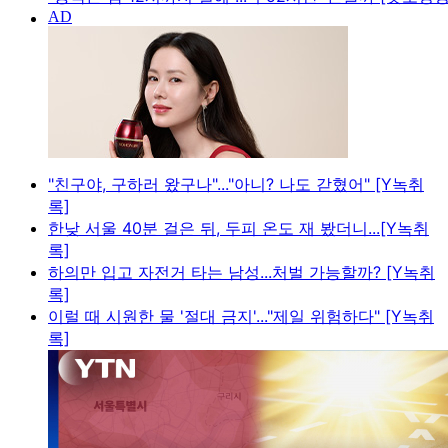
"친구야, 구하러 왔구나"..."아니? 나도 갇혔어" [Y녹취
록]
한낮 서울 40분 걸은 뒤, 두피 온도 재 봤더니...[Y녹취
록]
하의만 입고 자전거 타는 남성...처벌 가능할까? [Y녹취
록]
이럴 때 시원한 물 '절대 금지'..."제일 위험하다" [Y녹취
록]