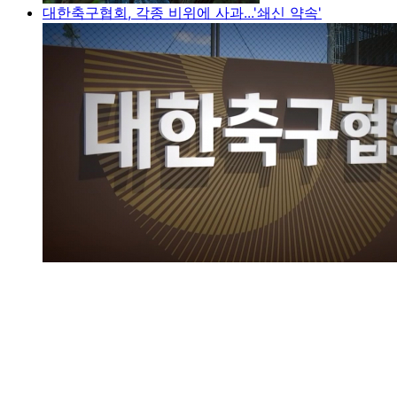
대한축구협회, 각종 비위에 사과...'쇄신 약속'