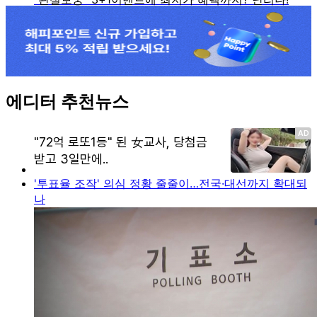
에디터 추천뉴스
'투표율 조작' 의심 정황 줄줄이…전국·대선까지 확대되
나