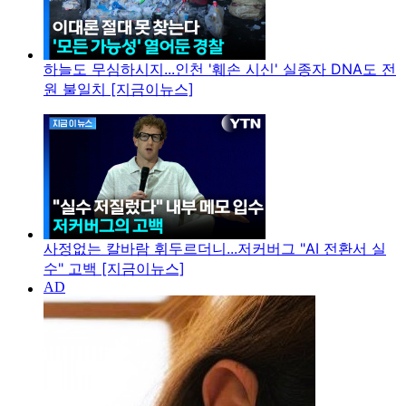
하늘도 무심하시지...인천 '훼손 시신' 실종자 DNA도 전
원 불일치 [지금이뉴스]
사정없는 칼바람 휘두르더니...저커버그 "AI 전환서 실
수" 고백 [지금이뉴스]