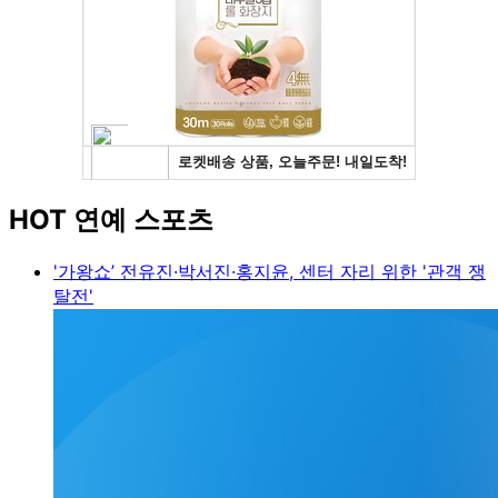
HOT 연예 스포츠
'가왕쇼’ 전유진·박서진·홍지윤, 센터 자리 위한 '관객 쟁
탈전'