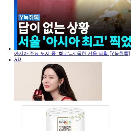
아시아 주요 도시 중 '최고'...지독한 서울 상황 [Y녹취록]