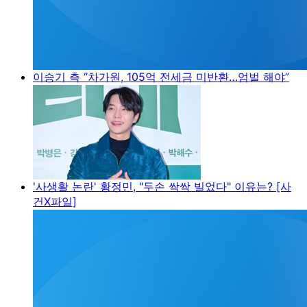
이승기 측 “차가원, 105억 전세금 미반환…엄벌 해야”
'사생활 논란' 황정민, "두손 싹싹 빌었다" 이유는? [사
건X파일]