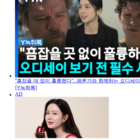
"흠잡을 데 없이 훌륭했다"...평론가와 함께하는 오디세
[Y녹취록]