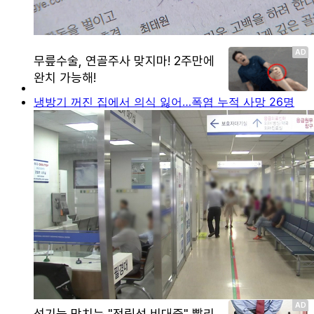
냉방기 꺼진 집에서 의식 잃어…폭염 누적 사망 26명