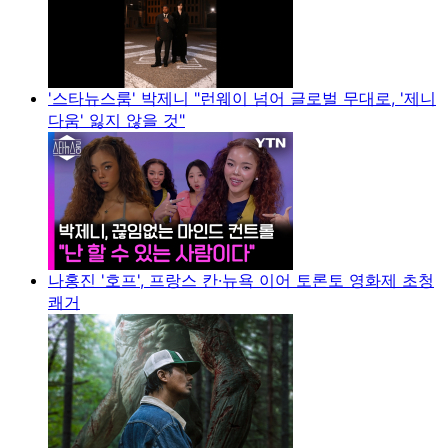
'스타뉴스룸' 박제니 "런웨이 넘어 글로벌 무대로, '제니
다움' 잃지 않을 것"
나홍진 '호프', 프랑스 칸·뉴욕 이어 토론토 영화제 초청
쾌거