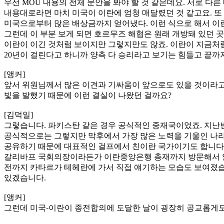
우선 MOU 내용의 전체 문안을 봐야 할 것 같은데요. 서로 
내용대로라면 마치 미국이 이란에 엄청 매달렸던 것 같고요. 또
미국으로부터 많은 배상금까지 얻어냈다. 이런 식으로 해서 이
그런데 이 부분 보게 되면 호르무즈 해협은 원래 개방돼 있던 
이란이 이긴 것처럼 보이지만 그렇지만도 않죠. 이란이 지금처럼
20년이 걸린다고 하니까 양측 다 승리라고 보기는 힘들고 끝
[앵커]
앞서 위원님께서 많은 이견과 기싸움이 앞으로도 있을 것이라고
빛을 발했기 때문에 이런 결실이 나왔던 걸까요?
[김덕일]
그렇습니다. 파키스탄 같은 경우 공식적인 중재국이었죠. 지난
공식적으로는 그렇지만 막후에서 가장 많은 노력을 기울인 나라
공유하기 때문에 대표적인 걸프에서 친이란 국가이기도 합니다. 
갈리바프 국회의장이라든가 이란중앙은행 총재까지 방문해서 알아
전까지 카타르가 테헤란에 가서 직접 얘기하는 모습도 보여졌습니
있겠습니다.
[앵커]
그런데 미국-이란이 종전합의에 도달한 날이 굉장히 공교롭게도