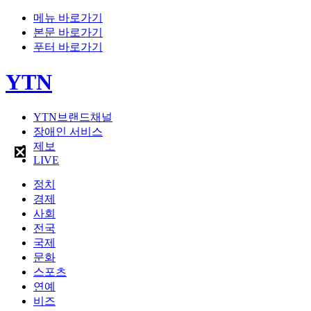
메뉴 바로가기
본문 바로가기
푸터 바로가기
YTN
YTN브랜드채널
장애인 서비스
제보
LIVE
정치
경제
사회
전국
국제
문화
스포츠
연예
비즈