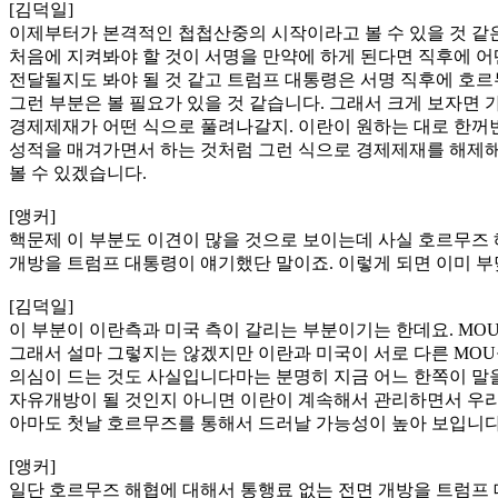
[김덕일]
이제부터가 본격적인 첩첩산중의 시작이라고 볼 수 있을 것 같은
처음에 지켜봐야 할 것이 서명을 만약에 하게 된다면 직후에 어
전달될지도 봐야 될 것 같고 트럼프 대통령은 서명 직후에 호르
그런 부분은 볼 필요가 있을 것 같습니다. 그래서 크게 보자면
경제제재가 어떤 식으로 풀려나갈지. 이란이 원하는 대로 한꺼번
성적을 매겨가면서 하는 것처럼 그런 식으로 경제제재를 해제해
볼 수 있겠습니다.
[앵커]
핵문제 이 부분도 이견이 많을 것으로 보이는데 사실 호르무즈 
개방을 트럼프 대통령이 얘기했단 말이죠. 이렇게 되면 이미 부
[김덕일]
이 부분이 이란측과 미국 측이 갈리는 부분이기는 한데요. MO
그래서 설마 그렇지는 않겠지만 이란과 미국이 서로 다른 MOU
의심이 드는 것도 사실입니다마는 분명히 지금 어느 한쪽이 말을
자유개방이 될 것인지 아니면 이란이 계속해서 관리하면서 우리가
아마도 첫날 호르무즈를 통해서 드러날 가능성이 높아 보입니다
[앵커]
일단 호르무즈 해협에 대해서 통행료 없는 전면 개방을 트럼프 