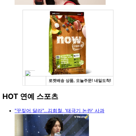
HOT 연예 스포츠
"꾸짖어 달라"…김희철, '태극기 논란' 사과