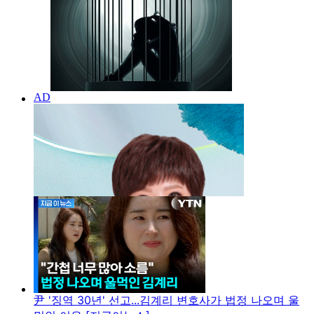
尹 '징역 30년' 선고...김계리 변호사가 법정 나오며 울