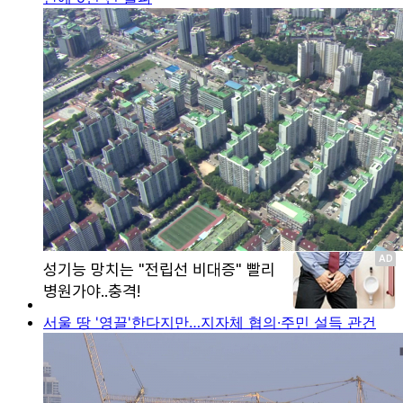
서울 땅 '영끌'한다지만…지자체 협의·주민 설득 관건