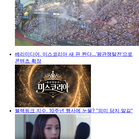
베리미디어, 미스코리아 새 판 짠다…‘왕관쟁탈전’으로
콘텐츠 확장
블랙핑크 지수, 10주년 행사에 눈물? “의미 담지 말길”