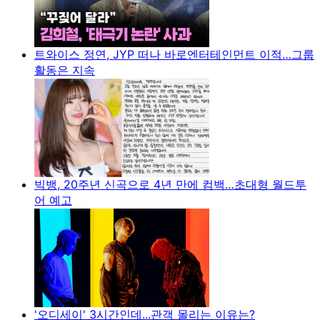
트와이스 정연, JYP 떠나 바로엔터테인먼트 이적…그룹
활동은 지속
빅뱅, 20주년 신곡으로 4년 만에 컴백…초대형 월드투
어 예고
'오디세이' 3시간인데...관객 몰리는 이유는?