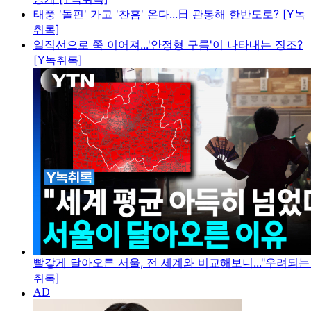
태풍 '돌핀' 가고 '찬홈' 온다...日 관통해 한반도로? [Y녹
취록]
일직선으로 쭉 이어져...'안정형 구름'이 나타내는 징조?
[Y녹취록]
빨갛게 달아오른 서울, 전 세계와 비교해보니..."우려되는 
취록]