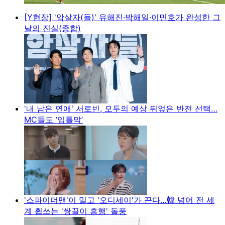
[Y현장] '암살자(들)' 유해진·박해일·이민호가 완성한 그
날의 진실(종합)
'내 남은 연애' 서로빈, 모두의 예상 뒤엎은 반전 선택…
MC들도 ‘입틀막’
'스파이더맨'이 밀고 '오디세이'가 끈다…韓 넘어 전 세
계 휩쓰는 '쌍끌이 흥행' 돌풍