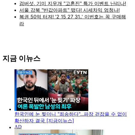
지금 이뉴스
한국인에 눈 찢더니 "죄송하다"...파장 걷잡을 수 없이
확산하자 결국 [지금이뉴스]