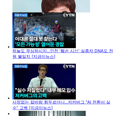
하늘도 무심하시지...인천 '훼손 시신' 실종자 DNA도 전
원 불일치 [지금이뉴스]
사정없는 칼바람 휘두르더니...저커버그 "AI 전환서 실
수" 고백 [지금이뉴스]