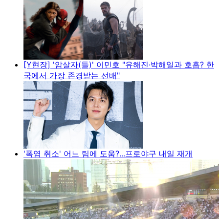
[Y현장] '암살자(들)' 이민호 "유해진·박해일과 호흡? 한
국에서 가장 존경받는 선배"
'폭염 취소' 어느 팀에 도움?...프로야구 내일 재개