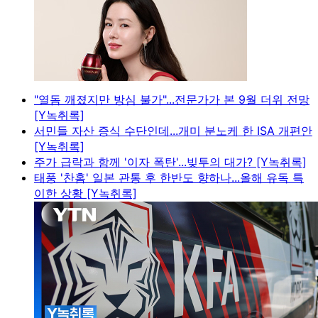
"열돔 깨졌지만 방심 불가"...전문가가 본 9월 더위 전망
[Y녹취록]
서민들 자산 증식 수단인데...개미 분노케 한 ISA 개편안
[Y녹취록]
주가 급락과 함께 '이자 폭탄'...빚투의 대가? [Y녹취록]
태풍 '찬홈' 일본 관통 후 한반도 향하나...올해 유독 특
이한 상황 [Y녹취록]