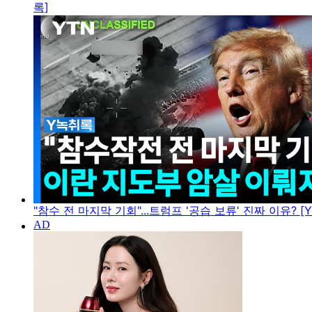
록]
"참수 전 마지막 기회"...트럼프 '공습 보류' 진짜 이유? [