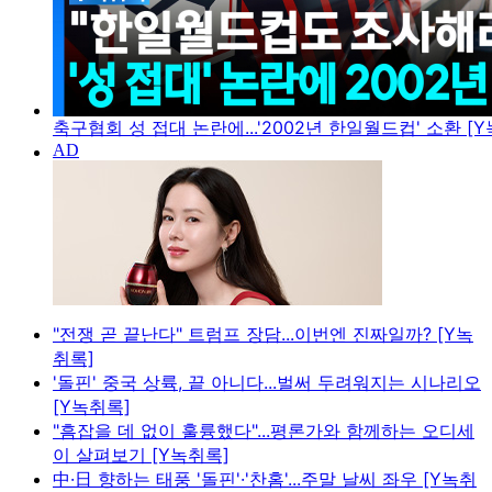
축구협회 성 접대 논란에...'2002년 한일월드컵' 소환 [
"전쟁 곧 끝난다" 트럼프 장담...이번엔 진짜일까? [Y녹
취록]
'돌핀' 중국 상륙, 끝 아니다...벌써 두려워지는 시나리오
[Y녹취록]
"흠잡을 데 없이 훌륭했다"...평론가와 함께하는 오디세
이 살펴보기 [Y녹취록]
中·日 향하는 태풍 '돌핀'·'찬홈'...주말 날씨 좌우 [Y녹취