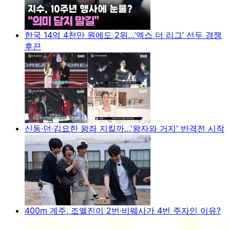
한국 14억 4천만 원에도 2위…‘엑스 더 리그’ 선두 경쟁
후끈
신동·던·김요한 왕좌 지킬까…'왕자와 거지' 반격전 시작
400m 계주, 조엘진이 2번·비웨사가 4번 주자인 이유?