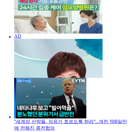
"세계의 선박들, 석유가 흐르도록 하라"...개전 106일만
에 전해진 종전합의