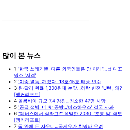
많이 본 뉴스
1
"한국 쓰레기뿐, 다른 외국인들은 안 이래"…日 대표
명소 '저격'
2
'이중 열돔' 깨졌다...13호·15호 태풍 변수
3
원·달러 환율 1,300원대 눈앞...하락 반전 'U턴', 왜?
[앵커리포트]
4
콜롬비아 규모 7.4 강진...최소한 47명 사망
5
'공급 절벽' 네 탓 공방...'버스하우스' 결국 사과
6
"폐버스에서 살라고?" 폭발한 2030, '조롱 밈' 쇄도
[앵커리포트]
7
독 안에 든 사우디...국제유가 치명타 우려