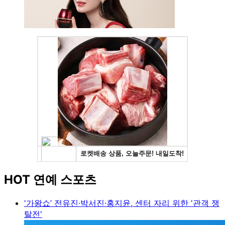
HOT 연예 스포츠
'가왕쇼’ 전유진·박서진·홍지윤, 센터 자리 위한 '관객 쟁
탈전'