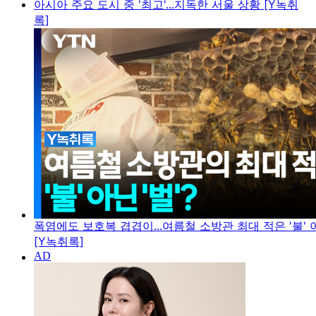
아시아 주요 도시 중 '최고'...지독한 서울 상황 [Y녹취
록]
폭염에도 보호복 겹겹이...여름철 소방관 최대 적은 '불' 아
[Y녹취록]