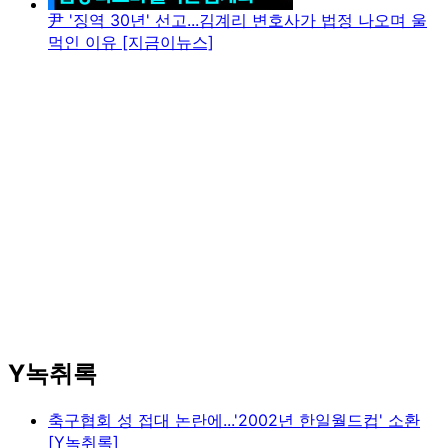
尹 '징역 30년' 선고...김계리 변호사가 법정 나오며 울
먹인 이유 [지금이뉴스]
Y녹취록
축구협회 성 접대 논란에...'2002년 한일월드컵' 소환
[Y녹취록]