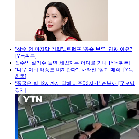
"참수 전 마지막 기회"...트럼프 '공습 보류' 진짜 이유?
[Y녹취록]
집주인 실거주 늘면 세입자는 어디로 가나 [Y녹취록]
"너무 더워 태풍도 비껴간다"...사라진 '절기 매직' [Y녹
취록]
"중국은 밤 12시까지 일해"...'주52시간' 손볼까 [굿모닝
경제]