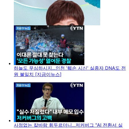
하늘도 무심하시지...인천 '훼손 시신' 실종자 DNA도 전
원 불일치 [지금이뉴스]
사정없는 칼바람 휘두르더니...저커버그 "AI 전환서 실