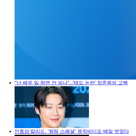
“난 배우 일 하면 안 되나”…‘태도 논란’ 정준원의 고백
안효섭·칼리드, '썸띵 스페셜' 뮤직비디오 베일 벗었다