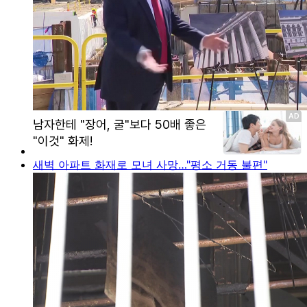
새벽 아파트 화재로 모녀 사망…"평소 거동 불편"