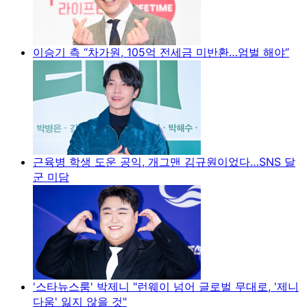
이승기 측 “차가원, 105억 전세금 미반환…엄벌 해야”
근육병 학생 도운 공익, 개그맨 김규원이었다…SNS 달
군 미담
'스타뉴스룸' 박제니 "런웨이 넘어 글로벌 무대로, '제니
다움' 잃지 않을 것"