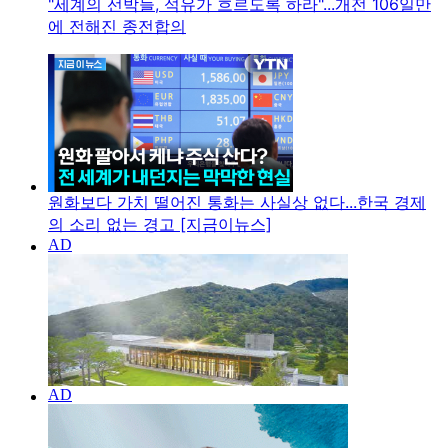
"세계의 선박들, 석유가 흐르도록 하라"...개전 106일만
에 전해진 종전합의
원화보다 가치 떨어진 통화는 사실상 없다...한국 경제
의 소리 없는 경고 [지금이뉴스]