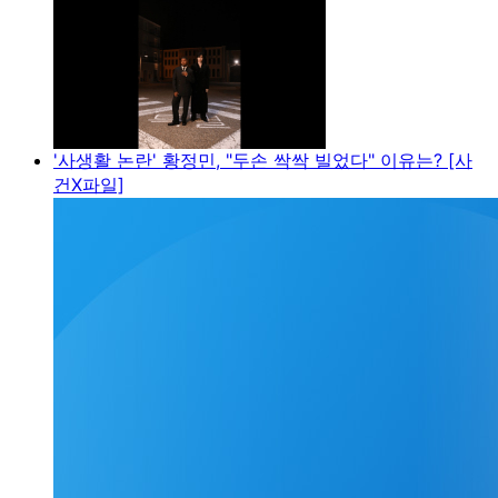
'사생활 논란' 황정민, "두손 싹싹 빌었다" 이유는? [사
건X파일]