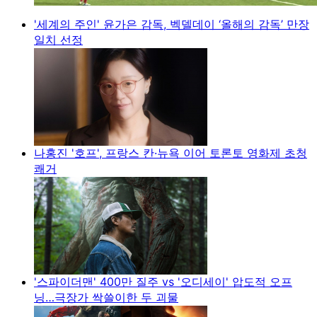
'세계의 주인' 윤가은 감독, 벡델데이 ‘올해의 감독’ 만장
일치 선정
나홍진 '호프', 프랑스 칸·뉴욕 이어 토론토 영화제 초청
쾌거
'스파이더맨' 400만 질주 vs '오디세이' 압도적 오프
닝…극장가 싹쓸이한 두 괴물