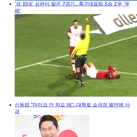
'성 접대' 심판이 맡은 7경기...축구대표팀 5승 2무 '무
패'
신동엽 “마이크 안 차도 돼”...대학로 소극장 발언에 사
과