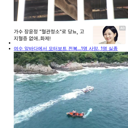
여수 앞바다에서 모터보트 전복…1명 사망, 1명 실종