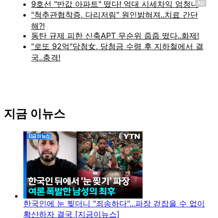
AD
지금 이뉴스
한국인에 눈 찢더니 "죄송하다"...파장 걷잡을 수 없이
확산하자 결국 [지금이뉴스]