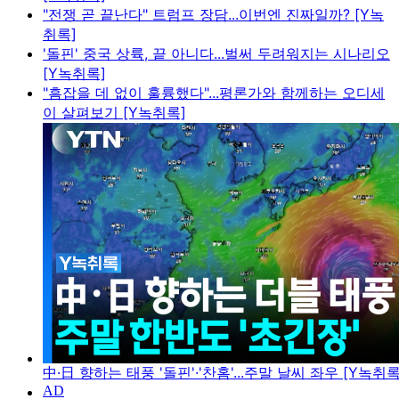
"전쟁 곧 끝난다" 트럼프 장담...이번엔 진짜일까? [Y녹
취록]
'돌핀' 중국 상륙, 끝 아니다...벌써 두려워지는 시나리오
[Y녹취록]
"흠잡을 데 없이 훌륭했다"...평론가와 함께하는 오디세
이 살펴보기 [Y녹취록]
中·日 향하는 태풍 '돌핀'·'찬홈'...주말 날씨 좌우 [Y녹취록