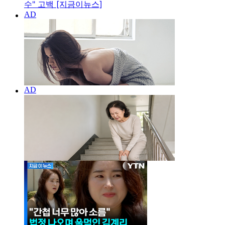
수" 고백 [지금이뉴스]