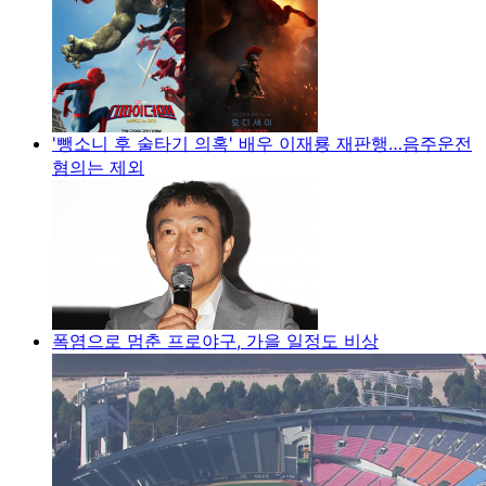
'뺑소니 후 술타기 의혹' 배우 이재룡 재판행…음주운전
혐의는 제외
폭염으로 멈춘 프로야구, 가을 일정도 비상