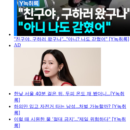
"친구야, 구하러 왔구나"..."아니? 나도 갇혔어" [Y녹취록]
한낮 서울 40분 걸은 뒤, 두피 온도 재 봤더니...[Y녹취
록]
하의만 입고 자전거 타는 남성...처벌 가능할까? [Y녹취
록]
이럴 때 시원한 물 '절대 금지'..."제일 위험하다" [Y녹취
록]