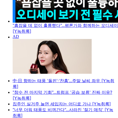
"흠잡을 데 없이 훌륭했다"...평론가와 함께하는 오디세
[Y녹취록]
中·日 향하는 태풍 '돌핀'·'찬홈'...주말 날씨 좌우 [Y녹취
록]
"참수 전 마지막 기회"...트럼프 '공습 보류' 진짜 이유?
[Y녹취록]
집주인 실거주 늘면 세입자는 어디로 가나 [Y녹취록]
"너무 더워 태풍도 비껴간다"...사라진 '절기 매직' [Y녹
취록]