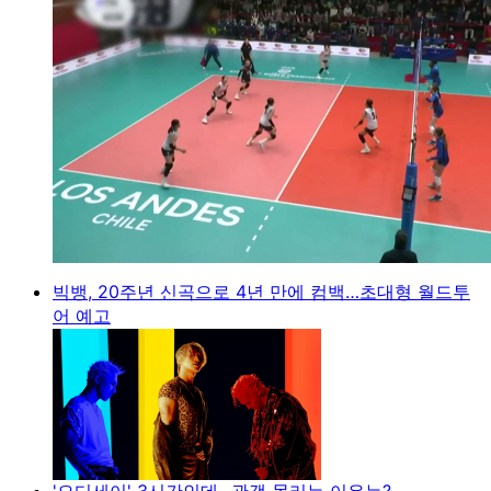
빅뱅, 20주년 신곡으로 4년 만에 컴백…초대형 월드투
어 예고
'오디세이' 3시간인데...관객 몰리는 이유는?