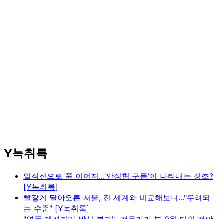
Y녹취록
일직선으로 쭉 이어져...'안정형 구름'이 나타내는 징조?
[Y녹취록]
빨갛게 달아오른 서울, 전 세계와 비교해보니..."우려되
는 수준" [Y녹취록]