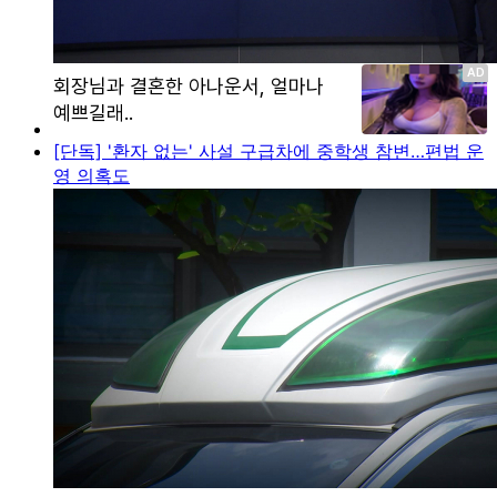
[단독] '환자 없는' 사설 구급차에 중학생 참변…편법 운
영 의혹도