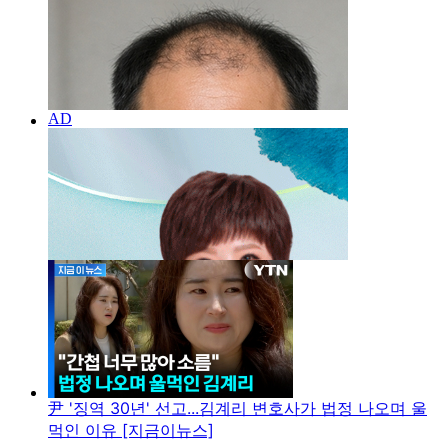
尹 '징역 30년' 선고...김계리 변호사가 법정 나오며 울
먹인 이유 [지금이뉴스]