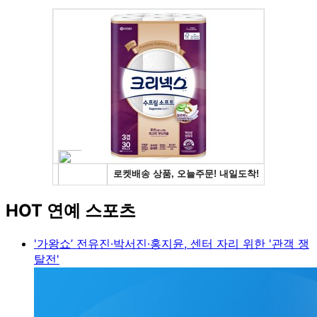
HOT 연예 스포츠
'가왕쇼’ 전유진·박서진·홍지윤, 센터 자리 위한 '관객 쟁
탈전'