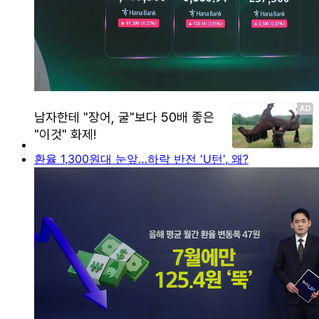
환율 1,300원대 눈앞…하락 반전 'U턴', 왜?