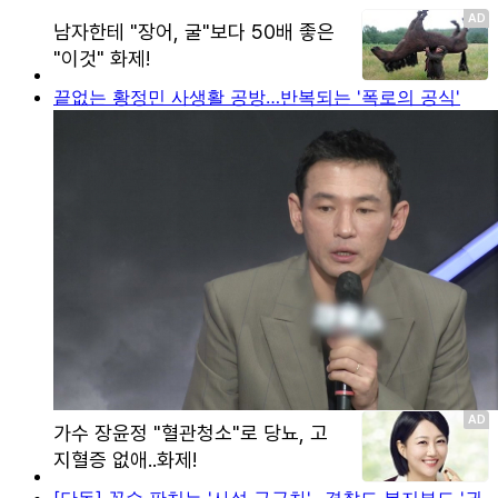
끝없는 황정민 사생활 공방…반복되는 '폭로의 공식'
[단독] 꼼수 판치는 '사설 구급차'…경찰도 복지부도 '권