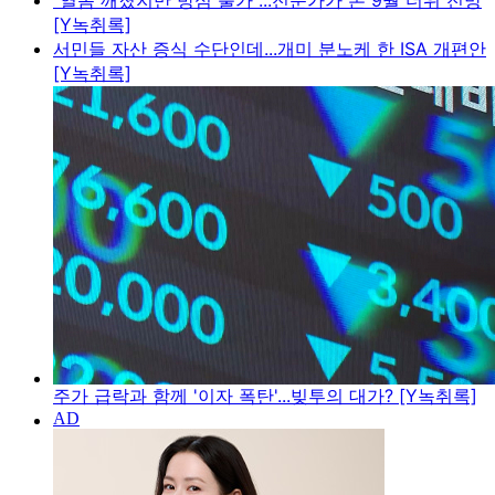
"열돔 깨졌지만 방심 불가"...전문가가 본 9월 더위 전망
[Y녹취록]
서민들 자산 증식 수단인데...개미 분노케 한 ISA 개편안
[Y녹취록]
주가 급락과 함께 '이자 폭탄'...빚투의 대가? [Y녹취록]