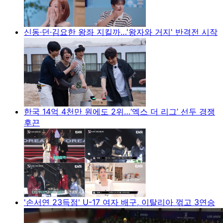
신동·던·김요한 왕좌 지킬까…'왕자와 거지' 반격전 시작
한국 14억 4천만 원에도 2위…‘엑스 더 리그’ 선두 경쟁
후끈
'손서연 23득점' U-17 여자 배구, 이탈리아 꺾고 3연승