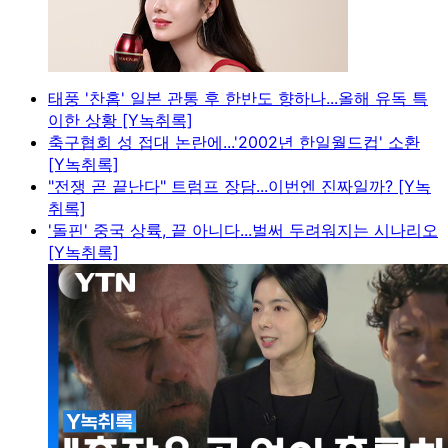
태풍 '찬홈' 일본 관통 후 한반도 향하나...올해 유독 특
이한 상황 [Y녹취록]
축구협회 성 접대 논란에...'2002년 한일월드컵' 소환
[Y녹취록]
"전쟁 곧 끝난다" 트럼프 장담...이번엔 진짜일까? [Y녹
취록]
'돌핀' 중국 상륙, 끝 아니다...벌써 두려워지는 시나리오
[Y녹취록]