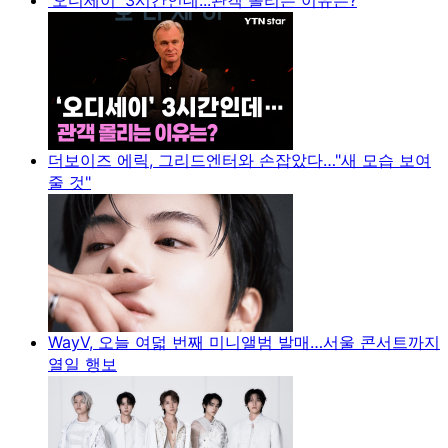
더보이즈 에릭, 그리드엔터와 손잡았다…"새 모습 보여
줄 것"
WayV, 오늘 여덟 번째 미니앨범 발매…서울 콘서트까지
열일 행보