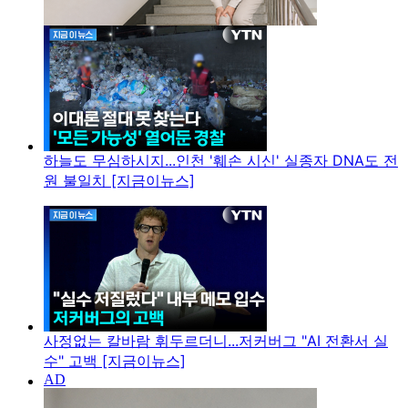
하늘도 무심하시지...인천 '훼손 시신' 실종자 DNA도 전
원 불일치 [지금이뉴스]
사정없는 칼바람 휘두르더니...저커버그 "AI 전환서 실
수" 고백 [지금이뉴스]