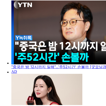
"중국은 밤 12시까지 일해"...'주52시간' 손볼까 [굿모닝