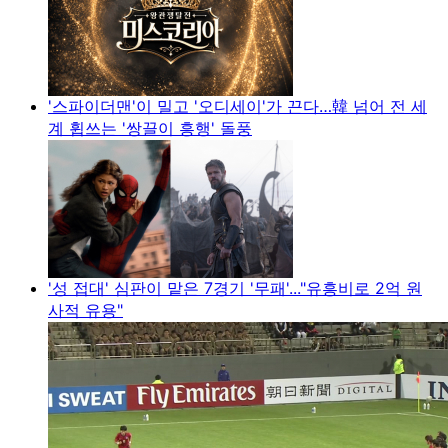
'스파이더맨'이 밀고 '오디세이'가 끈다…韓 넘어 전 세
계 휩쓰는 '쌍끌이 흥행' 돌풍
'성 접대' 심판이 맡은 7경기 '무패'..."유흥비로 2억 원
사적 유용"