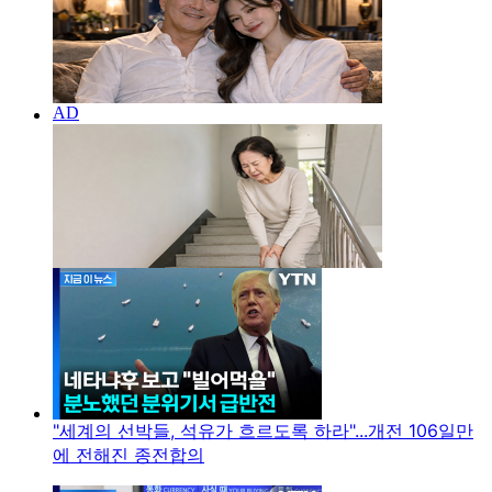
"세계의 선박들, 석유가 흐르도록 하라"...개전 106일만
에 전해진 종전합의