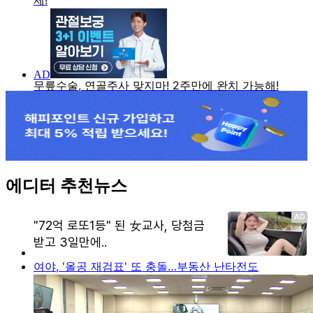
에디터 추천뉴스
여야, '올공 재검표' 또 충돌…부동산 난타전도