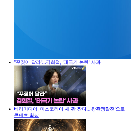
"꾸짖어 달라"…김희철, '태극기 논란' 사과
베리미디어, 미스코리아 새 판 짠다…‘왕관쟁탈전’으로
콘텐츠 확장