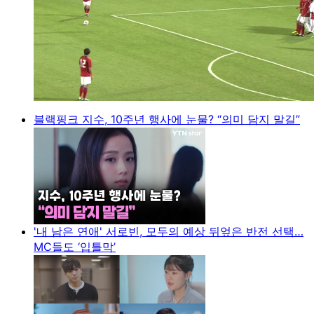
블랙핑크 지수, 10주년 행사에 눈물? “의미 담지 말길”
'내 남은 연애' 서로빈, 모두의 예상 뒤엎은 반전 선택…
MC들도 ‘입틀막’