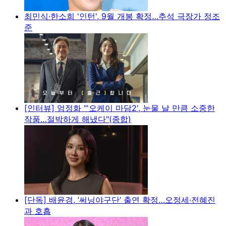
최민식·한소희 '인턴', 9월 개봉 확정…추석 극장가 정조
준
[인터뷰] 엄정화 "'오케이 마담2', 눈물 날 만큼 소중한
작품…절박하게 해냈다"(종합)
[단독] 배윤경, ’써닝야구단‘ 출연 확정…오정세·전혜진
과 호흡