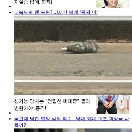
고속도로 왠 포탄?…1시간 넘게 '꼼짝 마'
국고채 담합 혐의 심의 착수…역대 최대 15조 과징금 나
올까?