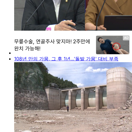
108년 만의 가뭄, 그 후 1년…'돌발 가뭄' 대비 부족