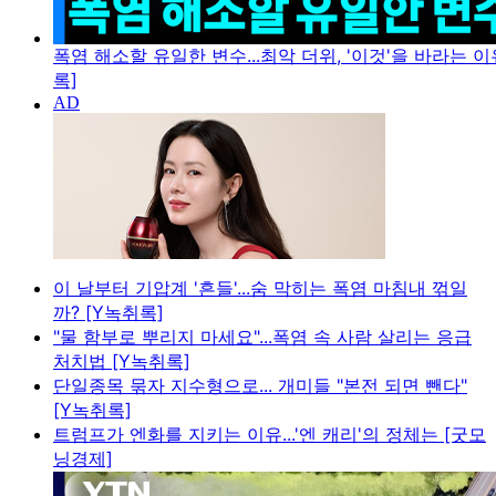
폭염 해소할 유일한 변수...최악 더위, '이것'을 바라는 이
록]
이 날부터 기압계 '흔들'...숨 막히는 폭염 마침내 꺾일
까? [Y녹취록]
"물 함부로 뿌리지 마세요"...폭염 속 사람 살리는 응급
처치법 [Y녹취록]
단일종목 묶자 지수형으로... 개미들 "본전 되면 뺀다"
[Y녹취록]
트럼프가 엔화를 지키는 이유...'엔 캐리'의 정체는 [굿모
닝경제]