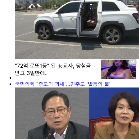
국민의힘 "증오의 과세"…민주도 '발등의 불'