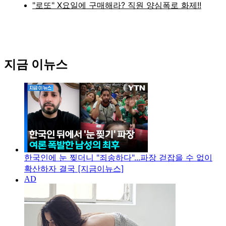
지금 이뉴스
한국인에 눈 찢더니 "죄송하다"...파장 걷잡을 수 없이
확산하자 결국 [지금이뉴스]