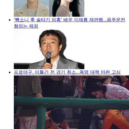
'뺑소니 후 술타기 의혹' 배우 이재룡 재판행…음주운전
혐의는 제외
프로야구, 이틀간 전 경기 취소...폭염 대책 마련 고심