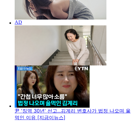
尹 '징역 30년' 선고...김계리 변호사가 법정 나오며 울
먹인 이유 [지금이뉴스]