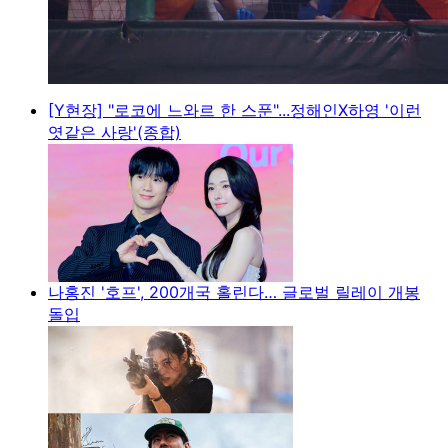
[Y현장] "로코에 느와르 한 스푼"...정해인X하영 '이런
엿같은 사랑'(종합)
나홍진 '호프', 200개국 홀린다… 글로벌 릴레이 개봉
돌입