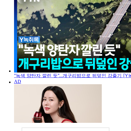
"녹색 양탄자 깔린 듯"...개구리밥으로 뒤덮인 강줄기 [Y