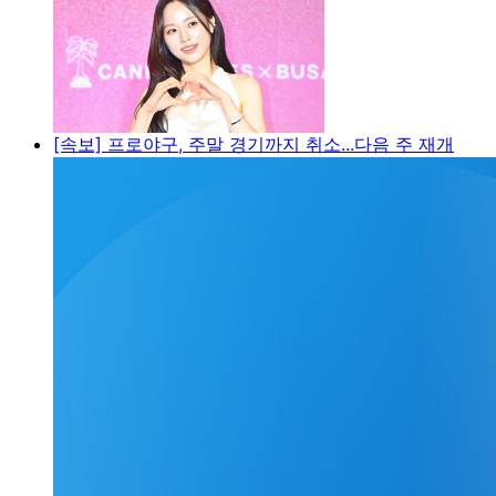
[속보] 프로야구, 주말 경기까지 취소...다음 주 재개