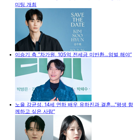
미팅 개최
이승기 측 “차가원, 105억 전세금 미반환…엄벌 해야”
노을 강균성, 14세 연하 배우 유하진과 결혼…"평생 함
께하고 싶은 사람"