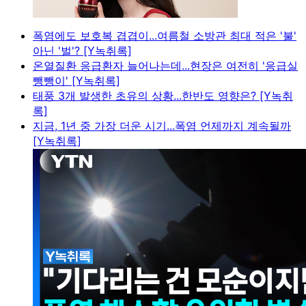
폭염에도 보호복 겹겹이...여름철 소방관 최대 적은 '불'
아닌 '벌'? [Y녹취록]
온열질환 응급환자 늘어나는데...현장은 여전히 '응급실
뺑뺑이' [Y녹취록]
태풍 3개 발생한 초유의 상황...한반도 영향은? [Y녹취
록]
지금, 1년 중 가장 더운 시기...폭염 언제까지 계속될까
[Y녹취록]