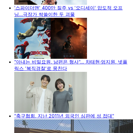
'스파이더맨' 400만 질주 vs '오디세이' 압도적 오프
닝…극장가 싹쓸이한 두 괴물
"아내는 비밀요원, 남편은 형사"… 차태현·엄지원, 넷플
릭스 '복직경찰'로 뭉친다
"축구협회, 지난 2011년 외국인 심판에 성 접대"