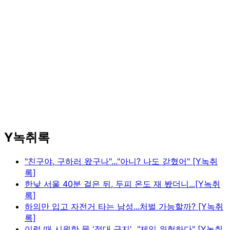
Y녹취록
"친구야, 구하러 왔구나"..."아니? 나도 갇혔어" [Y녹취
록]
한낮 서울 40분 걸은 뒤, 두피 온도 재 봤더니...[Y녹취
록]
하의만 입고 자전거 타는 남성...처벌 가능할까? [Y녹취
록]
이럴 때 시원한 물 '절대 금지'..."제일 위험하다" [Y녹취