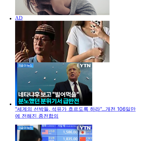
"세계의 선박들, 석유가 흐르도록 하라"...개전 106일만
에 전해진 종전합의