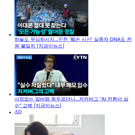
하늘도 무심하시지...인천 '훼손 시신' 실종자 DNA도 전
원 불일치 [지금이뉴스]
사정없는 칼바람 휘두르더니...저커버그 "AI 전환서 실
수" 고백 [지금이뉴스]