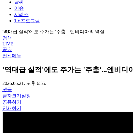
날씨
이슈
시리즈
TV프로그램
'역대급 실적'에도 주가는 '주춤'...엔비디아의 역설
검색
LIVE
공유
전체메뉴
'역대급 실적'에도 주가는 '주춤'...엔비디
2026.05.21. 오후 6:55.
댓글
글자크기설정
공유하기
인쇄하기