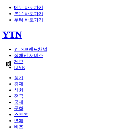
메뉴 바로가기
본문 바로가기
푸터 바로가기
YTN
YTN브랜드채널
장애인 서비스
제보
LIVE
정치
경제
사회
전국
국제
문화
스포츠
연예
비즈