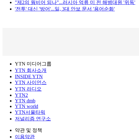
"제2의 웜비어 되나"...러시아 억류 미 전 해병대원 '위독'
'전투' 대신 '방어'...일, 3대 안보 문서 '용어순화'
YTN 미디어그룹
YTN 회사소개
INSIDE YTN
YTN 사이언스
YTN 라디오
YTN2
YTN dmb
YTN world
YTN서울타워
저널리즘 연구소
약관 및 정책
이용약관