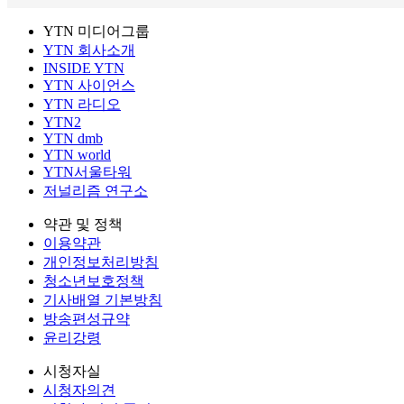
YTN 미디어그룹
YTN 회사소개
INSIDE YTN
YTN 사이언스
YTN 라디오
YTN2
YTN dmb
YTN world
YTN서울타워
저널리즘 연구소
약관 및 정책
이용약관
개인정보처리방침
청소년보호정책
기사배열 기본방침
방송편성규약
윤리강령
시청자실
시청자의견