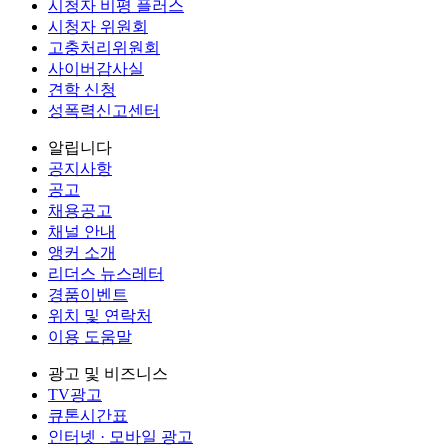
시청자 비평 플러스
시청자 위원회
고충처리위원회
사이버감사실
견학 신청
성폭력신고센터
알립니다
공지사항
공고
채용공고
채널 안내
앵커 소개
리더스 뉴스레터
경품이벤트
위치 및 연락처
이용 도움말
광고 및 비즈니스
TV광고
큐톤시간표
인터넷 · 모바일 광고