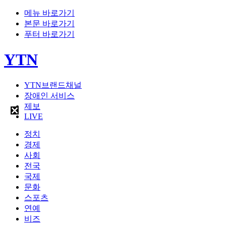
메뉴 바로가기
본문 바로가기
푸터 바로가기
YTN
YTN브랜드채널
장애인 서비스
제보
LIVE
정치
경제
사회
전국
국제
문화
스포츠
연예
비즈