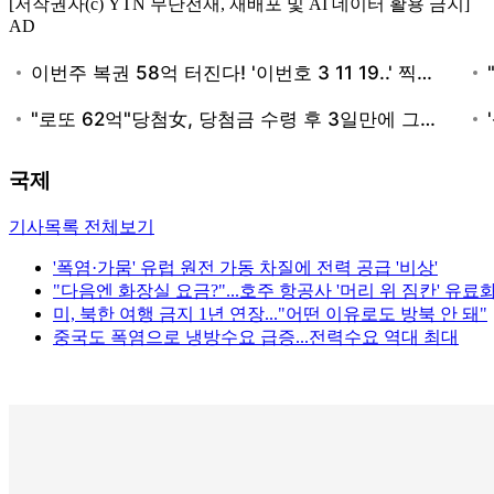
[저작권자(c) YTN 무단전재, 재배포 및 AI 데이터 활용 금지]
AD
국제
기사목록 전체보기
'폭염·가뭄' 유럽 원전 가동 차질에 전력 공급 '비상'
"다음엔 화장실 요금?"...호주 항공사 '머리 위 짐칸' 유료
미, 북한 여행 금지 1년 연장..."어떤 이유로도 방북 안 돼"
중국도 폭염으로 냉방수요 급증...전력수요 역대 최대