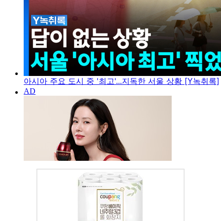
아시아 주요 도시 중 '최고'...지독한 서울 상황 [Y녹취록]