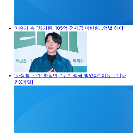
이승기 측 “차가원, 105억 전세금 미반환…엄벌 해야”
'사생활 논란' 황정민, "두손 싹싹 빌었다" 이유는? [사
건X파일]