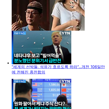
"세계의 선박들, 석유가 흐르도록 하라"...개전 106일만
에 전해진 종전합의