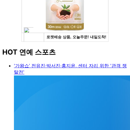
HOT 연예 스포츠
'가왕쇼’ 전유진·박서진·홍지윤, 센터 자리 위한 '관객 쟁
탈전'