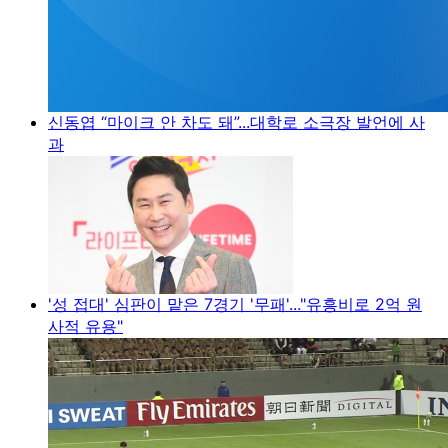
신동엽 “마이크 안 차도 돼”...대학로 소극장 발언에 사
과
'성 접대' 심판이 맡은 7경기 '무패'..."유흥비로 2억 원
사적 유용"