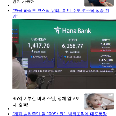
"환율 하락도 코스닥 유리…이번 주도 코스닥 상승 전
망"
"계좌 빌려주면 월 100만 원"…범죄조직에 대포통장