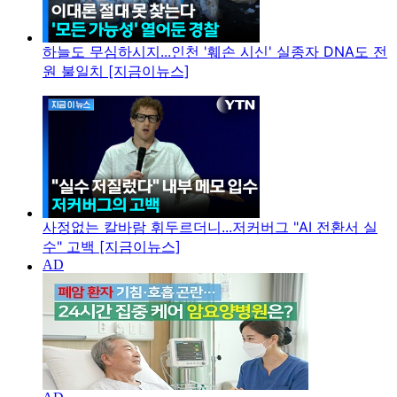
하늘도 무심하시지...인천 '훼손 시신' 실종자 DNA도 전
원 불일치 [지금이뉴스]
사정없는 칼바람 휘두르더니...저커버그 "AI 전환서 실
수" 고백 [지금이뉴스]