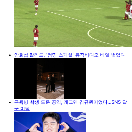
안효섭·칼리드, '썸띵 스페셜' 뮤직비디오 베일 벗었다
근육병 학생 도운 공익, 개그맨 김규원이었다…SNS 달
군 미담