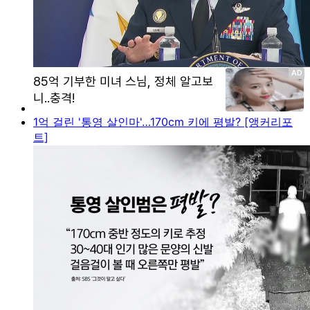
1억 걸린 '통영 살인마'…170cm 키에 평발? [앵커리포
트]