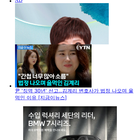
尹 '징역 30년' 선고...김계리 변호사가 법정 나오며 울
먹인 이유 [지금이뉴스]