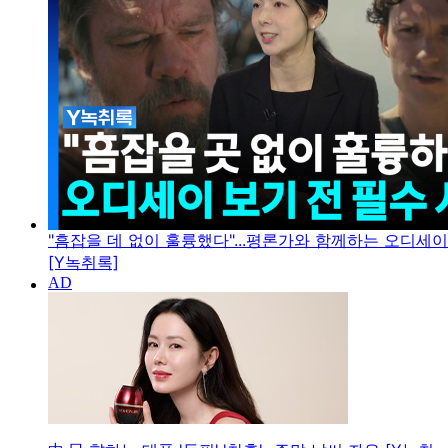
"흠잡을 데 없이 훌륭했다"...평론가와 함께하는 오디세
[Y녹취록]