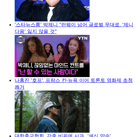
'스타뉴스룸' 박제니 "런웨이 넘어 글로벌 무대로, '제니
다움' 잃지 않을 것"
나홍진 '호프', 프랑스 칸·뉴욕 이어 토론토 영화제 초청
쾌거
대한축구협회, 각종 비위에 사과...'쇄신 약속'