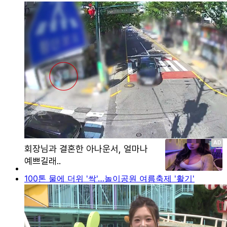
100톤 물에 더위 '싹'…놀이공원 여름축제 '활기'