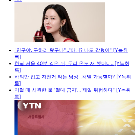
"친구야, 구하러 왔구나"..."아니? 나도 갇혔어" [Y녹취
록]
한낮 서울 40분 걸은 뒤, 두피 온도 재 봤더니...[Y녹취
록]
하의만 입고 자전거 타는 남성...처벌 가능할까? [Y녹취
록]
이럴 때 시원한 물 '절대 금지'..."제일 위험하다" [Y녹취
록]