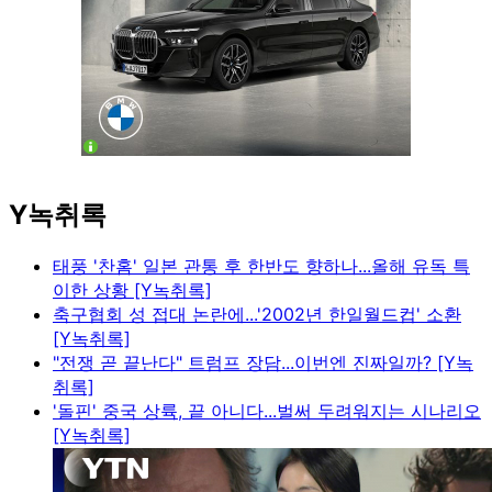
Y녹취록
태풍 '찬홈' 일본 관통 후 한반도 향하나...올해 유독 특
이한 상황 [Y녹취록]
축구협회 성 접대 논란에...'2002년 한일월드컵' 소환
[Y녹취록]
"전쟁 곧 끝난다" 트럼프 장담...이번엔 진짜일까? [Y녹
취록]
'돌핀' 중국 상륙, 끝 아니다...벌써 두려워지는 시나리오
[Y녹취록]