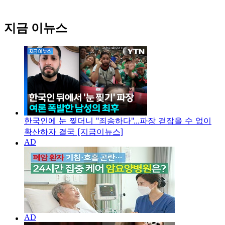
지금 이뉴스
한국인에 눈 찢더니 "죄송하다"...파장 걷잡을 수 없이
확산하자 결국 [지금이뉴스]