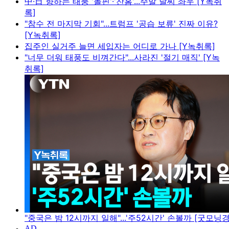
中·日 향하는 태풍 '돌핀'·'찬홈'...주말 날씨 좌우 [Y녹취
록]
"참수 전 마지막 기회"...트럼프 '공습 보류' 진짜 이유?
[Y녹취록]
집주인 실거주 늘면 세입자는 어디로 가나 [Y녹취록]
"너무 더워 태풍도 비껴간다"...사라진 '절기 매직' [Y녹
취록]
"중국은 밤 12시까지 일해"...'주52시간' 손볼까 [굿모닝