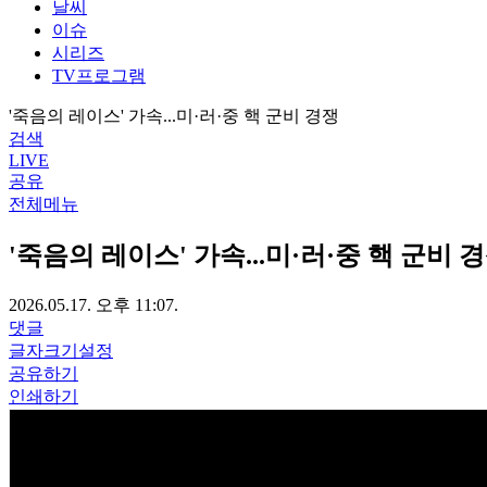
날씨
이슈
시리즈
TV프로그램
'죽음의 레이스' 가속...미·러·중 핵 군비 경쟁
검색
LIVE
공유
전체메뉴
'죽음의 레이스' 가속...미·러·중 핵 군비 
2026.05.17. 오후 11:07.
댓글
글자크기설정
공유하기
인쇄하기