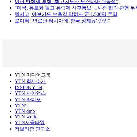
이란 반체제 매체 "최고지도자 모즈타바 위독설"
"미국, 유로화 팔고 유럽에 사후통보"...사전 협의 관행 무
멕시코, 아보카도 수출길 막히자 군 1,500명 투입
로이터 "연료난 러시아에 '한국 정제유' 반입"
YTN 미디어그룹
YTN 회사소개
INSIDE YTN
YTN 사이언스
YTN 라디오
YTN2
YTN dmb
YTN world
YTN서울타워
저널리즘 연구소