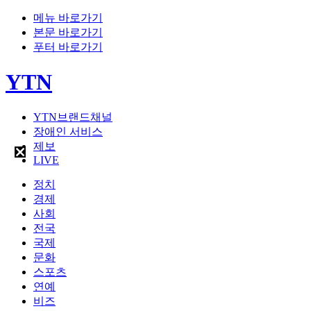
메뉴 바로가기
본문 바로가기
푸터 바로가기
YTN
YTN브랜드채널
장애인 서비스
제보
LIVE
정치
경제
사회
전국
국제
문화
스포츠
연예
비즈