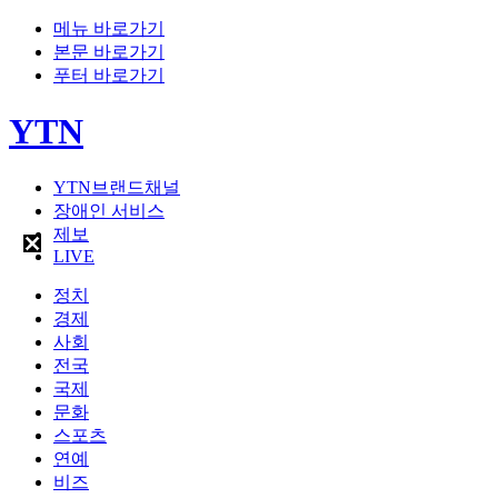
메뉴 바로가기
본문 바로가기
푸터 바로가기
YTN
YTN브랜드채널
장애인 서비스
제보
LIVE
정치
경제
사회
전국
국제
문화
스포츠
연예
비즈