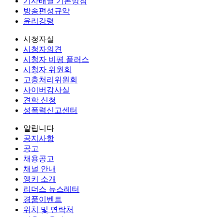
기사배열 기본방침
방송편성규약
윤리강령
시청자실
시청자의견
시청자 비평 플러스
시청자 위원회
고충처리위원회
사이버감사실
견학 신청
성폭력신고센터
알립니다
공지사항
공고
채용공고
채널 안내
앵커 소개
리더스 뉴스레터
경품이벤트
위치 및 연락처