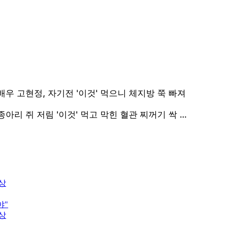
비상
야"
비상