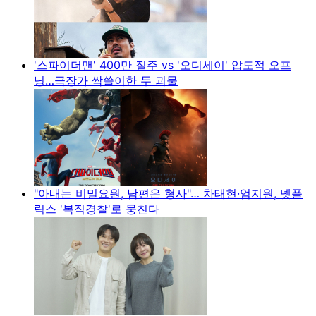
'스파이더맨' 400만 질주 vs '오디세이' 압도적 오프
닝…극장가 싹쓸이한 두 괴물
"아내는 비밀요원, 남편은 형사"… 차태현·엄지원, 넷플
릭스 '복직경찰'로 뭉친다