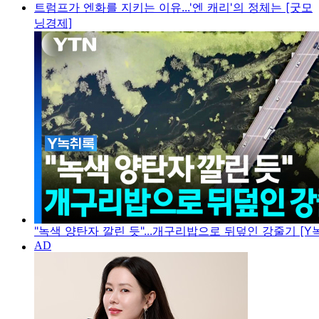
트럼프가 엔화를 지키는 이유...'엔 캐리'의 정체는 [굿모
닝경제]
"녹색 양탄자 깔린 듯"...개구리밥으로 뒤덮인 강줄기 [Y