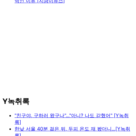
먹인 이유 [지금이뉴스]
Y녹취록
"친구야, 구하러 왔구나"..."아니? 나도 갇혔어" [Y녹취
록]
한낮 서울 40분 걸은 뒤, 두피 온도 재 봤더니...[Y녹취
록]