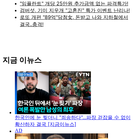
지금 이뉴스
한국인에 눈 찢더니 "죄송하다"...파장 걷잡을 수 없이
확산하자 결국 [지금이뉴스]