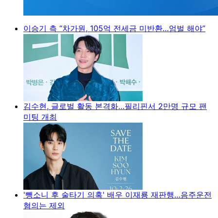
이승기 측 “차가원, 105억 전세금 미반환…엄벌 해야”
김수현, 글로벌 활동 본격화…필리핀서 2만명 규모 팬
미팅 개최
'뺑소니 후 술타기 의혹' 배우 이재룡 재판행…음주운전
혐의는 제외