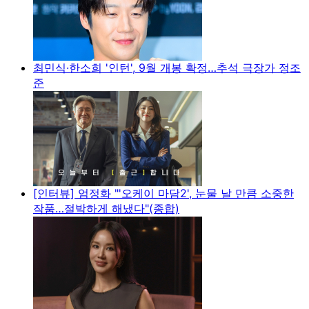
최민식·한소희 '인턴', 9월 개봉 확정…추석 극장가 정조
준
[인터뷰] 엄정화 "'오케이 마담2', 눈물 날 만큼 소중한
작품…절박하게 해냈다"(종합)