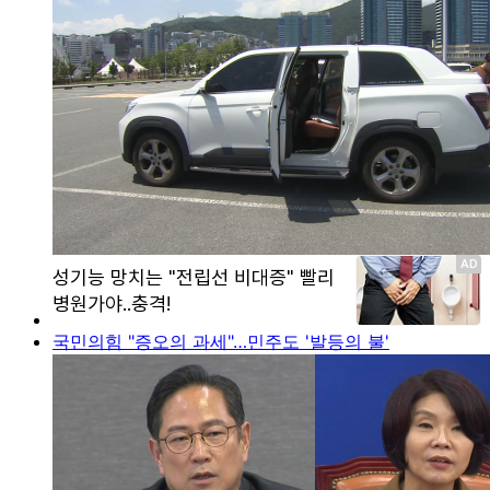
국민의힘 "증오의 과세"…민주도 '발등의 불'