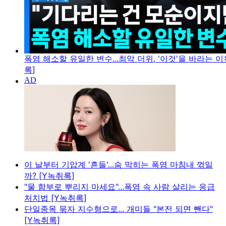
폭염 해소할 유일한 변수...최악 더위, '이것'을 바라는 이
록]
이 날부터 기압계 '흔들'...숨 막히는 폭염 마침내 꺾일
까? [Y녹취록]
"물 함부로 뿌리지 마세요"...폭염 속 사람 살리는 응급
처치법 [Y녹취록]
단일종목 묶자 지수형으로... 개미들 "본전 되면 뺀다"
[Y녹취록]