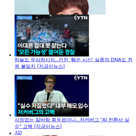
하늘도 무심하시지...인천 '훼손 시신' 실종자 DNA도 전
원 불일치 [지금이뉴스]
사정없는 칼바람 휘두르더니...저커버그 "AI 전환서 실
수" 고백 [지금이뉴스]