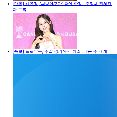
[단독] 배윤경, ’써닝야구단‘ 출연 확정…오정세·전혜진
과 호흡
[속보] 프로야구, 주말 경기까지 취소...다음 주 재개