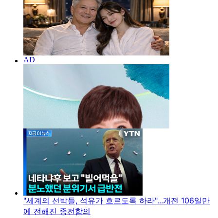
"세계의 선박들, 석유가 흐르도록 하라"...개전 106일만
에 전해진 종전합의