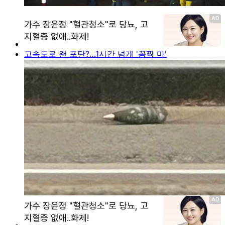
고속도로 왠 포탄?…1시간 넘게 '꼼짝 마'