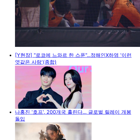
[Y현장] "로코에 느와르 한 스푼"...정해인X하영 '이런
엿같은 사랑'(종합)
나홍진 '호프', 200개국 홀린다… 글로벌 릴레이 개봉
돌입