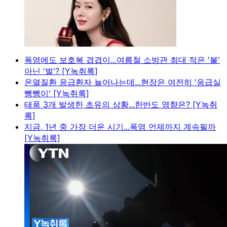
폭염에도 보호복 겹겹이...여름철 소방관 최대 적은 '불'
아닌 '벌'? [Y녹취록]
온열질환 응급환자 늘어나는데...현장은 여전히 '응급실
뺑뺑이' [Y녹취록]
태풍 3개 발생한 초유의 상황...한반도 영향은? [Y녹취
록]
지금, 1년 중 가장 더운 시기...폭염 언제까지 계속될까
[Y녹취록]