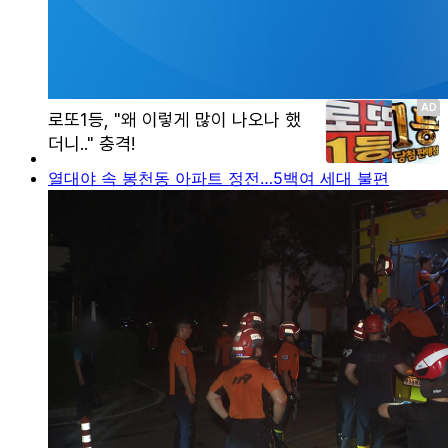
열대야 속 봉천동 아파트 정전…5백여 세대 불편