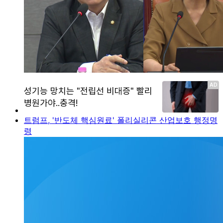
트럼프, '반도체 핵심원료' 폴리실리콘 산업보호 행정명
령