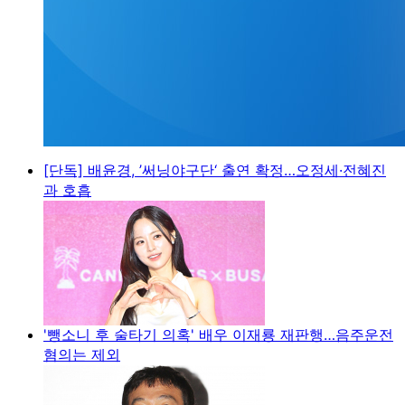
[단독] 배윤경, ’써닝야구단‘ 출연 확정…오정세·전혜진
과 호흡
'뺑소니 후 술타기 의혹' 배우 이재룡 재판행…음주운전
혐의는 제외