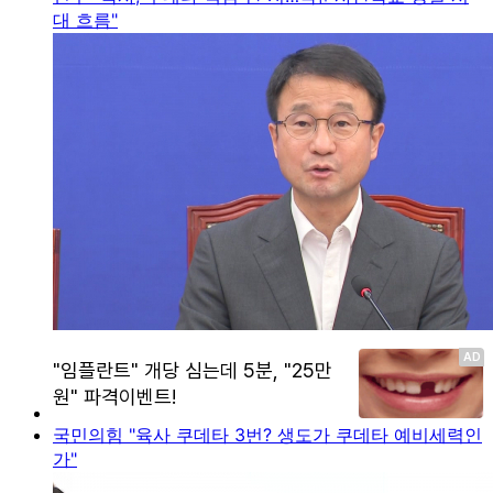
대 흐름"
국민의힘 "육사 쿠데타 3번? 생도가 쿠데타 예비세력인
가"