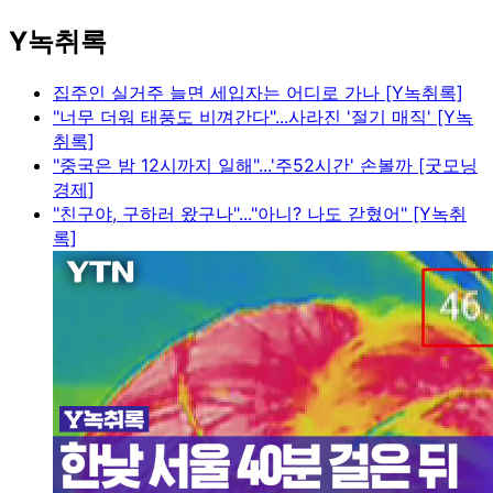
Y녹취록
집주인 실거주 늘면 세입자는 어디로 가나 [Y녹취록]
"너무 더워 태풍도 비껴간다"...사라진 '절기 매직' [Y녹
취록]
"중국은 밤 12시까지 일해"...'주52시간' 손볼까 [굿모닝
경제]
"친구야, 구하러 왔구나"..."아니? 나도 갇혔어" [Y녹취
록]