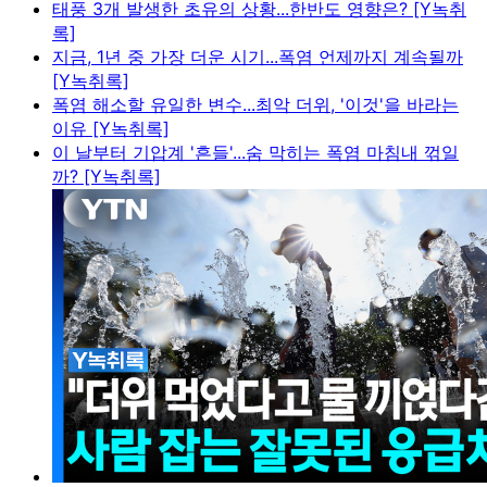
태풍 3개 발생한 초유의 상황...한반도 영향은? [Y녹취
록]
지금, 1년 중 가장 더운 시기...폭염 언제까지 계속될까
[Y녹취록]
폭염 해소할 유일한 변수...최악 더위, '이것'을 바라는
이유 [Y녹취록]
이 날부터 기압계 '흔들'...숨 막히는 폭염 마침내 꺾일
까? [Y녹취록]