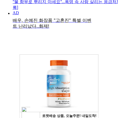
"물 함부로 뿌리지 마세요"...폭염 속 사람 살리는 응급처
록]