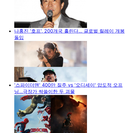
나홍진 '호프', 200개국 홀린다… 글로벌 릴레이 개봉
돌입
'스파이더맨' 400만 질주 vs '오디세이' 압도적 오프
닝…극장가 싹쓸이한 두 괴물