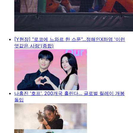
[Y현장] "로코에 느와르 한 스푼"...정해인X하영 '이런
엿같은 사랑'(종합)
나홍진 '호프', 200개국 홀린다… 글로벌 릴레이 개봉
돌입