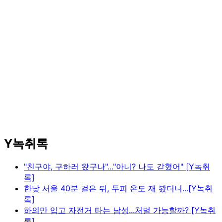
Y녹취록
"친구야, 구하러 왔구나"..."아니? 나도 갇혔어" [Y녹취
록]
한낮 서울 40분 걸은 뒤, 두피 온도 재 봤더니...[Y녹취
록]
하의만 입고 자전거 타는 남성...처벌 가능할까? [Y녹취
록]