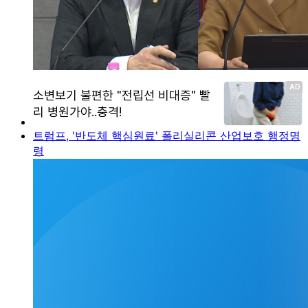
트럼프, '반도체 핵심원료' 폴리실리콘 산업보호 행정명
령