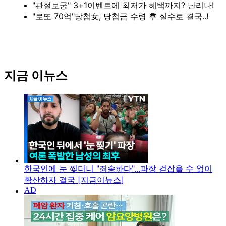
지금 이뉴스
한국인에 눈 찢더니 "죄송하다"...파장 걷잡을 수 없이
확산하자 결국 [지금이뉴스]