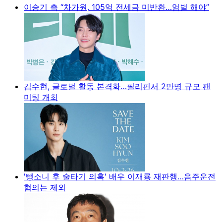
이승기 측 “차가원, 105억 전세금 미반환…엄벌 해야”
김수현, 글로벌 활동 본격화…필리핀서 2만명 규모 팬
미팅 개최
'뺑소니 후 술타기 의혹' 배우 이재룡 재판행…음주운전
혐의는 제외