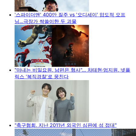
'스파이더맨' 400만 질주 vs '오디세이' 압도적 오프
닝…극장가 싹쓸이한 두 괴물
"아내는 비밀요원, 남편은 형사"… 차태현·엄지원, 넷플
릭스 '복직경찰'로 뭉친다
"축구협회, 지난 2011년 외국인 심판에 성 접대"