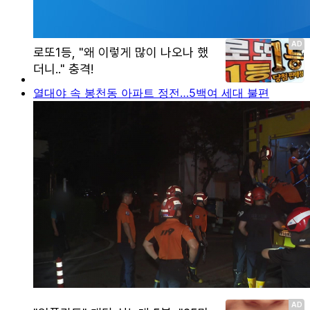
열대야 속 봉천동 아파트 정전…5백여 세대 불편