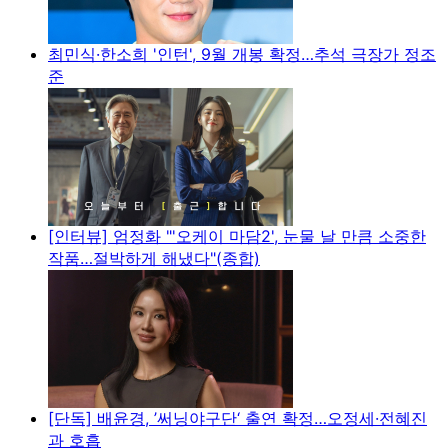
최민식·한소희 '인턴', 9월 개봉 확정…추석 극장가 정조
준
[인터뷰] 엄정화 "'오케이 마담2', 눈물 날 만큼 소중한
작품…절박하게 해냈다"(종합)
[단독] 배윤경, ’써닝야구단‘ 출연 확정…오정세·전혜진
과 호흡