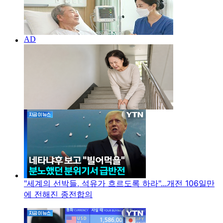
"세계의 선박들, 석유가 흐르도록 하라"...개전 106일만
에 전해진 종전합의