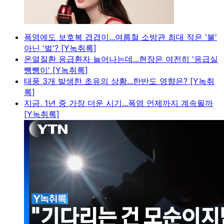
폭염에도 보호복 겹겹이...여름철 소방관 최대 적은 '불'
아닌 '벌'? [Y녹취록]
온열질환 응급환자 늘어나는데...현장은 여전히 '응급실
뺑뺑이' [Y녹취록]
태풍 3개 발생한 초유의 상황...한반도 영향은? [Y녹취
록]
지금, 1년 중 가장 더운 시기...폭염 언제까지 계속될까
[Y녹취록]