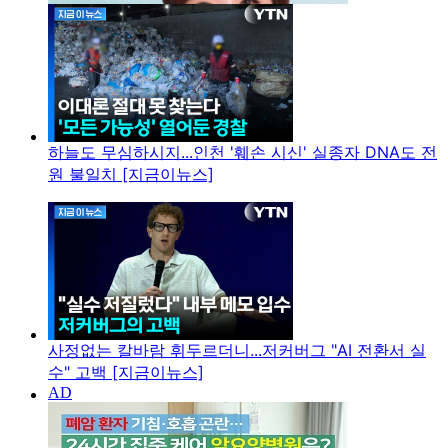
하늘도 무심하시지...인천 '훼손 시신' 실종자 DNA도 전
원 불일치 [지금이뉴스]
사정없는 칼바람 휘두르더니...저커버그 "AI 전환서 실
수" 고백 [지금이뉴스]