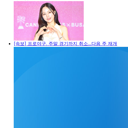
[속보] 프로야구, 주말 경기까지 취소...다음 주 재개