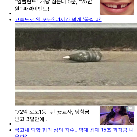
고속도로 왠 포탄?…1시간 넘게 '꼼짝 마'
국고채 담합 혐의 심의 착수…역대 최대 15조 과징금 나
올까?