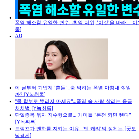
폭염 해소할 유일한 변수...최악 더위, '이것'을 바라는 이
록]
이 날부터 기압계 '흔들'...숨 막히는 폭염 마침내 꺾일
까? [Y녹취록]
"물 함부로 뿌리지 마세요"...폭염 속 사람 살리는 응급
처치법 [Y녹취록]
단일종목 묶자 지수형으로... 개미들 "본전 되면 뺀다"
[Y녹취록]
트럼프가 엔화를 지키는 이유...'엔 캐리'의 정체는 [굿모
닝경제]