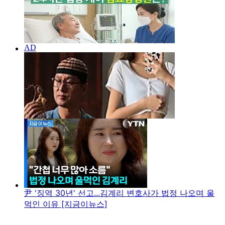
尹 '징역 30년' 선고...김계리 변호사가 법정 나오며 울
먹인 이유 [지금이뉴스]