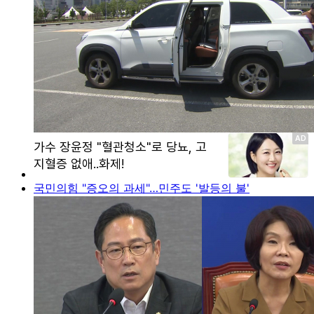
국민의힘 "증오의 과세"…민주도 '발등의 불'