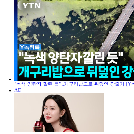
"녹색 양탄자 깔린 듯"...개구리밥으로 뒤덮인 강줄기 [Y