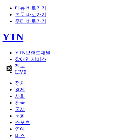
메뉴 바로가기
본문 바로가기
푸터 바로가기
YTN
YTN브랜드채널
장애인 서비스
제보
LIVE
정치
경제
사회
전국
국제
문화
스포츠
연예
비즈