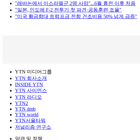
"레바논에서 이스라엘군 2명 사망"...6월 휴전 이후 처음
"일본, 인도에 F-2 전투기 첫 파견·공동훈련 조율"
"미국 황금함대 트럼프급 전함 건조비용 50% 넘게 급증"
YTN 미디어그룹
YTN 회사소개
INSIDE YTN
YTN 사이언스
YTN 라디오
YTN2
YTN dmb
YTN world
YTN서울타워
저널리즘 연구소
약관 및 정책