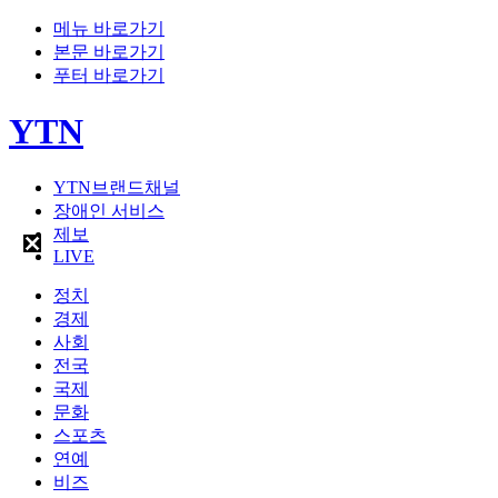
메뉴 바로가기
본문 바로가기
푸터 바로가기
YTN
YTN브랜드채널
장애인 서비스
제보
LIVE
정치
경제
사회
전국
국제
문화
스포츠
연예
비즈