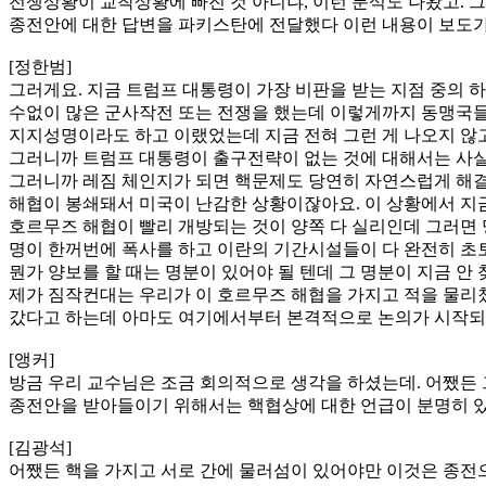
전쟁상황이 교착상황에 빠진 것 아니냐, 이런 분석도 나왔고. 
종전안에 대한 답변을 파키스탄에 전달했다 이런 내용이 보도가 
[정한범]
그러게요. 지금 트럼프 대통령이 가장 비판을 받는 지점 중의 
수없이 많은 군사작전 또는 전쟁을 했는데 이렇게까지 동맹국들
지지성명이라도 하고 이랬었는데 지금 전혀 그런 게 나오지 않고
그러니까 트럼프 대통령이 출구전략이 없는 것에 대해서는 사실 
그러니까 레짐 체인지가 되면 핵문제도 당연히 자연스럽게 해결
해협이 봉쇄돼서 미국이 난감한 상황이잖아요. 이 상황에서 지금
호르무즈 해협이 빨리 개방되는 것이 양쪽 다 실리인데 그러면 
명이 한꺼번에 폭사를 하고 이란의 기간시설들이 다 완전히 초토
뭔가 양보를 할 때는 명분이 있어야 될 텐데 그 명분이 지금 
제가 짐작컨대는 우리가 이 호르무즈 해협을 가지고 적을 물리쳤
갔다고 하는데 아마도 여기에서부터 본격적으로 논의가 시작되겠
[앵커]
방금 우리 교수님은 조금 회의적으로 생각을 하셨는데. 어쨌든 
종전안을 받아들이기 위해서는 핵협상에 대한 언급이 분명히 있
[김광석]
어쨌든 핵을 가지고 서로 간에 물러섬이 있어야만 이것은 종전으