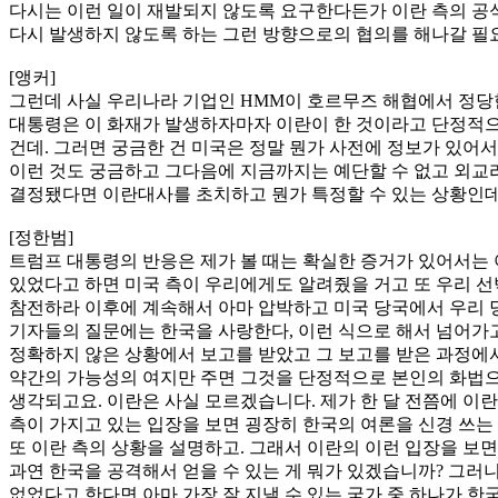
다시는 이런 일이 재발되지 않도록 요구한다든가 이란 측의 공
다시 발생하지 않도록 하는 그런 방향으로의 협의를 해나갈 필
[앵커]
그런데 사실 우리나라 기업인 HMM이 호르무즈 해협에서 정당
대통령은 이 화재가 발생하자마자 이란이 한 것이라고 단정적으
건데. 그러면 궁금한 건 미국은 정말 뭔가 사전에 정보가 있어
이런 것도 궁금하고 그다음에 지금까지는 예단할 수 없고 외교라
결정됐다면 이란대사를 초치하고 뭔가 특정할 수 있는 상황인데
[정한범]
트럼프 대통령의 반응은 제가 볼 때는 확실한 증거가 있어서는 
있었다고 하면 미국 측이 우리에게도 알려줬을 거고 또 우리 
참전하라 이후에 계속해서 아마 압박하고 미국 당국에서 우리 
기자들의 질문에는 한국을 사랑한다, 이런 식으로 해서 넘어가
정확하지 않은 상황에서 보고를 받았고 그 보고를 받은 과정에
약간의 가능성의 여지만 주면 그것을 단정적으로 본인의 화법으
생각되고요. 이란은 사실 모르겠습니다. 제가 한 달 전쯤에 이
측이 가지고 있는 입장을 보면 굉장히 한국의 여론을 신경 쓰는
또 이란 측의 상황을 설명하고. 그래서 이란의 이런 입장을 보
과연 한국을 공격해서 얻을 수 있는 게 뭐가 있겠습니까? 그러
없었다고 한다면 아마 가장 잘 지낼 수 있는 국가 중 하나가 