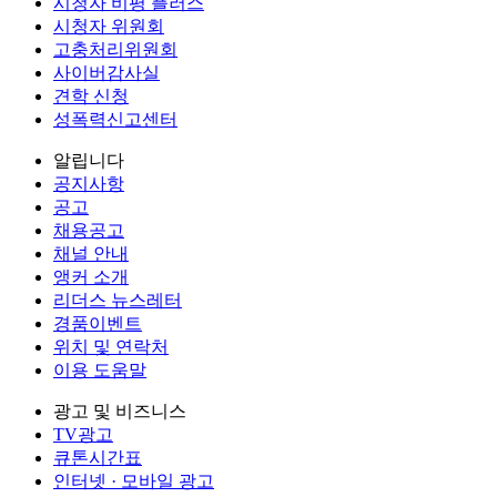
시청자 비평 플러스
시청자 위원회
고충처리위원회
사이버감사실
견학 신청
성폭력신고센터
알립니다
공지사항
공고
채용공고
채널 안내
앵커 소개
리더스 뉴스레터
경품이벤트
위치 및 연락처
이용 도움말
광고 및 비즈니스
TV광고
큐톤시간표
인터넷 · 모바일 광고