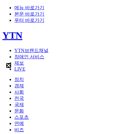
메뉴 바로가기
본문 바로가기
푸터 바로가기
YTN
YTN브랜드채널
장애인 서비스
제보
LIVE
정치
경제
사회
전국
국제
문화
스포츠
연예
비즈