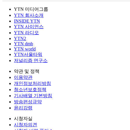
YTN 미디어그룹
YTN 회사소개
INSIDE YTN
YTN 사이언스
YTN 라디오
YTN2
YTN dmb
YTN world
YTN서울타워
저널리즘 연구소
약관 및 정책
이용약관
개인정보처리방침
청소년보호정책
기사배열 기본방침
방송편성규약
윤리강령
시청자실
시청자의견