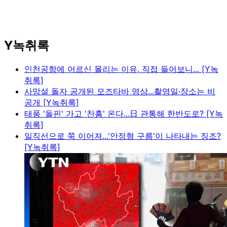
Y녹취록
인천공항에 어르신 몰리는 이유, 직접 들어보니... [Y녹
취록]
사망설 돌자 공개된 모즈타바 영상...촬영일·장소는 비
공개 [Y녹취록]
태풍 '돌핀' 가고 '찬홈' 온다...日 관통해 한반도로? [Y녹
취록]
일직선으로 쭉 이어져...'안정형 구름'이 나타내는 징조?
[Y녹취록]