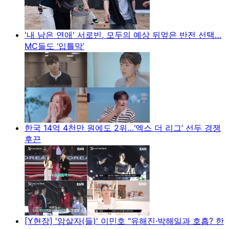
'내 남은 연애' 서로빈, 모두의 예상 뒤엎은 반전 선택…
MC들도 ‘입틀막’
한국 14억 4천만 원에도 2위…‘엑스 더 리그’ 선두 경쟁
후끈
[Y현장] '암살자(들)' 이민호 "유해진·박해일과 호흡? 한