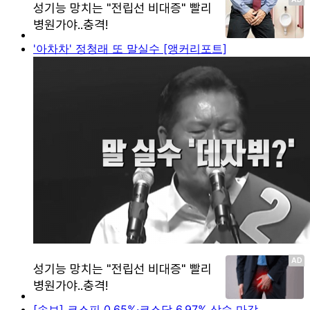
'아차차' 정청래 또 말실수 [앵커리포트]
[속보] 코스피 0.65%·코스닥 6.97% 상승 마감