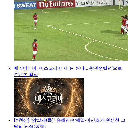
베리미디어, 미스코리아 새 판 짠다…‘왕관쟁탈전’으로
콘텐츠 확장
[Y현장] '암살자(들)' 유해진·박해일·이민호가 완성한 그
날의 진실(종합)