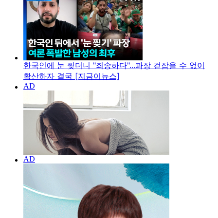
한국인에 눈 찢더니 "죄송하다"...파장 걷잡을 수 없이
확산하자 결국 [지금이뉴스]