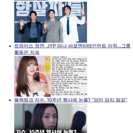
트와이스 정연, JYP 떠나 바로엔터테인먼트 이적…그룹
활동은 지속
블랙핑크 지수, 10주년 행사에 눈물? “의미 담지 말길”