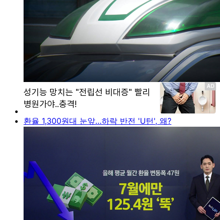
환율 1,300원대 눈앞…하락 반전 'U턴', 왜?