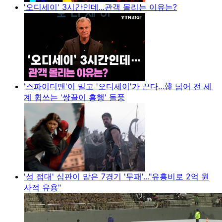
'오디세이' 3시간인데...관객 몰리는 이유는?
'스파이더맨'이 밀고 '오디세이'가 끈다…韓 넘어 전 세
계 휩쓰는 '쌍끌이 흥행' 돌풍
'성 접대' 심판이 맡은 7경기 '무패'..."유흥비로 2억 원
사적 유용"