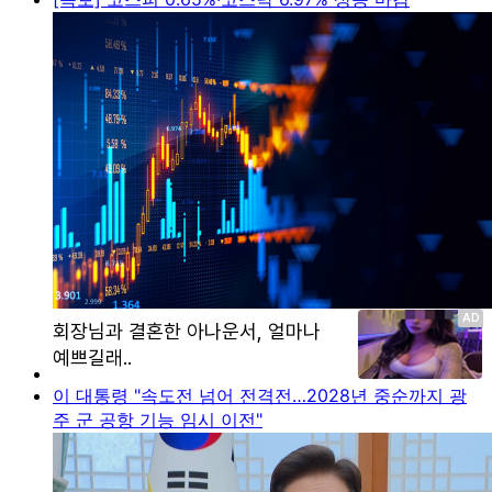
이 대통령 "속도전 넘어 전격전…2028년 중순까지 광
주 군 공항 기능 임시 이전"