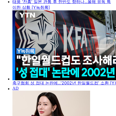
태풍 '찬홈' 일본 관통 후 한반도 향하나...올해 유독 특
이한 상황 [Y녹취록]
축구협회 성 접대 논란에...'2002년 한일월드컵' 소환 [