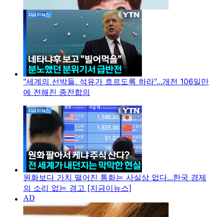
"세계의 선박들, 석유가 흐르도록 하라"...개전 106일만
에 전해진 종전합의
원화보다 가치 떨어진 통화는 사실상 없다...한국 경제
의 소리 없는 경고 [지금이뉴스]