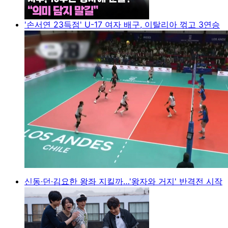
'손서연 23득점' U-17 여자 배구, 이탈리아 꺾고 3연승
신동·던·김요한 왕좌 지킬까…'왕자와 거지' 반격전 시작