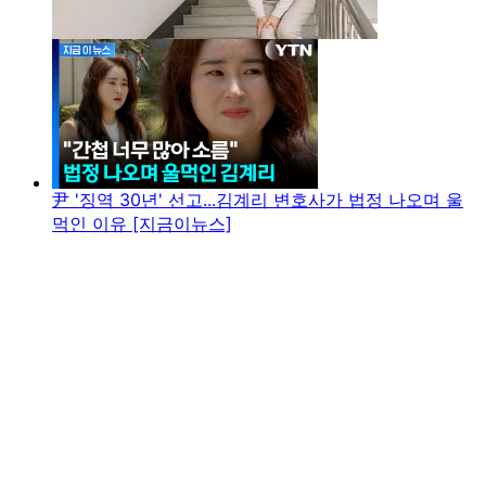
尹 '징역 30년' 선고...김계리 변호사가 법정 나오며 울
먹인 이유 [지금이뉴스]