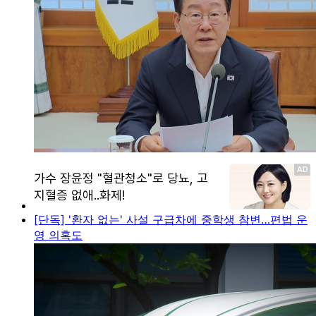
[단독] '환자 없는' 사설 구급차에 중학생 참변…편법 운
영 의혹도