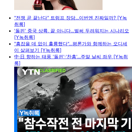
"전쟁 곧 끝난다" 트럼프 장담...이번엔 진짜일까? [Y녹
취록]
'돌핀' 중국 상륙, 끝 아니다...벌써 두려워지는 시나리오
[Y녹취록]
"흠잡을 데 없이 훌륭했다"...평론가와 함께하는 오디세
이 살펴보기 [Y녹취록]
中·日 향하는 태풍 '돌핀'·'찬홈'...주말 날씨 좌우 [Y녹취
록]