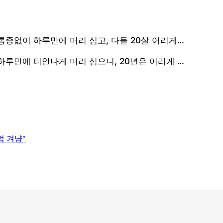
업 겨냥"