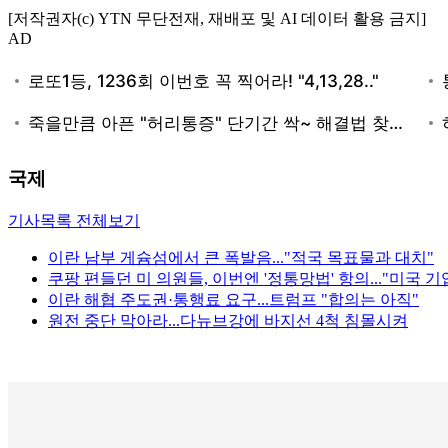
[저작권자(c) YTN 무단전재, 재배포 및 AI 데이터 활용 금지]
AD
국제
기사목록 전체보기
이란 남부 게슘섬에서 큰 폭발음..."적국 목표물과 대치"
쿠팡 편들던 미 의원들, 이번엔 '정통망법' 항의..."미국 기
이란 해협 주도권·통행료 요구...트럼프 "합의는 아직"
원전 중단 막아라...다뉴브강에 바지선 4척 침몰시켜