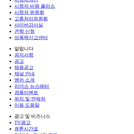
시청자 비평 플러스
시청자 위원회
고충처리위원회
사이버감사실
견학 신청
성폭력신고센터
알립니다
공지사항
공고
채용공고
채널 안내
앵커 소개
리더스 뉴스레터
경품이벤트
위치 및 연락처
이용 도움말
광고 및 비즈니스
TV광고
큐톤시간표