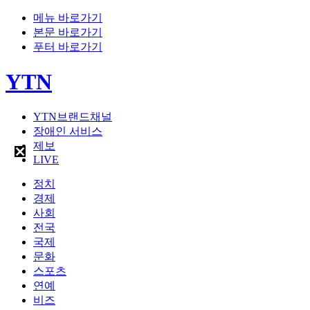
메뉴 바로가기
본문 바로가기
푸터 바로가기
YTN
YTN브랜드채널
장애인 서비스
제보
LIVE
정치
경제
사회
전국
국제
문화
스포츠
연예
비즈