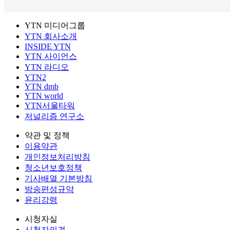
YTN 미디어그룹
YTN 회사소개
INSIDE YTN
YTN 사이언스
YTN 라디오
YTN2
YTN dmb
YTN world
YTN서울타워
저널리즘 연구소
약관 및 정책
이용약관
개인정보처리방침
청소년보호정책
기사배열 기본방침
방송편성규약
윤리강령
시청자실
시청자의견