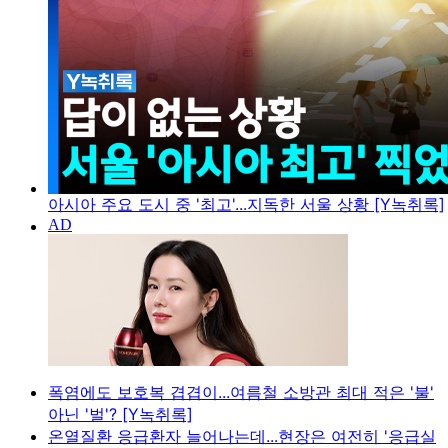
아시아 주요 도시 중 '최고'...지독한 서울 상황 [Y녹취록]
폭염에도 보호복 겹겹이...여름철 소방관 최대 적은 '불'
아닌 '벌'? [Y녹취록]
온열질환 응급환자 늘어나는데...현장은 여전히 '응급실