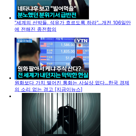
"세계의 선박들, 석유가 흐르도록 하라"...개전 106일만
에 전해진 종전합의
원화보다 가치 떨어진 통화는 사실상 없다...한국 경제
의 소리 없는 경고 [지금이뉴스]