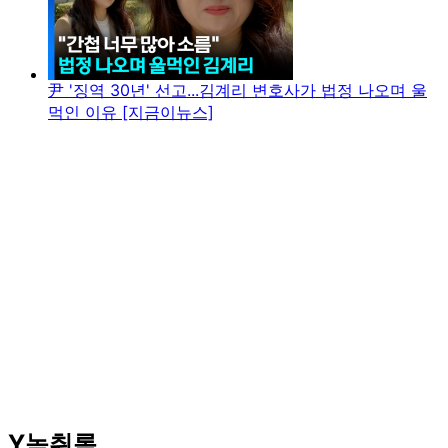
尹 '징역 30년' 선고...김계리 변호사가 법정 나오며 울
먹인 이유 [지금이뉴스]
Y녹취록