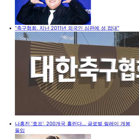
"축구협회, 지난 2011년 외국인 심판에 성 접대"
나홍진 '호프', 200개국 홀린다… 글로벌 릴레이 개봉
돌입