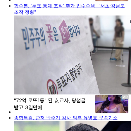
합수본, '투표 통계 조작' 추가 압수수색…"서초·강남도
조작 정황"
종합특검, 관저 봐주기 감사 의혹 유병호 구속기소