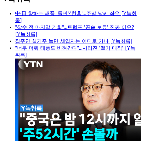
中·日 향하는 태풍 '돌핀'·'찬홈'...주말 날씨 좌우 [Y녹취
록]
"참수 전 마지막 기회"...트럼프 '공습 보류' 진짜 이유?
[Y녹취록]
집주인 실거주 늘면 세입자는 어디로 가나 [Y녹취록]
"너무 더워 태풍도 비껴간다"...사라진 '절기 매직' [Y녹
취록]