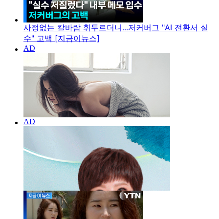
사정없는 칼바람 휘두르더니...저커버그 "AI 전환서 실
수" 고백 [지금이뉴스]