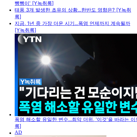
뺑뺑이' [Y녹취록]
태풍 3개 발생한 초유의 상황...한반도 영향은? [Y녹취
록]
지금, 1년 중 가장 더운 시기...폭염 언제까지 계속될까
[Y녹취록]
폭염 해소할 유일한 변수...최악 더위, '이것'을 바라는 이
록]