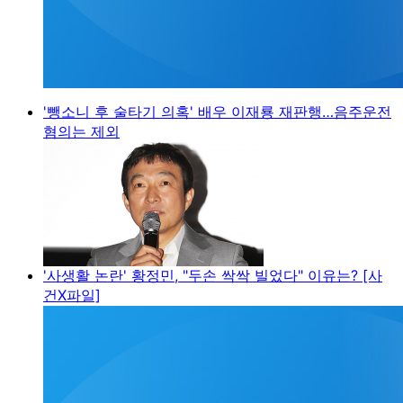
'뺑소니 후 술타기 의혹' 배우 이재룡 재판행…음주운전
혐의는 제외
'사생활 논란' 황정민, "두손 싹싹 빌었다" 이유는? [사
건X파일]