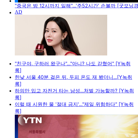
"중국은 밤 12시까지 일해"...'주52시간' 손볼까 [굿모닝
"친구야, 구하러 왔구나"..."아니? 나도 갇혔어" [Y녹취
록]
한낮 서울 40분 걸은 뒤, 두피 온도 재 봤더니...[Y녹취
록]
하의만 입고 자전거 타는 남성...처벌 가능할까? [Y녹취
록]
이럴 때 시원한 물 '절대 금지'..."제일 위험하다" [Y녹취
록]