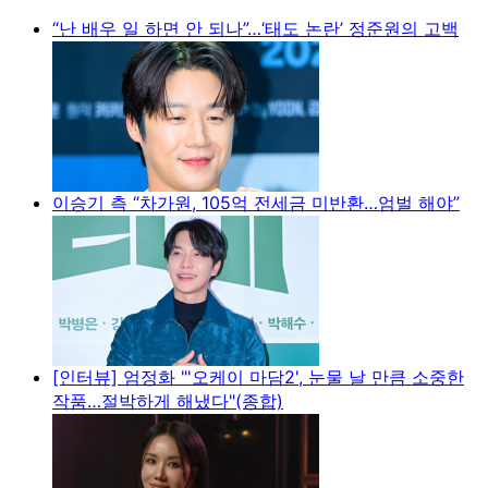
“난 배우 일 하면 안 되나”…‘태도 논란’ 정준원의 고백
이승기 측 “차가원, 105억 전세금 미반환…엄벌 해야”
[인터뷰] 엄정화 "'오케이 마담2', 눈물 날 만큼 소중한
작품…절박하게 해냈다"(종합)