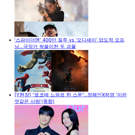
'스파이더맨' 400만 질주 vs '오디세이' 압도적 오프
닝…극장가 싹쓸이한 두 괴물
[Y현장] "로코에 느와르 한 스푼"...정해인X하영 '이런
엿같은 사랑'(종합)