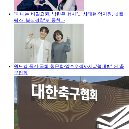
"아내는 비밀요원, 남편은 형사"… 차태현·엄지원, 넷플
릭스 '복직경찰'로 뭉친다
월드컵 졸전·국회 청문회·압수수색까지...'쑥대밭' 된 축
구협회