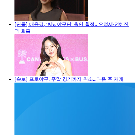
[단독] 배윤경, ’써닝야구단‘ 출연 확정…오정세·전혜진
과 호흡
[속보] 프로야구, 주말 경기까지 취소...다음 주 재개