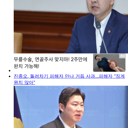
진종오, 돌려차기 피해자 만나 거듭 사과…피해자 "징계
원치 않아"