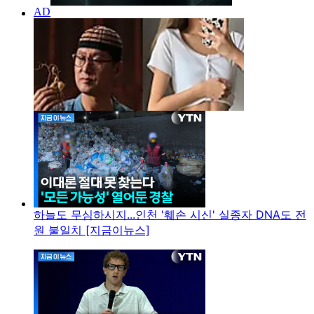
하늘도 무심하시지...인천 '훼손 시신' 실종자 DNA도 전
원 불일치 [지금이뉴스]