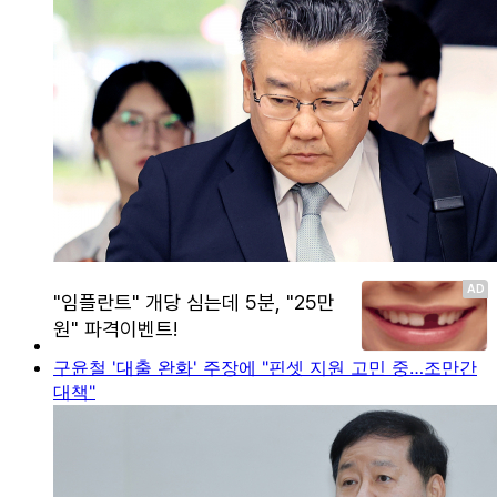
구윤철 '대출 완화' 주장에 "핀셋 지원 고민 중…조만간
대책"