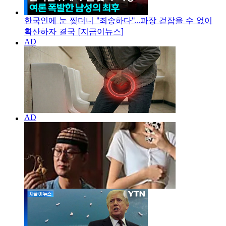
한국인에 눈 찢더니 "죄송하다"...파장 걷잡을 수 없이
확산하자 결국 [지금이뉴스]