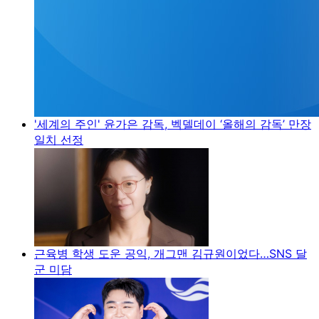
'세계의 주인' 윤가은 감독, 벡델데이 ‘올해의 감독’ 만장
일치 선정
근육병 학생 도운 공익, 개그맨 김규원이었다…SNS 달
군 미담