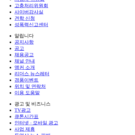
고충처리위원회
사이버감사실
견학 신청
성폭력신고센터
알립니다
공지사항
공고
채용공고
채널 안내
앵커 소개
리더스 뉴스레터
경품이벤트
위치 및 연락처
이용 도움말
광고 및 비즈니스
TV광고
큐톤시간표
인터넷 · 모바일 광고
사업 제휴