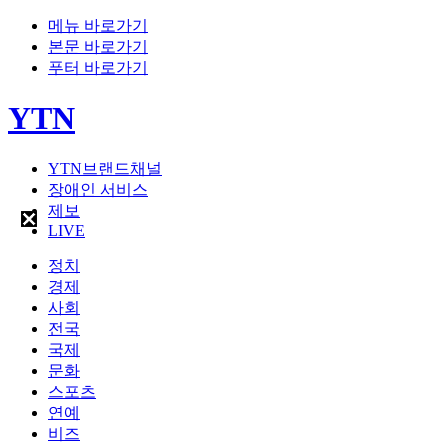
메뉴 바로가기
본문 바로가기
푸터 바로가기
YTN
YTN브랜드채널
장애인 서비스
제보
LIVE
정치
경제
사회
전국
국제
문화
스포츠
연예
비즈