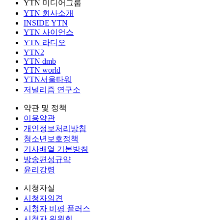
YTN 미디어그룹
YTN 회사소개
INSIDE YTN
YTN 사이언스
YTN 라디오
YTN2
YTN dmb
YTN world
YTN서울타워
저널리즘 연구소
약관 및 정책
이용약관
개인정보처리방침
청소년보호정책
기사배열 기본방침
방송편성규약
윤리강령
시청자실
시청자의견
시청자 비평 플러스
시청자 위원회