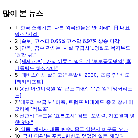
많이 본 뉴스
1
"한국 쓰레기뿐, 다른 외국인들은 안 이래"…日 대표
명소 '저격'
2
[속보] 코스피 0.65%·코스닥 6.97% 상승 마감
3
[단독] 꼼수 판치는 '사설 구급차'...경찰도 복지부도
'권한 밖?'
4
[세제개편] "가장 뒤통수 맞은 건 '부부공동명의', 李
대통령도 하셨잖나"
5
"폐버스에서 살라고?" 폭발한 2030, '조롱 밈' 쇄도
[앵커리포트]
6
용산 어린이정원 앞 '근조 화환'...무슨 일? [앵커리포
트]
7
'메모리 수급 난' 애플, 트럼프 반대에도 중국 창신 메
모리에 '러브콜'
8
선관위 "투표율 '표본조사' 검토...오입력, 개표결과 영
향 없어"
9
'열돔' 깨지자 태풍 변수...중국·일본서 비구름 오나
10
'극한 더위'는 주춤...한반도 덮었던 열돔 깨졌다