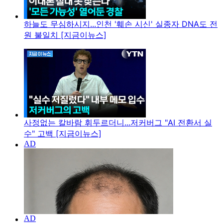
하늘도 무심하시지...인천 '훼손 시신' 실종자 DNA도 전
원 불일치 [지금이뉴스]
사정없는 칼바람 휘두르더니...저커버그 "AI 전환서 실
수" 고백 [지금이뉴스]