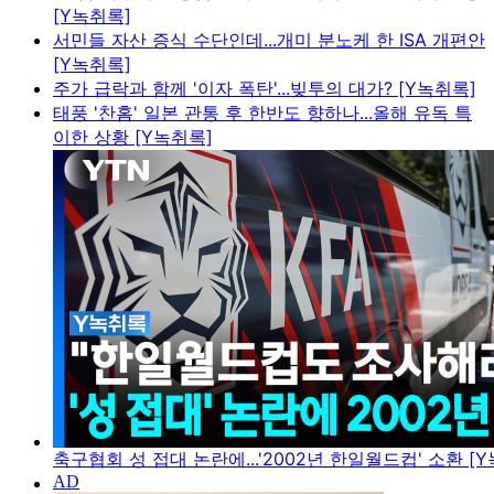
[Y녹취록]
서민들 자산 증식 수단인데...개미 분노케 한 ISA 개편안
[Y녹취록]
주가 급락과 함께 '이자 폭탄'...빚투의 대가? [Y녹취록]
태풍 '찬홈' 일본 관통 후 한반도 향하나...올해 유독 특
이한 상황 [Y녹취록]
축구협회 성 접대 논란에...'2002년 한일월드컵' 소환 [