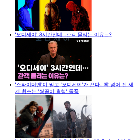
'오디세이' 3시간인데...관객 몰리는 이유는?
'스파이더맨'이 밀고 '오디세이'가 끈다…韓 넘어 전 세
계 휩쓰는 '쌍끌이 흥행' 돌풍