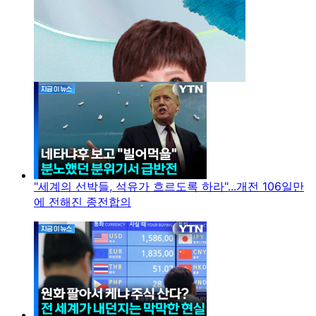
"세계의 선박들, 석유가 흐르도록 하라"...개전 106일만
에 전해진 종전합의