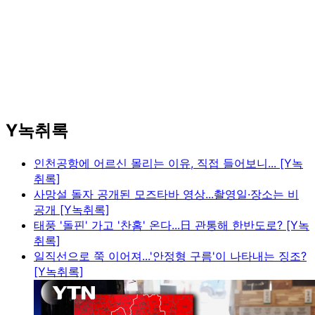
Y녹취록
인천공항에 어르신 몰리는 이유, 직접 들어보니... [Y녹
취록]
사망설 돌자 공개된 모즈타바 영상...촬영일·장소는 비
공개 [Y녹취록]
태풍 '돌핀' 가고 '찬홈' 온다...日 관통해 한반도로? [Y녹
취록]
일직선으로 쭉 이어져...'안정형 구름'이 나타내는 징조?
[Y녹취록]