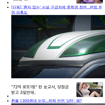
[단독] '환자 없는' 사설 구급차에 중학생 참변…편법 운
영 의혹도
환율 1,300원대 눈앞…하락 반전 'U턴', 왜?