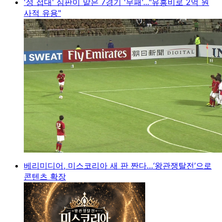
'성 접대' 심판이 맡은 7경기 '무패'..."유흥비로 2억 원
사적 유용"
베리미디어, 미스코리아 새 판 짠다…‘왕관쟁탈전’으로
콘텐츠 확장