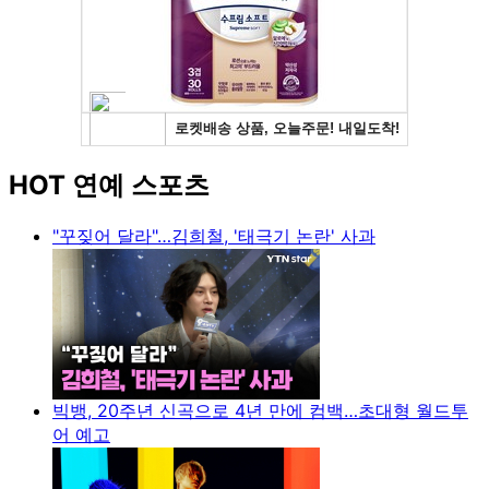
HOT 연예 스포츠
"꾸짖어 달라"…김희철, '태극기 논란' 사과
빅뱅, 20주년 신곡으로 4년 만에 컴백…초대형 월드투
어 예고