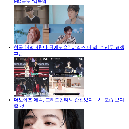
MC들도 ‘입틀막’
한국 14억 4천만 원에도 2위…‘엑스 더 리그’ 선두 경쟁
후끈
더보이즈 에릭, 그리드엔터와 손잡았다…"새 모습 보여
줄 것"