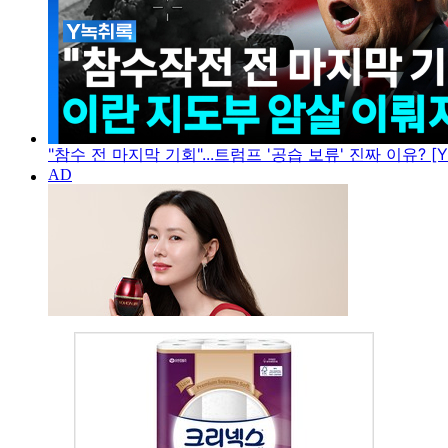
"참수 전 마지막 기회"...트럼프 '공습 보류' 진짜 이유? [