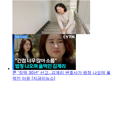
尹 '징역 30년' 선고...김계리 변호사가 법정 나오며 울
먹인 이유 [지금이뉴스]