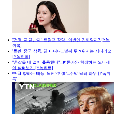
"전쟁 곧 끝난다" 트럼프 장담...이번엔 진짜일까? [Y녹
취록]
'돌핀' 중국 상륙, 끝 아니다...벌써 두려워지는 시나리오
[Y녹취록]
"흠잡을 데 없이 훌륭했다"...평론가와 함께하는 오디세
이 살펴보기 [Y녹취록]
中·日 향하는 태풍 '돌핀'·'찬홈'...주말 날씨 좌우 [Y녹취
록]