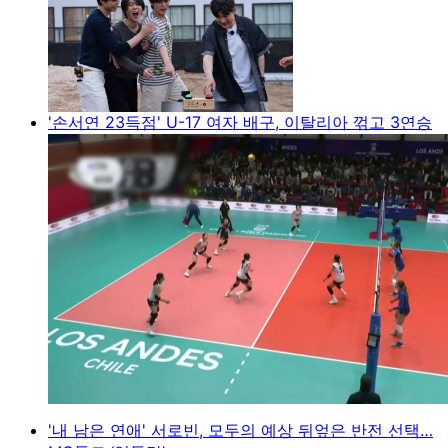
'손서연 23득점' U-17 여자 배구, 이탈리아 꺾고 3연승
'내 남은 연애' 서로빈, 모두의 예상 뒤엎은 반전 선택…