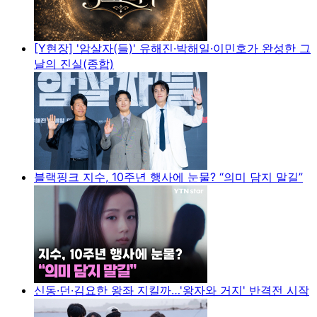
[Y현장] '암살자(들)' 유해진·박해일·이민호가 완성한 그
날의 진실(종합)
블랙핑크 지수, 10주년 행사에 눈물? “의미 담지 말길”
신동·던·김요한 왕좌 지킬까…'왕자와 거지' 반격전 시작