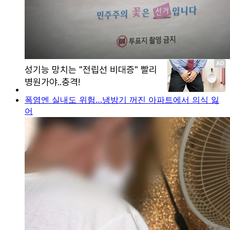
폭염엔 실내도 위험…냉방기 꺼진 아파트에서 의식 잃
어