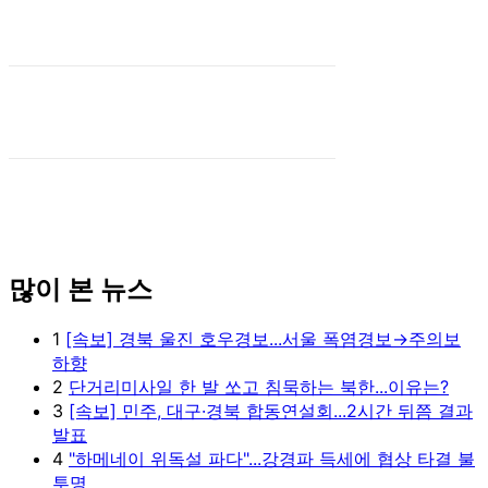
많이 본 뉴스
1
[속보] 경북 울진 호우경보...서울 폭염경보→주의보
하향
2
단거리미사일 한 발 쏘고 침묵하는 북한...이유는?
3
[속보] 민주, 대구·경북 합동연설회...2시간 뒤쯤 결과
발표
4
"하메네이 위독설 파다"...강경파 득세에 협상 타결 불
투명