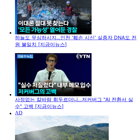
하늘도 무심하시지...인천 '훼손 시신' 실종자 DNA도 전
원 불일치 [지금이뉴스]
사정없는 칼바람 휘두르더니...저커버그 "AI 전환서 실
수" 고백 [지금이뉴스]