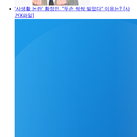
'사생활 논란' 황정민, "두손 싹싹 빌었다" 이유는? [사
건X파일]