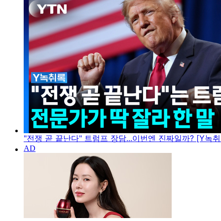
"전쟁 곧 끝난다" 트럼프 장담...이번엔 진짜일까? [Y녹취