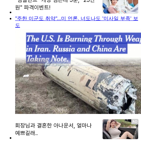
"주한 미군도 취약"…미 언론, 너도나도 '미사일 부족' 보
도