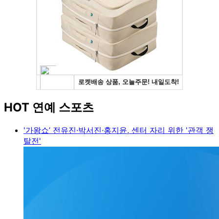
HOT 연예 스포츠
'가왕쇼’ 전유진·박서진·홍지윤, 센터 자리 위한 '관객 쟁
탈전'