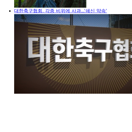
대한축구협회, 각종 비위에 사과...'쇄신 약속'