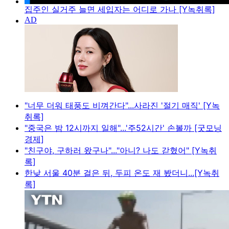
집주인 실거주 늘면 세입자는 어디로 가나 [Y녹취록]
"너무 더워 태풍도 비껴간다"...사라진 '절기 매직' [Y녹
취록]
"중국은 밤 12시까지 일해"...'주52시간' 손볼까 [굿모닝
경제]
"친구야, 구하러 왔구나"..."아니? 나도 갇혔어" [Y녹취
록]
한낮 서울 40분 걸은 뒤, 두피 온도 재 봤더니...[Y녹취
록]