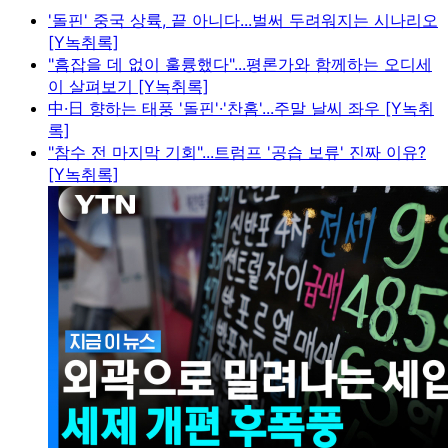
'돌핀' 중국 상륙, 끝 아니다...벌써 두려워지는 시나리오
[Y녹취록]
"흠잡을 데 없이 훌륭했다"...평론가와 함께하는 오디세
이 살펴보기 [Y녹취록]
中·日 향하는 태풍 '돌핀'·'찬홈'...주말 날씨 좌우 [Y녹취
록]
"참수 전 마지막 기회"...트럼프 '공습 보류' 진짜 이유?
[Y녹취록]