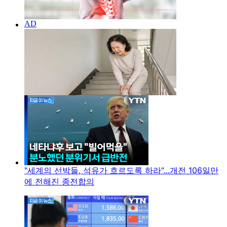
"세계의 선박들, 석유가 흐르도록 하라"...개전 106일만
에 전해진 종전합의