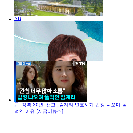
尹 '징역 30년' 선고...김계리 변호사가 법정 나오며 울
먹인 이유 [지금이뉴스]