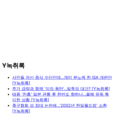
Y녹취록
서민들 자산 증식 수단인데...개미 분노케 한 ISA 개편안
[Y녹취록]
주가 급락과 함께 '이자 폭탄'...빚투의 대가? [Y녹취록]
태풍 '찬홈' 일본 관통 후 한반도 향하나...올해 유독 특
이한 상황 [Y녹취록]
축구협회 성 접대 논란에...'2002년 한일월드컵' 소환
[Y녹취록]