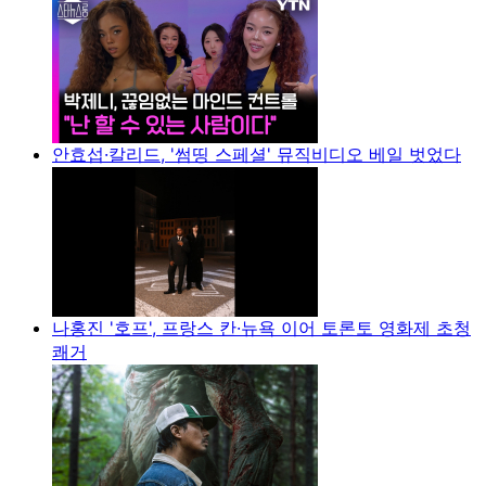
안효섭·칼리드, '썸띵 스페셜' 뮤직비디오 베일 벗었다
나홍진 '호프', 프랑스 칸·뉴욕 이어 토론토 영화제 초청
쾌거