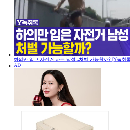
하의만 입고 자전거 타는 남성...처벌 가능할까? [Y녹취록