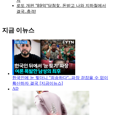
지금 이뉴스
한국인에 눈 찢더니 "죄송하다"...파장 걷잡을 수 없이
확산하자 결국 [지금이뉴스]