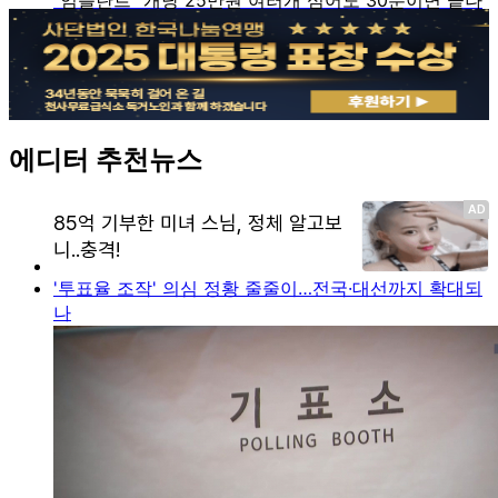
에디터 추천뉴스
'투표율 조작' 의심 정황 줄줄이…전국·대선까지 확대되
나