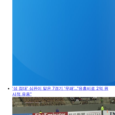
'성 접대' 심판이 맡은 7경기 '무패'..."유흥비로 2억 원
사적 유용"