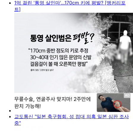
1억 걸린 '통영 살인마'…170cm 키에 평발? [앵커리포
트]
교도통신 "일본 축구협회, 성 접대 의혹 일본 심판 조사
중"