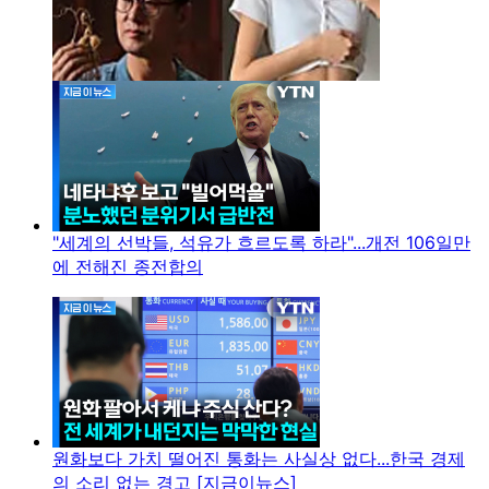
"세계의 선박들, 석유가 흐르도록 하라"...개전 106일만
에 전해진 종전합의
원화보다 가치 떨어진 통화는 사실상 없다...한국 경제
의 소리 없는 경고 [지금이뉴스]