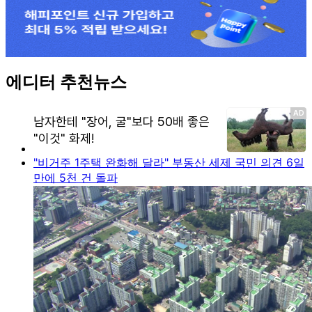
에디터 추천뉴스
"비거주 1주택 완화해 달라" 부동산 세제 국민 의견 6일
만에 5천 건 돌파