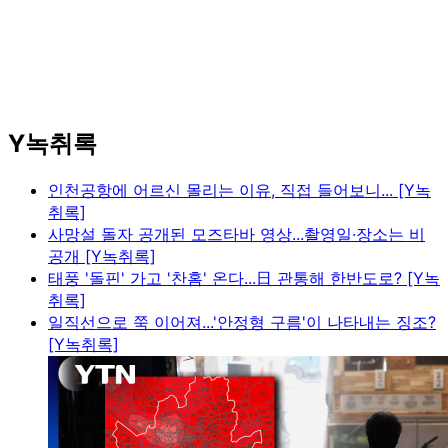
Y녹취록
인천공항에 어르신 몰리는 이유, 직접 들어보니... [Y녹
취록]
사망설 돌자 공개된 모즈타바 영상...촬영일·장소는 비
공개 [Y녹취록]
태풍 '돌핀' 가고 '찬홈' 온다...日 관통해 한반도로? [Y녹
취록]
일직선으로 쭉 이어져...'안정형 구름'이 나타내는 징조?
[Y녹취록]