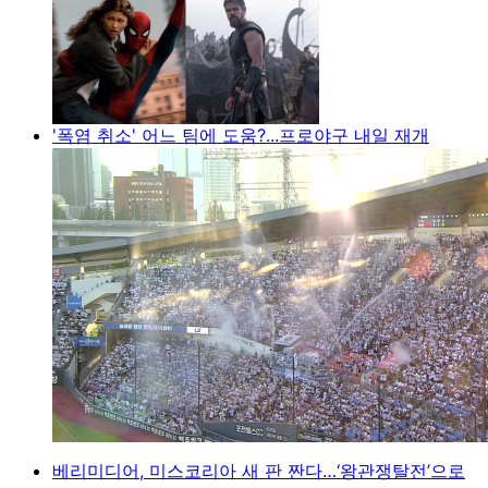
'폭염 취소' 어느 팀에 도움?...프로야구 내일 재개
베리미디어, 미스코리아 새 판 짠다…‘왕관쟁탈전’으로