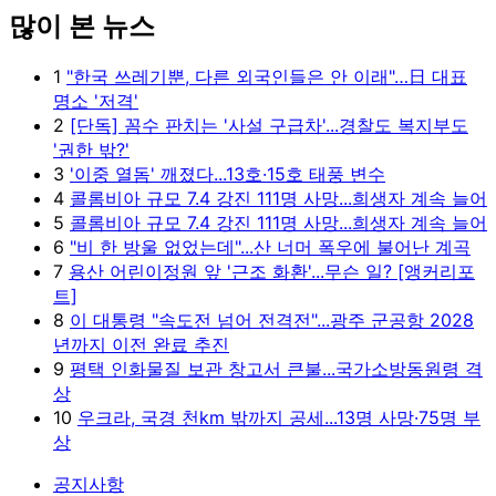
많이 본 뉴스
Unmute
1
"한국 쓰레기뿐, 다른 외국인들은 안 이래"…日 대표
명소 '저격'
2
[단독] 꼼수 판치는 '사설 구급차'...경찰도 복지부도
'권한 밖?'
3
'이중 열돔' 깨졌다...13호·15호 태풍 변수
4
콜롬비아 규모 7.4 강진 111명 사망...희생자 계속 늘어
5
콜롬비아 규모 7.4 강진 111명 사망...희생자 계속 늘어
6
"비 한 방울 없었는데"...산 너머 폭우에 불어난 계곡
7
용산 어린이정원 앞 '근조 화환'...무슨 일? [앵커리포
트]
8
이 대통령 "속도전 넘어 전격전"...광주 군공항 2028
년까지 이전 완료 추진
9
평택 인화물질 보관 창고서 큰불...국가소방동원령 격
상
10
우크라, 국경 천km 밖까지 공세...13명 사망·75명 부
상
공지사항