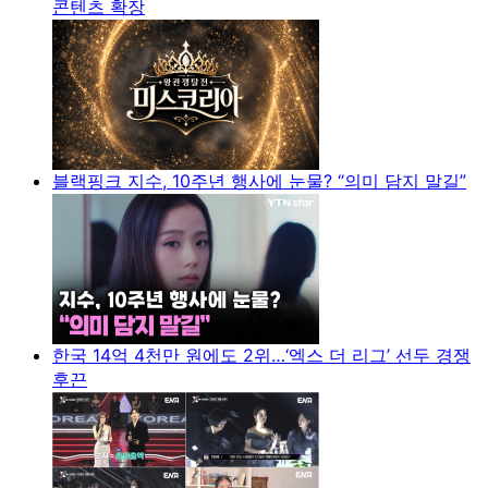
콘텐츠 확장
블랙핑크 지수, 10주년 행사에 눈물? “의미 담지 말길”
한국 14억 4천만 원에도 2위…‘엑스 더 리그’ 선두 경쟁
후끈