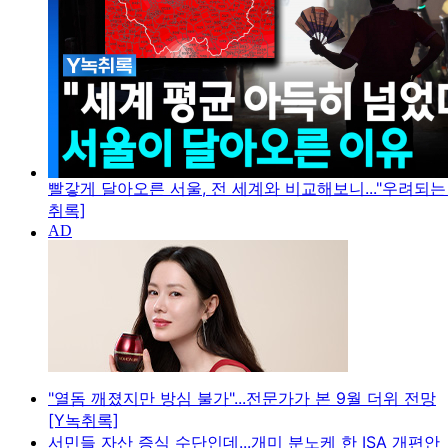
빨갛게 달아오른 서울, 전 세계와 비교해보니..."우려되는 
취록]
"열돔 깨졌지만 방심 불가"...전문가가 본 9월 더위 전망
[Y녹취록]
서민들 자산 증식 수단인데...개미 분노케 한 ISA 개편안