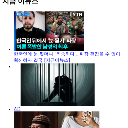
지금 이뉴스
한국인에 눈 찢더니 "죄송하다"...파장 걷잡을 수 없이
확산하자 결국 [지금이뉴스]