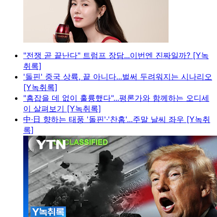
"전쟁 곧 끝난다" 트럼프 장담...이번엔 진짜일까? [Y녹
취록]
'돌핀' 중국 상륙, 끝 아니다...벌써 두려워지는 시나리오
[Y녹취록]
"흠잡을 데 없이 훌륭했다"...평론가와 함께하는 오디세
이 살펴보기 [Y녹취록]
中·日 향하는 태풍 '돌핀'·'찬홈'...주말 날씨 좌우 [Y녹취
록]