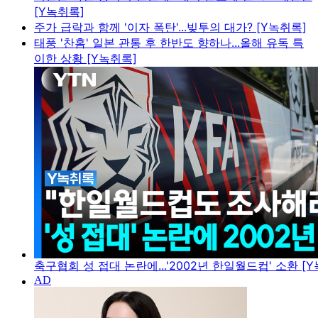
[Y녹취록]
주가 급락과 함께 '이자 폭탄'...빚투의 대가? [Y녹취록]
태풍 '찬홈' 일본 관통 후 한반도 향하나...올해 유독 특
이한 상황 [Y녹취록]
축구협회 성 접대 논란에...'2002년 한일월드컵' 소환 [