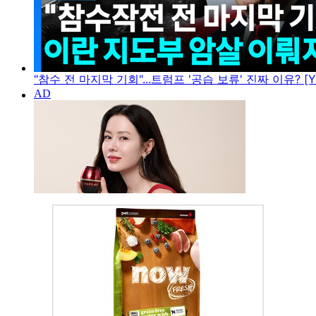
"참수 전 마지막 기회"...트럼프 '공습 보류' 진짜 이유? [