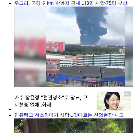
우크라, 국경 천km 밖까지 공세…13명 사망·75명 부상
연유탱크 청소하다가 사망…잇따르는 산업현장 사고