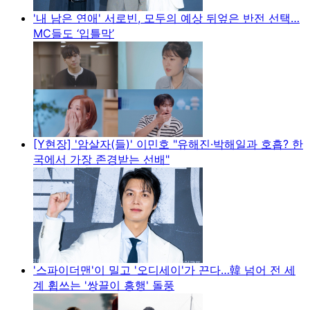
'내 남은 연애' 서로빈, 모두의 예상 뒤엎은 반전 선택…
MC들도 ‘입틀막’
[Y현장] '암살자(들)' 이민호 "유해진·박해일과 호흡? 한
국에서 가장 존경받는 선배"
'스파이더맨'이 밀고 '오디세이'가 끈다…韓 넘어 전 세
계 휩쓰는 '쌍끌이 흥행' 돌풍