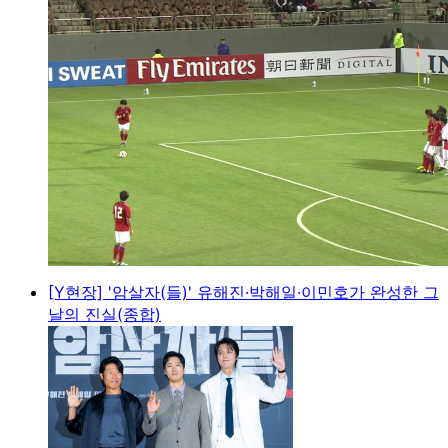
[Y현장] '암살자(들)' 유해진·박해일·이민호가 완성한 그
날의 진실(종합)