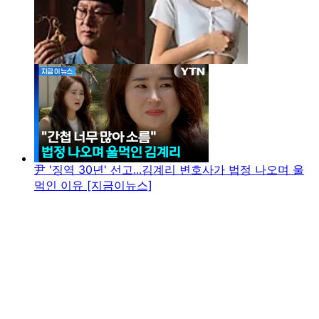
尹 '징역 30년' 선고...김계리 변호사가 법정 나오며 울
먹인 이유 [지금이뉴스]