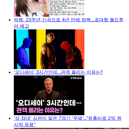
빅뱅, 20주년 신곡으로 4년 만에 컴백…초대형 월드투
어 예고
'오디세이' 3시간인데...관객 몰리는 이유는?
'성 접대' 심판이 맡은 7경기 '무패'..."유흥비로 2억 원
사적 유용"