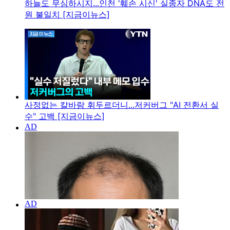
하늘도 무심하시지...인천 '훼손 시신' 실종자 DNA도 전
원 불일치 [지금이뉴스]
사정없는 칼바람 휘두르더니...저커버그 "AI 전환서 실
수" 고백 [지금이뉴스]