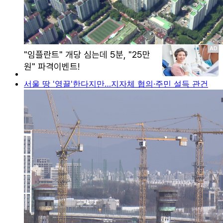
서울 땅 '영끌'한다지만…지자체 협의·주민 설득 관건