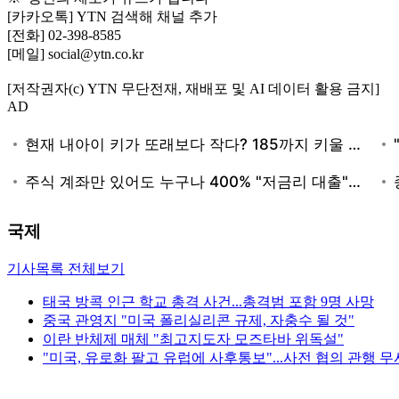
[카카오톡] YTN 검색해 채널 추가
[전화] 02-398-8585
[메일] social@ytn.co.kr
[저작권자(c) YTN 무단전재, 재배포 및 AI 데이터 활용 금지]
AD
국제
기사목록 전체보기
태국 방콕 인근 학교 총격 사건...총격범 포함 9명 사망
중국 관영지 "미국 폴리실리콘 규제, 자충수 될 것"
이란 반체제 매체 "최고지도자 모즈타바 위독설"
"미국, 유로화 팔고 유럽에 사후통보"...사전 협의 관행 무