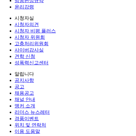
방송편성규약
윤리강령
시청자실
시청자의견
시청자 비평 플러스
시청자 위원회
고충처리위원회
사이버감사실
견학 신청
성폭력신고센터
알립니다
공지사항
공고
채용공고
채널 안내
앵커 소개
리더스 뉴스레터
경품이벤트
위치 및 연락처
이용 도움말