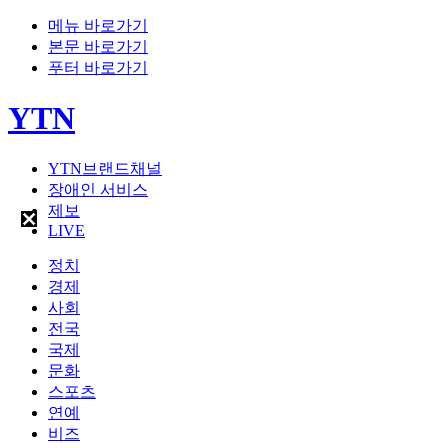
메뉴 바로가기
본문 바로가기
푸터 바로가기
YTN
YTN브랜드채널
장애인 서비스
제보
LIVE
정치
경제
사회
전국
국제
문화
스포츠
연예
비즈