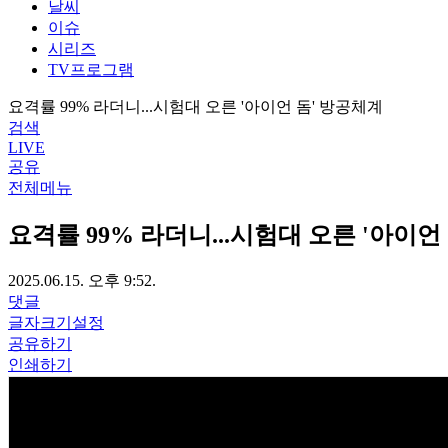
날씨
이슈
시리즈
TV프로그램
요격률 99% 라더니...시험대 오른 '아이언 돔' 방공체계
검색
LIVE
공유
전체메뉴
요격률 99% 라더니...시험대 오른 '아이언
2025.06.15. 오후 9:52.
댓글
글자크기설정
공유하기
인쇄하기