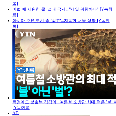
록]
이럴 때 시원한 물 '절대 금지'..."제일 위험하다" [Y녹취
록]
아시아 주요 도시 중 '최고'...지독한 서울 상황 [Y녹취
록]
폭염에도 보호복 겹겹이...여름철 소방관 최대 적은 '불' 아
[Y녹취록]