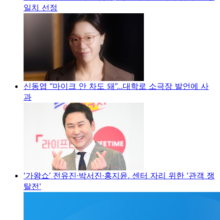
일치 선정
신동엽 “마이크 안 차도 돼”...대학로 소극장 발언에 사
과
'가왕쇼’ 전유진·박서진·홍지윤, 센터 자리 위한 '관객 쟁
탈전'