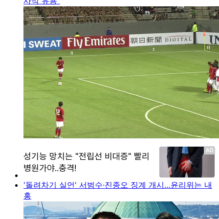
사적 유용"
'돌려차기 실언' 서범수·진종오 징계 개시…윤리위는 내
홍