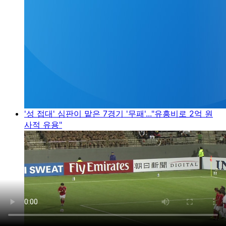
'성 접대' 심판이 맡은 7경기 '무패'..."유흥비로 2억 원
사적 유용"