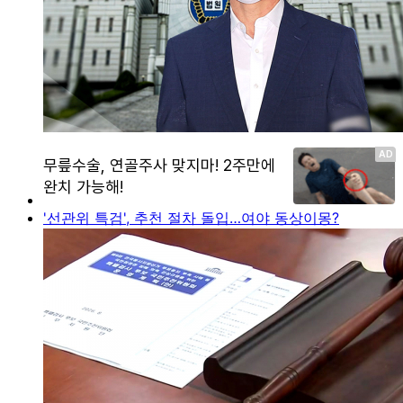
'선관위 특검', 추천 절차 돌입…여야 동상이몽?