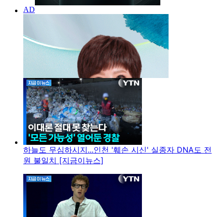
하늘도 무심하시지...인천 '훼손 시신' 실종자 DNA도 전
원 불일치 [지금이뉴스]