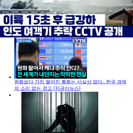
"세계의 선박들, 석유가 흐르도록 하라"...개전 106일만
에 전해진 종전합의
원화보다 가치 떨어진 통화는 사실상 없다...한국 경제
의 소리 없는 경고 [지금이뉴스]