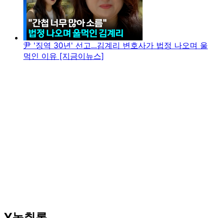
尹 '징역 30년' 선고...김계리 변호사가 법정 나오며 울
먹인 이유 [지금이뉴스]
Y녹취록