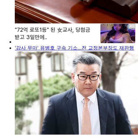
'감사 무마' 유병호 구속 기소…전 교정본부장도 재판행