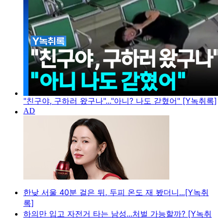
"친구야, 구하러 왔구나"..."아니? 나도 갇혔어" [Y녹취록]
한낮 서울 40분 걸은 뒤, 두피 온도 재 봤더니...[Y녹취
록]
하의만 입고 자전거 타는 남성...처벌 가능할까? [Y녹취