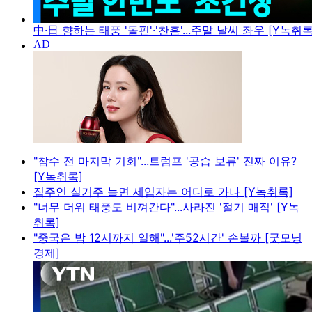
中·日 향하는 태풍 '돌핀'·'찬홈'...주말 날씨 좌우 [Y녹취록
"참수 전 마지막 기회"...트럼프 '공습 보류' 진짜 이유?
[Y녹취록]
집주인 실거주 늘면 세입자는 어디로 가나 [Y녹취록]
"너무 더워 태풍도 비껴간다"...사라진 '절기 매직' [Y녹
취록]
"중국은 밤 12시까지 일해"...'주52시간' 손볼까 [굿모닝
경제]