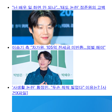
“난 배우 일 하면 안 되나”…‘태도 논란’ 정준원의 고백
이승기 측 “차가원, 105억 전세금 미반환…엄벌 해야”
'사생활 논란' 황정민, "두손 싹싹 빌었다" 이유는? [사
건X파일]