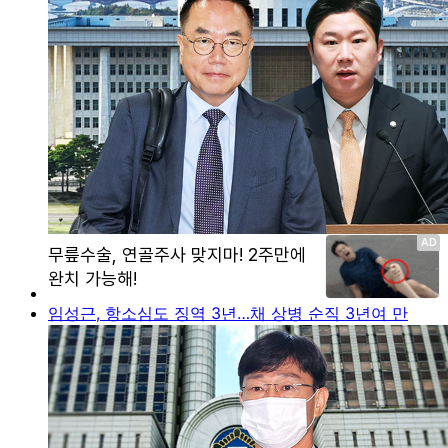
임성근, 항소심도 징역 3년…채 상병 순직 3년여 만