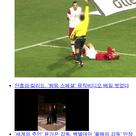
안효섭·칼리드, '썸띵 스페셜' 뮤직비디오 베일 벗었다
'세계의 주인' 윤가은 감독, 벡델데이 ‘올해의 감독’ 만장