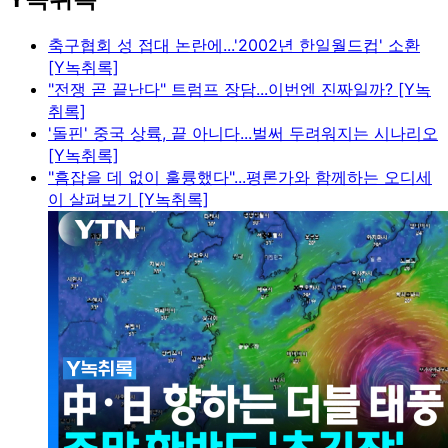
축구협회 성 접대 논란에...'2002년 한일월드컵' 소환
[Y녹취록]
"전쟁 곧 끝난다" 트럼프 장담...이번엔 진짜일까? [Y녹
취록]
'돌핀' 중국 상륙, 끝 아니다...벌써 두려워지는 시나리오
[Y녹취록]
"흠잡을 데 없이 훌륭했다"...평론가와 함께하는 오디세
이 살펴보기 [Y녹취록]