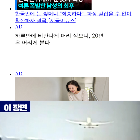
한국인에 눈 찢더니 "죄송하다"...파장 걷잡을 수 없이
확산하자 결국 [지금이뉴스]