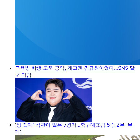
근육병 학생 도운 공익, 개그맨 김규원이었다…SNS 달
군 미담
'성 접대' 심판이 맡은 7경기...축구대표팀 5승 2무 '무
패'