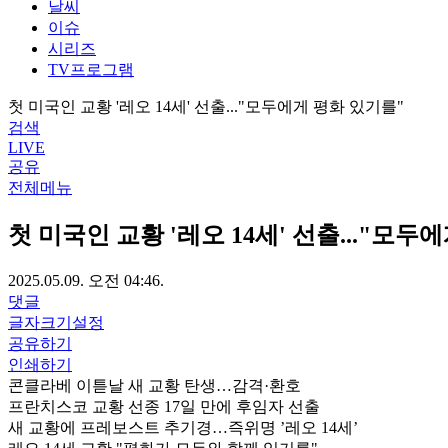
날씨
이슈
시리즈
TV프로그램
첫 미국인 교황 '레오 14세' 선출..."모두에게 평화 있기를"
검색
LIVE
공유
전체메뉴
첫 미국인 교황 '레오 14세' 선출..."모두
2025.05.09. 오전 04:46.
댓글
글자크기설정
공유하기
인쇄하기
콘클라베 이튿날 새 교황 탄생…감격·환호
프란치스코 교황 선종 17일 만에 후임자 선출
새 교황에 프레보스트 추기경…즉위명 ’레오 14세’