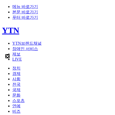
메뉴 바로가기
본문 바로가기
푸터 바로가기
YTN
YTN브랜드채널
장애인 서비스
제보
LIVE
정치
경제
사회
전국
국제
문화
스포츠
연예
비즈