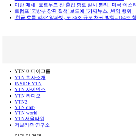
이란 매체 "호르무즈 진·출입 항로 일시 분리...미국·이스
트럼프 '국방부 장관 질책' 보도에 "가짜뉴스...반역 행위"
'현금 흐름 적자' 알파벳, 또 36조 규모 채권 발행...164조
YTN 미디어그룹
YTN 회사소개
INSIDE YTN
YTN 사이언스
YTN 라디오
YTN2
YTN dmb
YTN world
YTN서울타워
저널리즘 연구소