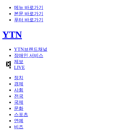
메뉴 바로가기
본문 바로가기
푸터 바로가기
YTN
YTN브랜드채널
장애인 서비스
제보
LIVE
정치
경제
사회
전국
국제
문화
스포츠
연예
비즈