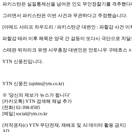
파키스탄은 실질통제선을 넘어온 인도 무인정찰기를 격추했다며
그러면서 파키스탄은 이번 사건과 무관하다고 주장했습니다.
[아메드 샤리프 차우드리 / 파키스탄군 대변인 : 파할감 사건 
파할감 테러 이후 해묵은 양국 간 갈등이 또다시 극단으로 치
스테판 뒤자리크 유엔 사무총장 대변인은 안토니우 구테흐스 사
YTN 신웅진입니다.
YTN 신웅진 (ujshin@ytn.co.kr)
※ '당신의 제보가 뉴스가 됩니다'
[카카오톡] YTN 검색해 채널 추가
[전화] 02-398-8585
[메일] social@ytn.co.kr
[저작권자(c) YTN 무단전재, 재배포 및 AI 데이터 활용 금지]
AD