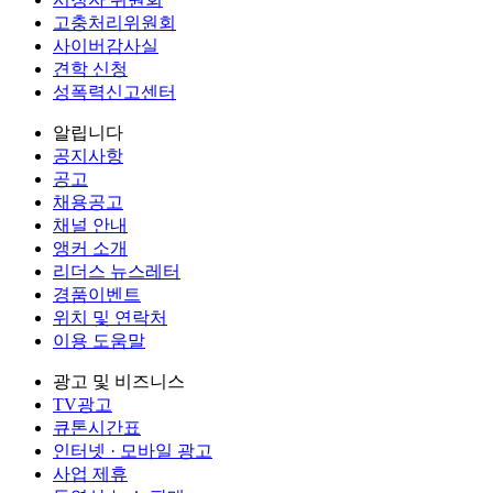
고충처리위원회
사이버감사실
견학 신청
성폭력신고센터
알립니다
공지사항
공고
채용공고
채널 안내
앵커 소개
리더스 뉴스레터
경품이벤트
위치 및 연락처
이용 도움말
광고 및 비즈니스
TV광고
큐톤시간표
인터넷 · 모바일 광고
사업 제휴