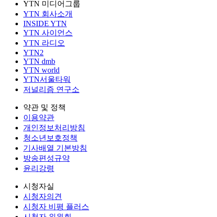
YTN 미디어그룹
YTN 회사소개
INSIDE YTN
YTN 사이언스
YTN 라디오
YTN2
YTN dmb
YTN world
YTN서울타워
저널리즘 연구소
약관 및 정책
이용약관
개인정보처리방침
청소년보호정책
기사배열 기본방침
방송편성규약
윤리강령
시청자실
시청자의견
시청자 비평 플러스
시청자 위원회