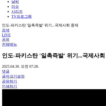
날씨
이슈
시리즈
TV프로그램
인도-파키스탄 '일촉즉발' 위기...국제사회 중재
검색
LIVE
공유
전체메뉴
인도-파키스탄 '일촉즉발' 위기...국제사회
2025.04.30. 오전 07:28.
댓글
글자크기설정
공유하기
인쇄하기