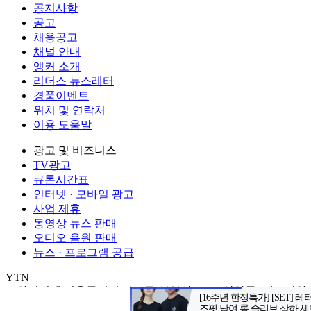
공지사항
공고
채용공고
채널 안내
앵커 소개
리더스 뉴스레터
경품이벤트
위치 및 연락처
이용 도움말
광고 및 비즈니스
TV광고
큐톤시간표
인터넷 · 모바일 광고
사업 제휴
동영상 뉴스 판매
오디오 음원 판매
뉴스 · 프로그램 공급
YTN
㈜와이티엔
서울특별시 마포구 상암산로 76 (상암동)
대표전화: 0
제호: YTN
서울특별시 마포구 상암산로 76 (상암동)
등록번호: 서울