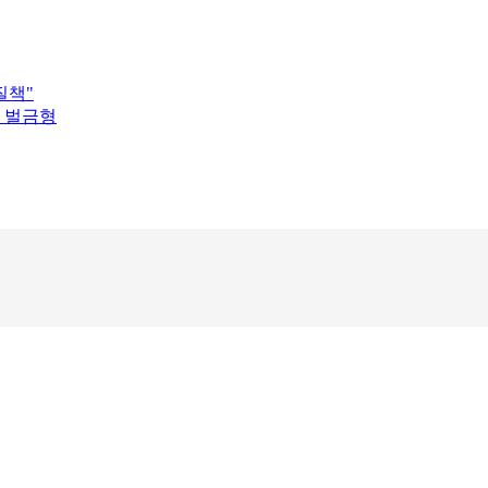
질책"
대 벌금형