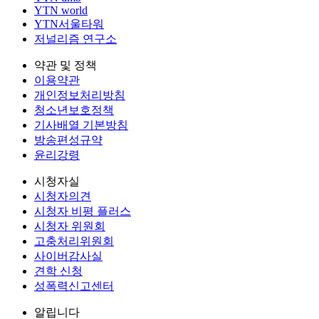
YTN world
YTN서울타워
저널리즘 연구소
약관 및 정책
이용약관
개인정보처리방침
청소년보호정책
기사배열 기본방침
방송편성규약
윤리강령
시청자실
시청자의견
시청자 비평 플러스
시청자 위원회
고충처리위원회
사이버감사실
견학 신청
성폭력신고센터
알립니다