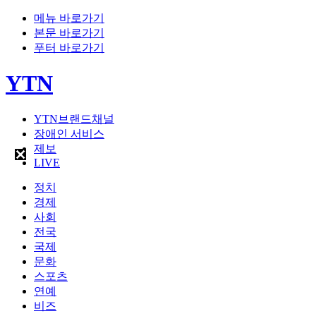
메뉴 바로가기
본문 바로가기
푸터 바로가기
YTN
YTN브랜드채널
장애인 서비스
제보
LIVE
정치
경제
사회
전국
국제
문화
스포츠
연예
비즈