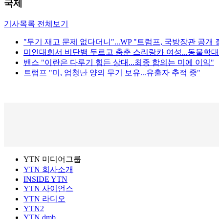
국제
기사목록 전체보기
"무기 재고 문제 없다더니"...WP "트럼프, 국방장관 공개 
미인대회서 비단뱀 두르고 춤춘 스리랑카 여성...동물학
밴스 "이란은 다루기 힘든 상대...최종 합의는 미에 이익"
트럼프 "미, 엄청난 양의 무기 보유...유출자 추적 중"
YTN 미디어그룹
YTN 회사소개
INSIDE YTN
YTN 사이언스
YTN 라디오
YTN2
YTN dmb