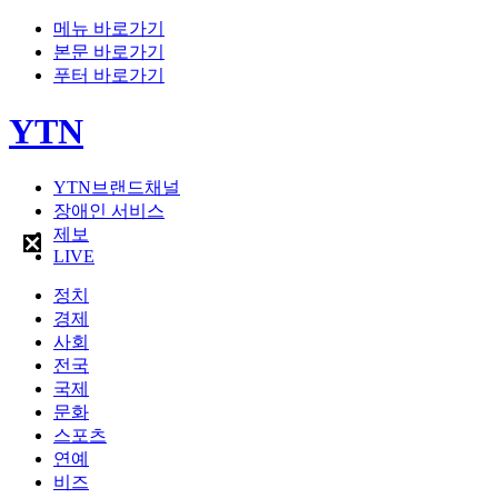
메뉴 바로가기
본문 바로가기
푸터 바로가기
YTN
YTN브랜드채널
장애인 서비스
제보
LIVE
정치
경제
사회
전국
국제
문화
스포츠
연예
비즈