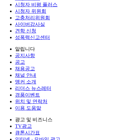
시청자 비평 플러스
시청자 위원회
고충처리위원회
사이버감사실
견학 신청
성폭력신고센터
알립니다
공지사항
공고
채용공고
채널 안내
앵커 소개
리더스 뉴스레터
경품이벤트
위치 및 연락처
이용 도움말
광고 및 비즈니스
TV광고
큐톤시간표
인터넷 · 모바일 광고