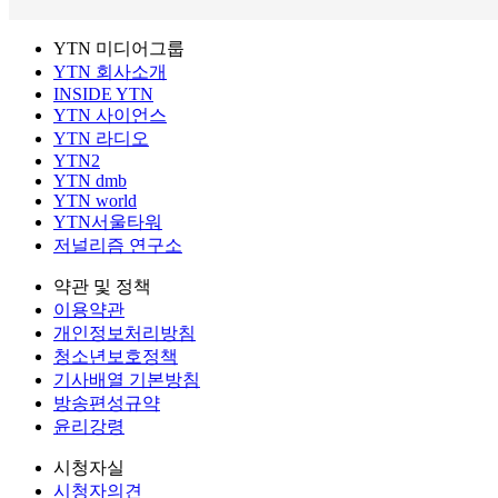
YTN 미디어그룹
YTN 회사소개
INSIDE YTN
YTN 사이언스
YTN 라디오
YTN2
YTN dmb
YTN world
YTN서울타워
저널리즘 연구소
약관 및 정책
이용약관
개인정보처리방침
청소년보호정책
기사배열 기본방침
방송편성규약
윤리강령
시청자실
시청자의견