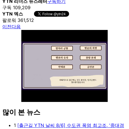
YTN 리더스 뉴스레터
구독하기
구독 109,209
YTN 엑스
팔로워 361,512
이전
다음
많이 본 뉴스
Unmute
1
[출근길 YTN 날씨 8/6] 수도권 폭염 최고조, '중대경