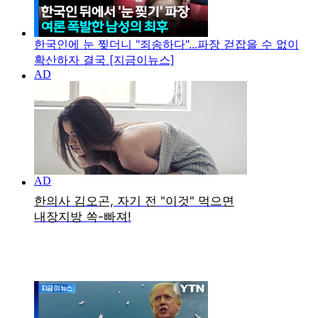
한국인에 눈 찢더니 "죄송하다"...파장 걷잡을 수 없이
확산하자 결국 [지금이뉴스]