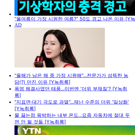
"올여름이 가장 시원한 여름?" 50도 경고 나온 이유 [Y
"올해가 남은 해 중 가장 시원해"...전문가가 섬뜩한 농
담(?) 던진 이유 [Y녹취록]
폭염 해결사였던 태풍...이번엔 '더위 부채질'? [Y녹취
록]
"지표면·대기 극도로 과열"...재난 수준의 더위 '일상화'
[Y녹취록]
물 끓는점 육박하는 내부 온도...요즘 자동차에 절대 두
면 안 될 것들 [Y녹취록]