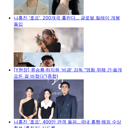
나홍진 '호프', 200개국 홀린다… 글로벌 릴레이 개봉
돌입
[Y현장] 류승룡·하지원 '비광' 감독 "영화 위해 간·쓸개
모든 걸 바쳤다"(종합)
나홍진 '호프', 400만 관객 돌파…국내 흥행·해외 수상
휩쓴 '홒친자' 신드롬