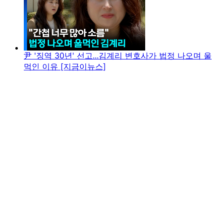
尹 '징역 30년' 선고...김계리 변호사가 법정 나오며 울
먹인 이유 [지금이뉴스]