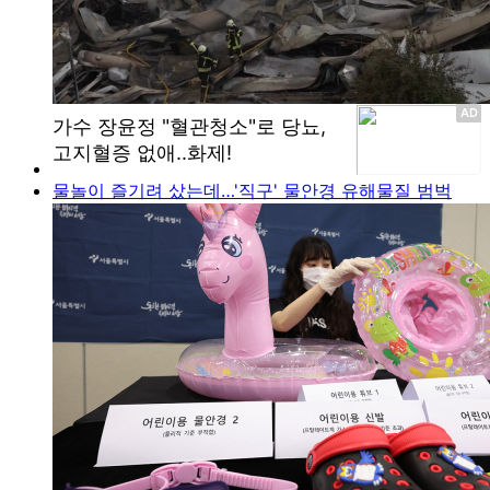
물놀이 즐기려 샀는데…'직구' 물안경 유해물질 범벅