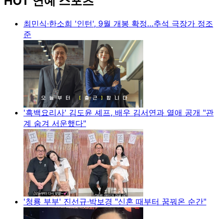
HOT 연예 스포츠
최민식·한소희 '인턴', 9월 개봉 확정…추석 극장가 정조
준
'흑백요리사' 김도윤 셰프, 배우 김서연과 열애 공개 "관
계 숨겨 서운했다"
'청룡 부부' 진선규·박보경 "신혼 때부터 꿈꿔온 순간"