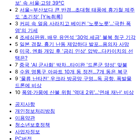
보' 속 서울·고양 39℃
2
서울~부산보다 큰 반경...초대형 태풍에 휴가철 제주
도 '초긴장' [Y녹취록]
3
커피 속 얼음 사라지고 베이컨 '노릇노릇'...'극한 폭
염'의 기세
4
조세심판원, 배우 유연석 '30억 세금' 불복 청구 기각
5
일본 경찰, 흉기 난동 제압하다 발포...용의자 사망
6
미국, 엔화 개입 후 '금리 인상' 압박...다카이치의 선
택은?
7
중국 'AI 군사화' 박차...타이완 '드론군 양성' 맞불
8
수원 영통구 아파트 10개 동 정전...7개 동은 복구
9
'물류 난타전' 우크라 방공망 구멍...독 공항, 폭발물
드론에 비상
10
폭염·가뭄에 산불 위험 '역대 2위'...'연쇄 재난' 비상
공지사항
개인정보처리방침
이용약관
청소년보호정책
사업자정보
PC버전