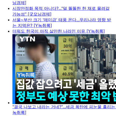
닝경제]
시장안정화 목적 아니다?..."덜 똘똘한 한 채로 몰려갈
가능성" [굿모닝경제]
서울~부산 크기 '매미급' 태풍 온다...우리나라 영향 받
는 지역은? [Y녹취록]
더워도 한국이 아직 살만한 나라인 이유 [Y녹취록]
"결국 나보고 내라는 거네?"...세금 폭탄에 피눈물 흘리는
녹취록]