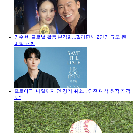
김수현, 글로벌 활동 본격화…필리핀서 2만명 규모 팬
미팅 개최
프로야구, 내일까지 전 경기 취소..."안전 대책 원점 재검
토"