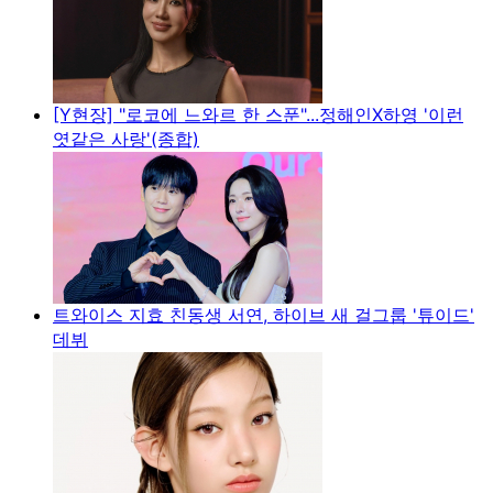
[Y현장] "로코에 느와르 한 스푼"...정해인X하영 '이런
엿같은 사랑'(종합)
트와이스 지효 친동생 서연, 하이브 새 걸그룹 '튜이드'
데뷔