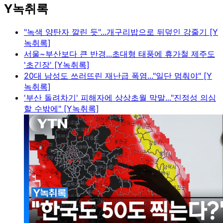
Y녹취록
"녹색 양탄자 깔린 듯"...개구리밥으로 뒤덮인 강줄기 [Y
녹취록]
서울~부산보다 큰 반경...초대형 태풍에 휴가철 제주도
'초긴장' [Y녹취록]
20대 남성도 쓰러뜨린 재난급 폭염..."일단 멈춰야" [Y
녹취록]
'부산 돌려차기' 피해자에 상상초월 막말..."진정성 의심
할 수밖에" [Y녹취록]