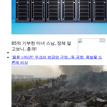
'물류 난타전' 우크라 방공망 구멍…독 공항, 폭발물 드
론에 비상