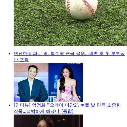
변요한·티파니 영, 최수영 연극 응원…결혼 후 첫 부부동
반 포착
[인터뷰] 엄정화 "'오케이 마담2', 눈물 날 만큼 소중한
작품…절박하게 해냈다"(종합)