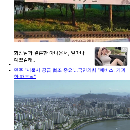
민주 "서울시 공급 협조 중요"…국민의힘 "폐버스, 기괴
한 해프닝"