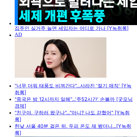
집주인 실거주 늘면 세입자는 어디로 가나 [Y녹취록]
"너무 더워 태풍도 비껴간다"...사라진 '절기 매직' [Y녹
취록]
"중국은 밤 12시까지 일해"...'주52시간' 손볼까 [굿모닝
경제]
"친구야, 구하러 왔구나"..."아니? 나도 갇혔어" [Y녹취
록]
한낮 서울 40분 걸은 뒤, 두피 온도 재 봤더니...[Y녹취
록]