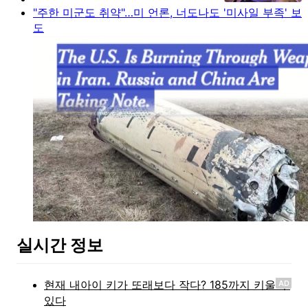
"주한 미군도 취약"…미 언론, 너도나도 '미사일 부족' 보
도
실시간 정보
AD