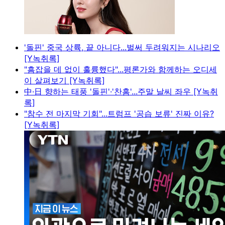
'돌핀' 중국 상륙, 끝 아니다...벌써 두려워지는 시나리오
[Y녹취록]
"흠잡을 데 없이 훌륭했다"...평론가와 함께하는 오디세
이 살펴보기 [Y녹취록]
中·日 향하는 태풍 '돌핀'·'찬홈'...주말 날씨 좌우 [Y녹취
록]
"참수 전 마지막 기회"...트럼프 '공습 보류' 진짜 이유?
[Y녹취록]