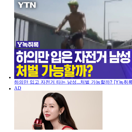
하의만 입고 자전거 타는 남성...처벌 가능할까? [Y녹취록