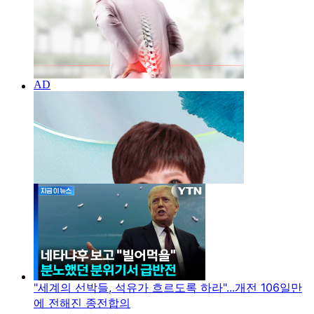
"세계의 선박들, 석유가 흐르도록 하라"...개전 106일만
에 전해진 종전합의