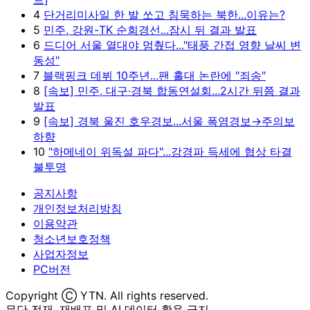
4
단거리미사일 한 발 쏘고 침묵하는 북한...이유는?
5
민주, 강원-TK 순회경선...잠시 뒤 결과 발표
6
드디어 서울 열대야 멈췄다..."태풍 간접 영향 날씨 변
동성"
7
블랙핑크 데뷔 10주년...팬 홀대 논란에 "죄송"
8
[속보] 민주, 대구·경북 합동연설회...2시간 뒤쯤 결과
발표
9
[속보] 경북 울진 호우경보...서울 폭염경보→주의보
하향
10
"하메네이 위독설 파다"...강경파 득세에 협상 타결
불투명
공지사항
개인정보처리방침
이용약관
청소년보호정책
사업자정보
PC버전
Copyright Ⓒ YTN. All rights reserved.
무단 전재, 재배포 및 AI 데이터 활용 금지