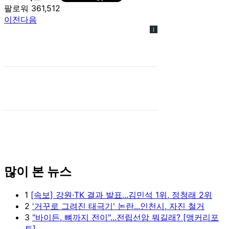
팔로워 361,512
이전
다음
많이 본 뉴스
1
[속보] 강원·TK 결과 발표...김민석 1위, 정청래 2위
2
'거꾸로 그려진 태극기' 논란...인천시, 자진 철거
3
"바이든, 뼈까지 전이"...전립선암 뭐길래? [앵커리포
트]