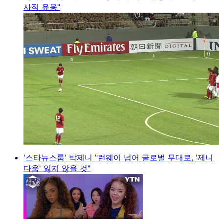
사적 유용"
'스타뉴스룸' 박제니 "런웨이 넘어 글로벌 무대로, '제니
다움' 잃지 않을 것"