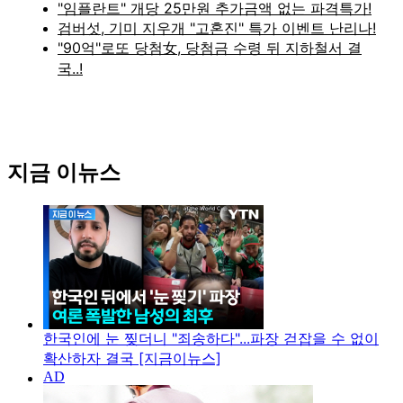
지금 이뉴스
한국인에 눈 찢더니 "죄송하다"...파장 걷잡을 수 없이
확산하자 결국 [지금이뉴스]