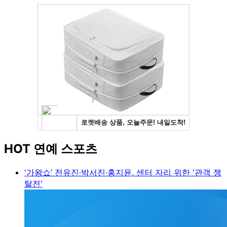
HOT 연예 스포츠
'가왕쇼’ 전유진·박서진·홍지윤, 센터 자리 위한 '관객 쟁
탈전'