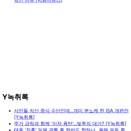
먹인 이유 [지금이뉴스]
Y녹취록
서민들 자산 증식 수단인데...개미 분노케 한 ISA 개편안
[Y녹취록]
주가 급락과 함께 '이자 폭탄'...빚투의 대가? [Y녹취록]
태풍 '찬홈' 일본 관통 후 한반도 향하나...올해 유독 특