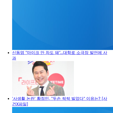
신동엽 “마이크 안 차도 돼”...대학로 소극장 발언에 사
과
'사생활 논란' 황정민, "두손 싹싹 빌었다" 이유는? [사
건X파일]