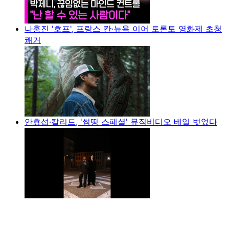
나홍진 '호프', 프랑스 칸·뉴욕 이어 토론토 영화제 초청
쾌거
안효섭·칼리드, '썸띵 스페셜' 뮤직비디오 베일 벗었다