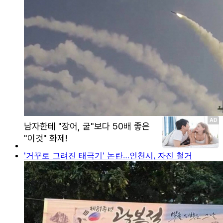
'거꾸로 그려진 태극기' 논란…인천시, 자진 철거