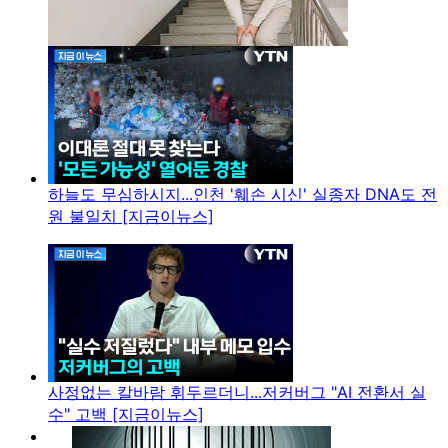
하늘도 무심하시지...인천 '훼손 시신' 실종자 DNA도 전
원 불일치 [지금이뉴스]
사정없는 칼바람 휘두르더니...저커버그 "AI 전환서 실
수" 고백 [지금이뉴스]