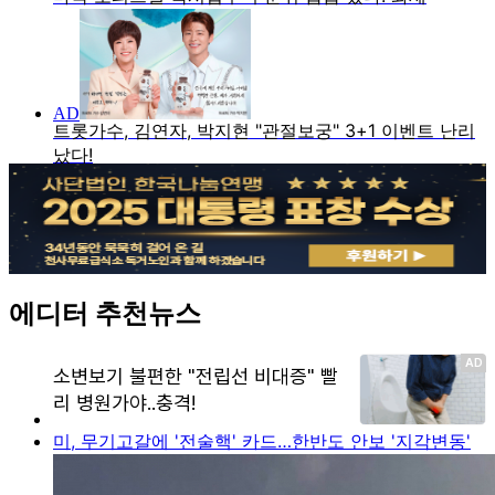
에디터 추천뉴스
미, 무기고갈에 '전술핵' 카드…한반도 안보 '지각변동'