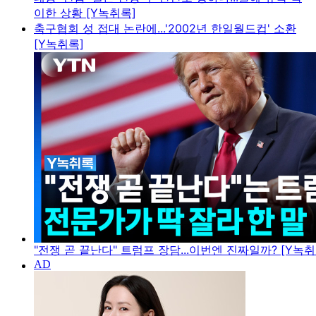
이한 상황 [Y녹취록]
축구협회 성 접대 논란에...'2002년 한일월드컵' 소환
[Y녹취록]
"전쟁 곧 끝난다" 트럼프 장담...이번엔 진짜일까? [Y녹취