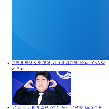
근육병 학생 도운 공익, 개그맨 김규원이었다…SNS 달
군 미담
'성 접대' 심판이 맡은 7경기 '무패'..."유흥비로 2억 원