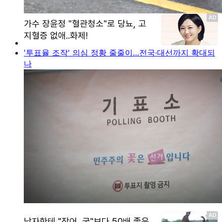
'투표율 조작' 의심 정황 줄줄이…전국·대선까지 확대되
나