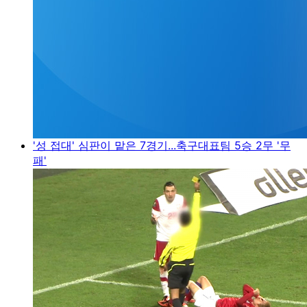
'성 접대' 심판이 맡은 7경기...축구대표팀 5승 2무 '무
패'