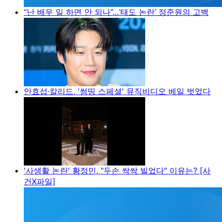
“난 배우 일 하면 안 되나”…‘태도 논란’ 정준원의 고백
안효섭·칼리드, '썸띵 스페셜' 뮤직비디오 베일 벗었다
'사생활 논란' 황정민, "두손 싹싹 빌었다" 이유는? [사
건X파일]