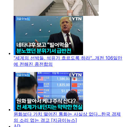
"세계의 선박들, 석유가 흐르도록 하라"...개전 106일만
에 전해진 종전합의
원화보다 가치 떨어진 통화는 사실상 없다...한국 경제
의 소리 없는 경고 [지금이뉴스]