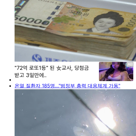
온열 질환자 185명…"범정부 총력 대응체계 가동"