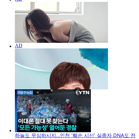
하늘도 무심하시지...인천 '훼손 시신' 실종자 DNA도 전