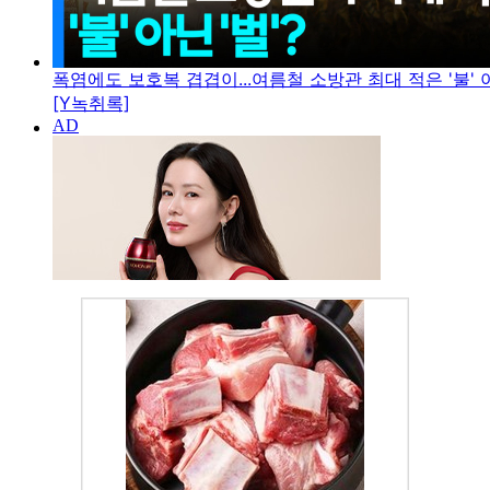
폭염에도 보호복 겹겹이...여름철 소방관 최대 적은 '불' 아
[Y녹취록]