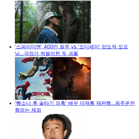
'스파이더맨' 400만 질주 vs '오디세이' 압도적 오프
닝…극장가 싹쓸이한 두 괴물
'뺑소니 후 술타기 의혹' 배우 이재룡 재판행…음주운전
혐의는 제외