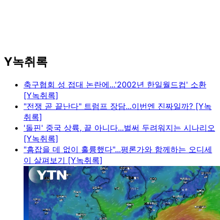
Y녹취록
축구협회 성 접대 논란에...'2002년 한일월드컵' 소환
[Y녹취록]
"전쟁 곧 끝난다" 트럼프 장담...이번엔 진짜일까? [Y녹
취록]
'돌핀' 중국 상륙, 끝 아니다...벌써 두려워지는 시나리오
[Y녹취록]
"흠잡을 데 없이 훌륭했다"...평론가와 함께하는 오디세
이 살펴보기 [Y녹취록]