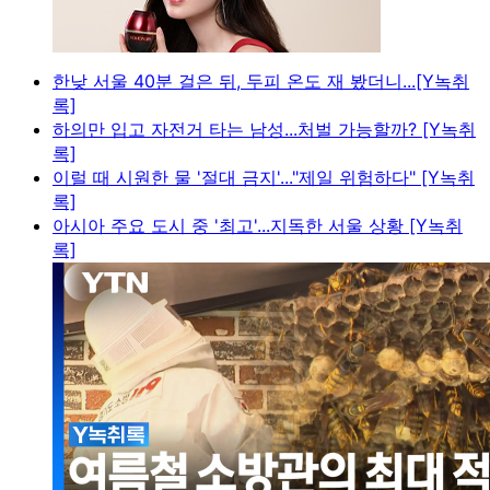
한낮 서울 40분 걸은 뒤, 두피 온도 재 봤더니...[Y녹취
록]
하의만 입고 자전거 타는 남성...처벌 가능할까? [Y녹취
록]
이럴 때 시원한 물 '절대 금지'..."제일 위험하다" [Y녹취
록]
아시아 주요 도시 중 '최고'...지독한 서울 상황 [Y녹취
록]