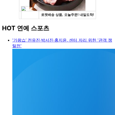
HOT 연예 스포츠
'가왕쇼’ 전유진·박서진·홍지윤, 센터 자리 위한 '관객 쟁
탈전'