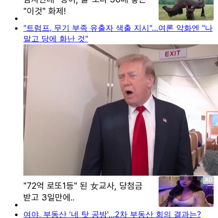
"트럼프, 무기 부족 유출자 색출 지시"…여론 악화엔 "나
말고 당에 화난 것"
여야, 부동산 '네 탓 공방'…2차 부동산 회의 결과는?