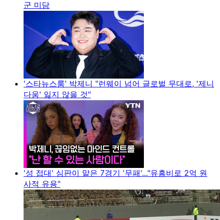
군 미담
'스타뉴스룸' 박제니 "런웨이 넘어 글로벌 무대로, '제니
다움' 잃지 않을 것"
'성 접대' 심판이 맡은 7경기 '무패'..."유흥비로 2억 원
사적 유용"