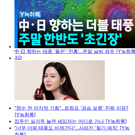
中·日 향하는 태풍 '돌핀'·'찬홈'...주말 날씨 좌우 [Y녹취록
"참수 전 마지막 기회"...트럼프 '공습 보류' 진짜 이유?
[Y녹취록]
집주인 실거주 늘면 세입자는 어디로 가나 [Y녹취록]
"너무 더워 태풍도 비껴간다"...사라진 '절기 매직' [Y녹
취록]