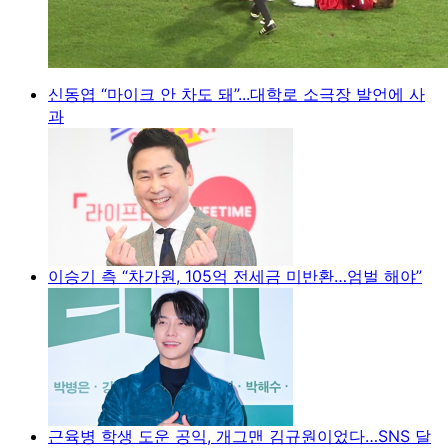
신동엽 “마이크 안 차도 돼”...대학로 소극장 발언에 사
과
이승기 측 “차가원, 105억 전세금 미반환…엄벌 해야”
근육병 학생 도운 공익, 개그맨 김규원이었다…SNS 달