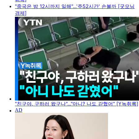
"중국은 밤 12시까지 일해"...'주52시간' 손볼까 [굿모닝
경제]
"친구야, 구하러 왔구나"..."아니? 나도 갇혔어" [Y녹취록]