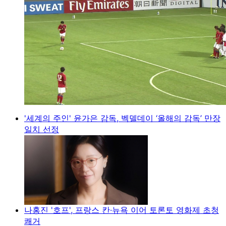
'세계의 주인' 윤가은 감독, 벡델데이 ‘올해의 감독’ 만장
일치 선정
나홍진 '호프', 프랑스 칸·뉴욕 이어 토론토 영화제 초청
쾌거