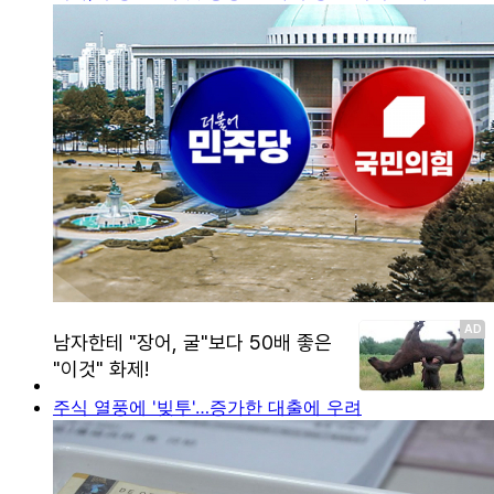
주식 열풍에 '빚투'…증가한 대출에 우려