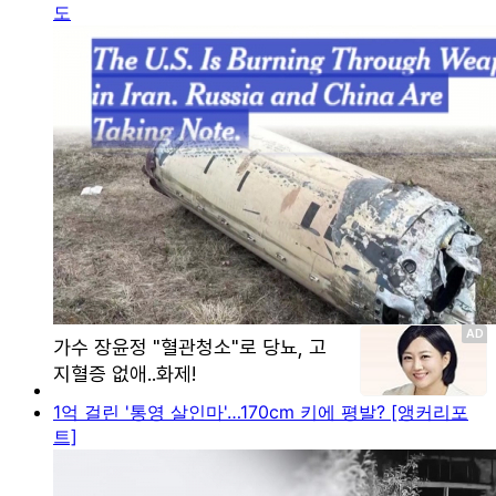
도
1억 걸린 '통영 살인마'…170cm 키에 평발? [앵커리포
트]