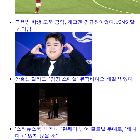
근육병 학생 도운 공익, 개그맨 김규원이었다…SNS 달
군 미담
안효섭·칼리드, '썸띵 스페셜' 뮤직비디오 베일 벗었다
'스타뉴스룸' 박제니 "런웨이 넘어 글로벌 무대로, '제니
다움' 잃지 않을 것"