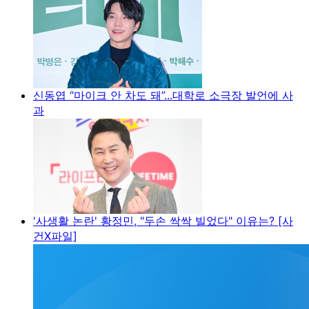
신동엽 “마이크 안 차도 돼”...대학로 소극장 발언에 사
과
'사생활 논란' 황정민, "두손 싹싹 빌었다" 이유는? [사
건X파일]