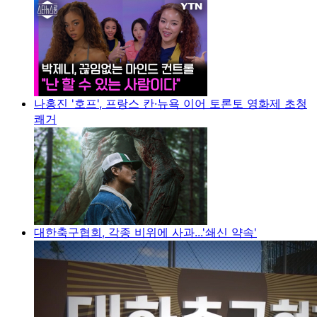
나홍진 '호프', 프랑스 칸·뉴욕 이어 토론토 영화제 초청
쾌거
대한축구협회, 각종 비위에 사과...'쇄신 약속'