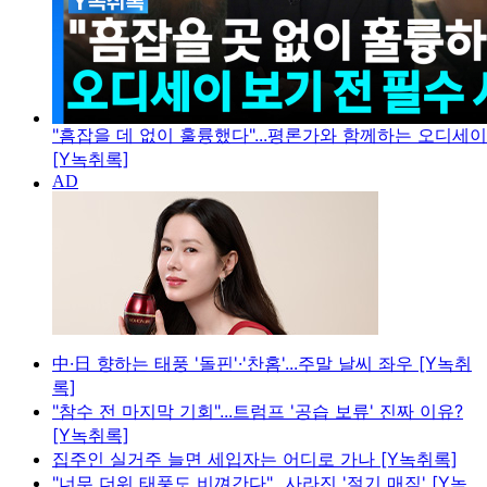
"흠잡을 데 없이 훌륭했다"...평론가와 함께하는 오디세
[Y녹취록]
中·日 향하는 태풍 '돌핀'·'찬홈'...주말 날씨 좌우 [Y녹취
록]
"참수 전 마지막 기회"...트럼프 '공습 보류' 진짜 이유?
[Y녹취록]
집주인 실거주 늘면 세입자는 어디로 가나 [Y녹취록]
"너무 더워 태풍도 비껴간다"...사라진 '절기 매직' [Y녹