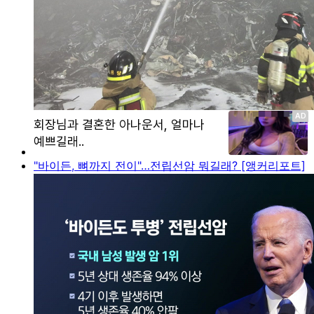
"바이든, 뼈까지 전이"…전립선암 뭐길래? [앵커리포트]