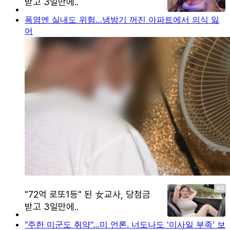
폭염엔 실내도 위험…냉방기 꺼진 아파트에서 의식 잃
어
"주한 미군도 취약"…미 언론, 너도나도 '미사일 부족' 보