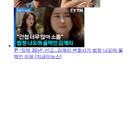
尹 '징역 30년' 선고...김계리 변호사가 법정 나오며 울
먹인 이유 [지금이뉴스]