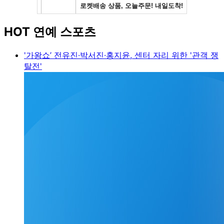
HOT 연예 스포츠
'가왕쇼’ 전유진·박서진·홍지윤, 센터 자리 위한 '관객 쟁
탈전'