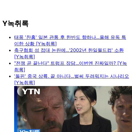
Y녹취록
태풍 '찬홈' 일본 관통 후 한반도 향하나...올해 유독 특
이한 상황 [Y녹취록]
축구협회 성 접대 논란에...'2002년 한일월드컵' 소환
[Y녹취록]
"전쟁 곧 끝난다" 트럼프 장담...이번엔 진짜일까? [Y녹
취록]
'돌핀' 중국 상륙, 끝 아니다...벌써 두려워지는 시나리오
[Y녹취록]