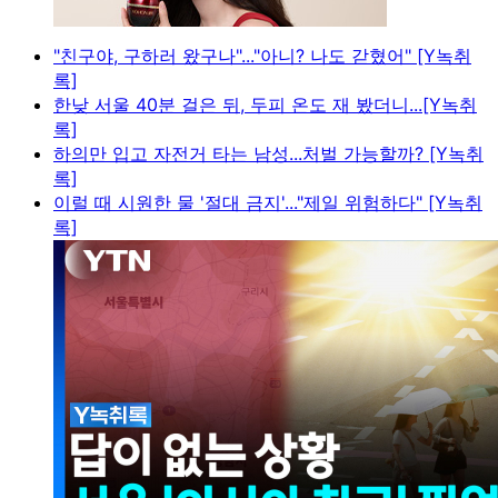
"친구야, 구하러 왔구나"..."아니? 나도 갇혔어" [Y녹취
록]
한낮 서울 40분 걸은 뒤, 두피 온도 재 봤더니...[Y녹취
록]
하의만 입고 자전거 타는 남성...처벌 가능할까? [Y녹취
록]
이럴 때 시원한 물 '절대 금지'..."제일 위험하다" [Y녹취
록]