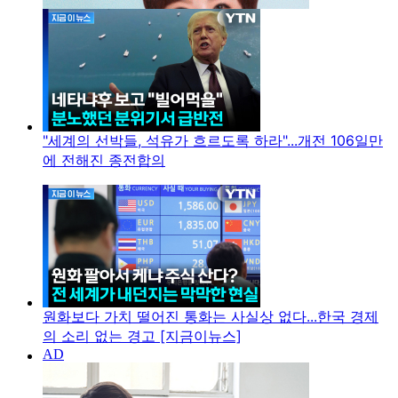
"세계의 선박들, 석유가 흐르도록 하라"...개전 106일만
에 전해진 종전합의
원화보다 가치 떨어진 통화는 사실상 없다...한국 경제
의 소리 없는 경고 [지금이뉴스]