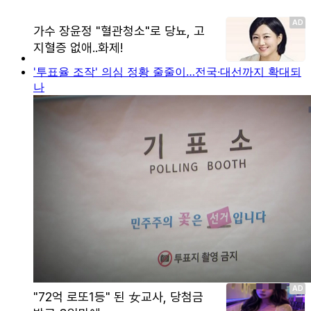
'투표율 조작' 의심 정황 줄줄이…전국·대선까지 확대되
나