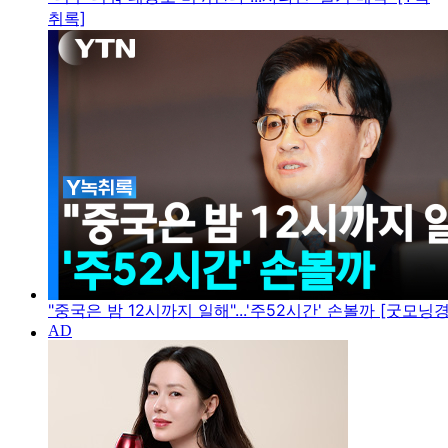
취록]
"중국은 밤 12시까지 일해"...'주52시간' 손볼까 [굿모닝