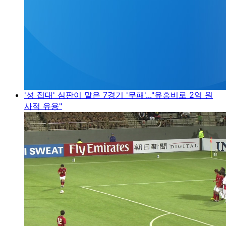
'성 접대' 심판이 맡은 7경기 '무패'..."유흥비로 2억 원
사적 유용"