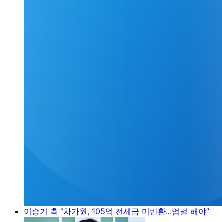
이승기 측 “차가원, 105억 전세금 미반환…엄벌 해야”