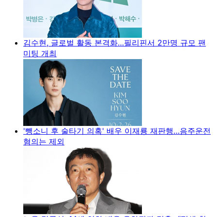
김수현, 글로벌 활동 본격화…필리핀서 2만명 규모 팬
미팅 개최
'뺑소니 후 술타기 의혹' 배우 이재룡 재판행…음주운전
혐의는 제외