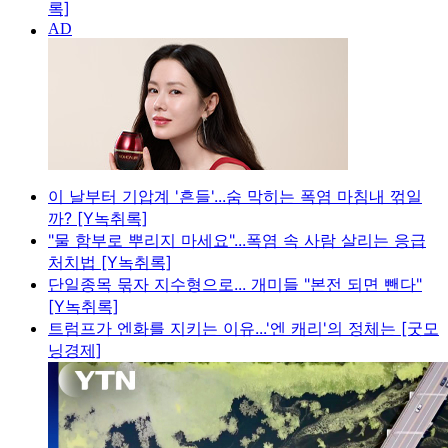
록]
이 날부터 기압계 '흔들'...숨 막히는 폭염 마침내 꺾일
까? [Y녹취록]
"물 함부로 뿌리지 마세요"...폭염 속 사람 살리는 응급
처치법 [Y녹취록]
단일종목 묶자 지수형으로... 개미들 "본전 되면 뺀다"
[Y녹취록]
트럼프가 엔화를 지키는 이유...'엔 캐리'의 정체는 [굿모
닝경제]