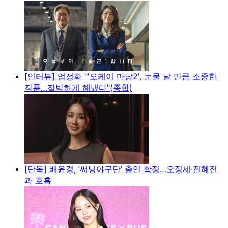
[인터뷰] 엄정화 "'오케이 마담2', 눈물 날 만큼 소중한
작품…절박하게 해냈다"(종합)
[단독] 배윤경, ’써닝야구단‘ 출연 확정…오정세·전혜진
과 호흡