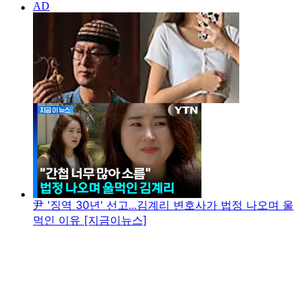
尹 '징역 30년' 선고...김계리 변호사가 법정 나오며 울
먹인 이유 [지금이뉴스]