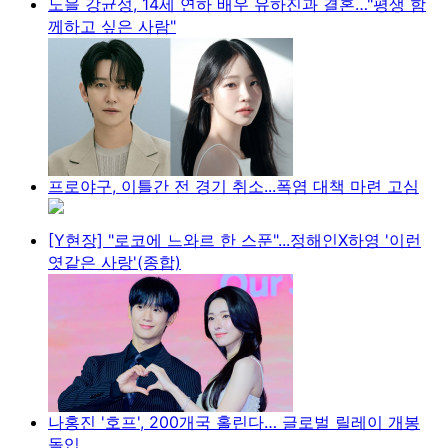
노을 강균성, 14세 연하 배우 유하진과 결혼…"평생 함
께하고 싶은 사람"
프로야구, 이틀간 전 경기 취소...폭염 대책 마련 고심
[Y현장] "로코에 느와르 한 스푼"...정해인X하영 '이런
엿같은 사랑'(종합)
나홍진 '호프', 200개국 홀린다… 글로벌 릴레이 개봉
돌입