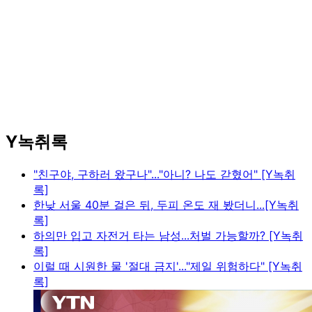
Y녹취록
"친구야, 구하러 왔구나"..."아니? 나도 갇혔어" [Y녹취
록]
한낮 서울 40분 걸은 뒤, 두피 온도 재 봤더니...[Y녹취
록]
하의만 입고 자전거 타는 남성...처벌 가능할까? [Y녹취
록]
이럴 때 시원한 물 '절대 금지'..."제일 위험하다" [Y녹취
록]