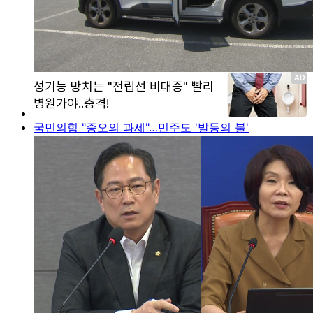
국민의힘 "증오의 과세"…민주도 '발등의 불'