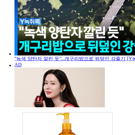
"녹색 양탄자 깔린 듯"...개구리밥으로 뒤덮인 강줄기 [Y