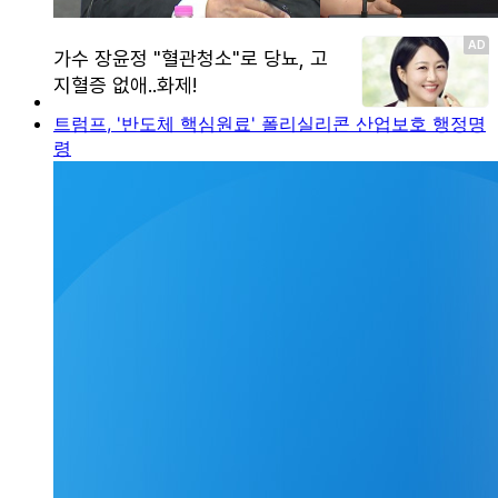
트럼프, '반도체 핵심원료' 폴리실리콘 산업보호 행정명
령