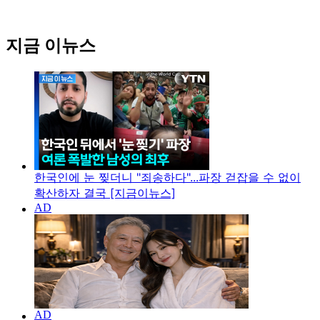
지금 이뉴스
한국인에 눈 찢더니 "죄송하다"...파장 걷잡을 수 없이
확산하자 결국 [지금이뉴스]