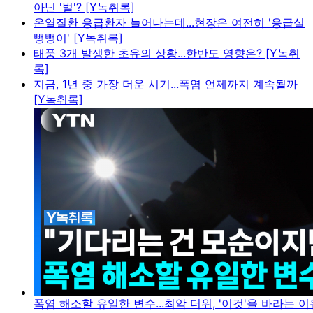
아닌 '벌'? [Y녹취록]
온열질환 응급환자 늘어나는데...현장은 여전히 '응급실
뺑뺑이' [Y녹취록]
태풍 3개 발생한 초유의 상황...한반도 영향은? [Y녹취
록]
지금, 1년 중 가장 더운 시기...폭염 언제까지 계속될까
[Y녹취록]
폭염 해소할 유일한 변수...최악 더위, '이것'을 바라는 이