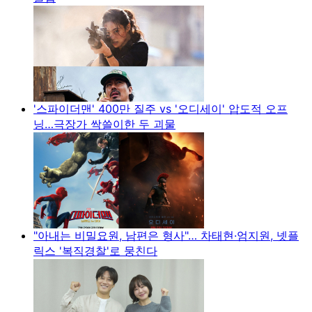
'스파이더맨' 400만 질주 vs '오디세이' 압도적 오프
닝…극장가 싹쓸이한 두 괴물
"아내는 비밀요원, 남편은 형사"… 차태현·엄지원, 넷플
릭스 '복직경찰'로 뭉친다