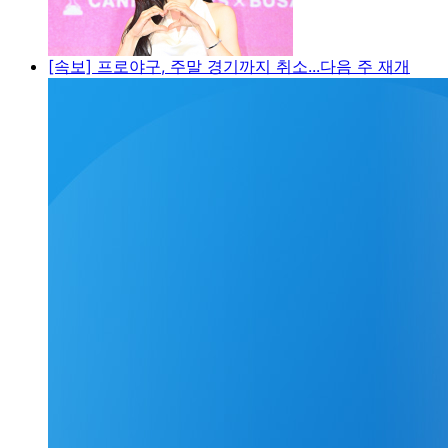
[속보] 프로야구, 주말 경기까지 취소...다음 주 재개