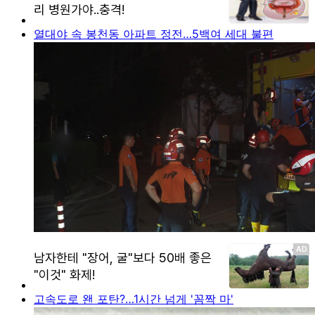
열대야 속 봉천동 아파트 정전…5백여 세대 불편
고속도로 왠 포탄?…1시간 넘게 '꼼짝 마'