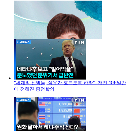
"세계의 선박들, 석유가 흐르도록 하라"...개전 106일만
에 전해진 종전합의