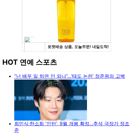
HOT 연예 스포츠
“난 배우 일 하면 안 되나”…‘태도 논란’ 정준원의 고백
최민식·한소희 '인턴', 9월 개봉 확정…추석 극장가 정조
준