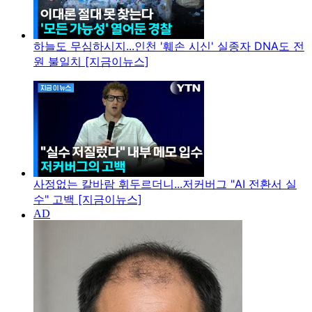
하늘도 무심하시지...인천 '훼손 시신' 실종자 DNA도 전
원 불일치 [지금이뉴스]
사정없는 칼바람 휘두르더니...저커버그 "AI 전환서 실
수" 고백 [지금이뉴스]