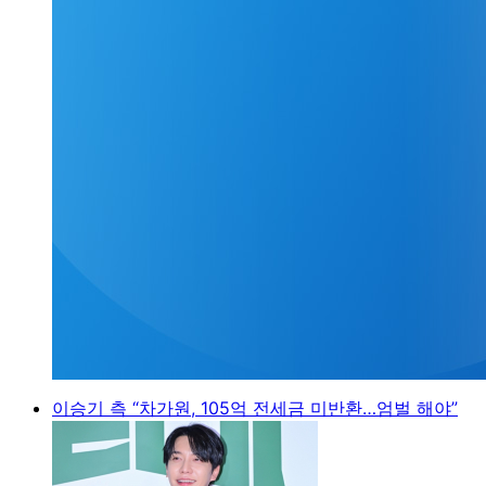
이승기 측 “차가원, 105억 전세금 미반환…엄벌 해야”